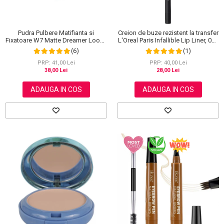
Pudra Pulbere Matifianta si
Creion de buze rezistent la transfer
Fixatoare W7 Matte Dreamer Loose
L'Oreal Paris Infallible Lip Liner, 001
Powder - Classy Cameo, 20g
Highlight On Point
(6)
(1)
PRP: 41,00 Lei
PRP: 40,00 Lei
38,00 Lei
28,00 Lei
ADAUGA IN COS
ADAUGA IN COS