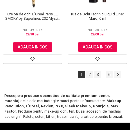
Creion de ochi L'Oreal Paris LE
Tus de Ochi Technic Liquid Liner,
SMOKY by Superliner, 202 Mystic
Maro, 6 ml
Grey
PRP: 49,00 Lei
PRP: 38,00 Lei
29,90 Lei
29,00 Lei
ADAUGA IN COS
ADAUGA IN COS
1
2
3
6
...
Descopera
produse cosmetice de calitate premium pentru
machiaj
de la cele mai indragite marci pentru infrumusetare:
Makeup
Revolution, L'Oreal, Revlon, NYX, Sleek Makeup, Bourjois, Max
Factor
. Produse pentru make-up ochi, ten, buze, accesorii de machiaj
sau unghii. Palete, seturi, kit-uri, truse machiaj si articole pentru bronzat.