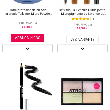
Pudra profesionala cu acid
Set Stilou si Pensula Dubla pentru
hialuronic Tailaimei Micro Powder,
Micropigmentarea Sprancelor,
102
Efect Natural de Microblading,
(1)
Aspect de Sprancene Pline
PRP: 45,00 Lei
PRP: 75,00 Lei
29,00 Lei
29,00 Lei
ADAUGA IN COS
VEZI VARIANTE