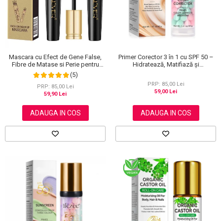
Primer Corector 3 în 1 cu SPF 50 –
Mascara cu Efect de Gene False,
Hidratează, Matifiază și
Fibre de Matase si Perie pentru
Uniformizează Tonul Pielii, 40 g
Curbare, Aliver 4D Extra Volume,
(5)
Waterproof, Negru,10 g
PRP: 85,00 Lei
PRP: 85,00 Lei
59,00 Lei
59,90 Lei
ADAUGA IN COS
ADAUGA IN COS