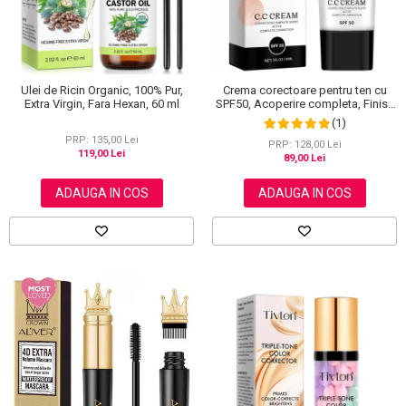
Ulei de Ricin Organic, 100% Pur,
Crema corectoare pentru ten cu
Extra Virgin, Fara Hexan, 60 ml
SPF50, Acoperire completa, Finish
mat, Rezistenta, Anti Roseata, CC
(1)
Cream Sefudun, 30 ml
PRP: 135,00 Lei
PRP: 128,00 Lei
119,00 Lei
89,00 Lei
ADAUGA IN COS
ADAUGA IN COS