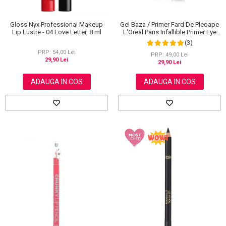
Gloss Nyx Professional Makeup
Gel Baza / Primer Fard De Pleoape
Lip Lustre - 04 Love Letter, 8 ml
L'Oreal Paris Infallible Primer Eye
Shadow Base 100, 3 ml
(3)
PRP: 54,00 Lei
PRP: 49,00 Lei
29,90 Lei
29,90 Lei
ADAUGA IN COS
ADAUGA IN COS