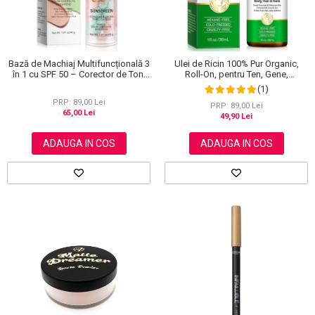
Bază de Machiaj Multifuncțională 3
Ulei de Ricin 100% Pur Organic,
în 1 cu SPF 50 – Corector de Ton,
Roll-On, pentru Ten, Gene,
Hidratant și Matifiant
Sprancene, Unghii, 30 ml
(1)
PRP: 89,00 Lei
PRP: 89,00 Lei
65,00 Lei
49,90 Lei
ADAUGA IN COS
ADAUGA IN COS