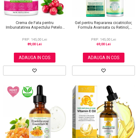
Crema de Fata pentru
Gel pentru Repararea cicatricilor,
Imbunatatirea Aspectului Petelor
Formula Avansata cu Retinol,
Pigmentare si Luminozitate, cu
Alantoina si Vitamina E, Elaimei, 50
Arbutina, 120 ml
ml
PRP: 145,00 Lei
PRP: 145,00 Lei
89,00 Lei
69,00 Lei
ADAUGA IN COS
ADAUGA IN COS