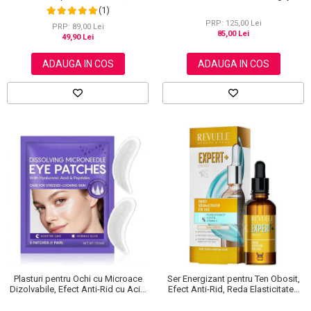
Sprancene, Unghii, 30 ml
Par, Presat la Rece, 60ml
(1)
PRP: 125,00 Lei
PRP: 89,00 Lei
85,00 Lei
49,90 Lei
ADAUGA IN COS
ADAUGA IN COS
Plasturi pentru Ochi cu Microace
Ser Energizant pentru Ten Obosit,
Dizolvabile, Efect Anti-Rid cu Acid
Efect Anti-Rid, Reda Elasticitatea
Hialuronic, 1 Pereche (2 Bucati)
pielii, Revuele Energy, 30 ml