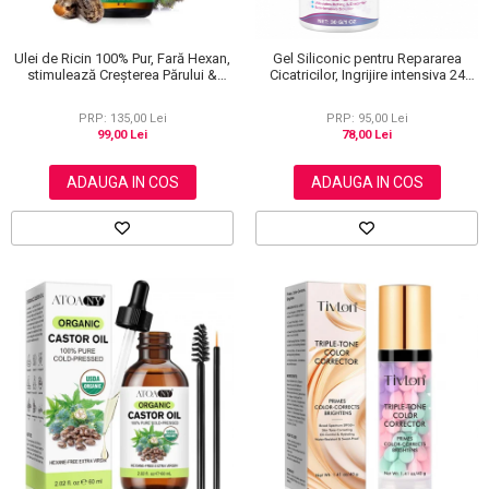
Ulei de Ricin 100% Pur, Fară Hexan,
Gel Siliconic pentru Repararea
stimulează Creșterea Părului &
Cicatricilor, Ingrijire intensiva 24
Genelor, 60 ml
Ore, Formula Avansata Premium, 30
g
PRP: 135,00 Lei
PRP: 95,00 Lei
99,00 Lei
78,00 Lei
ADAUGA IN COS
ADAUGA IN COS