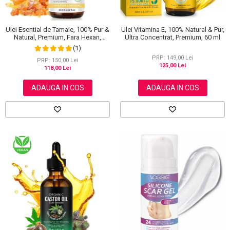
Ulei Esential de Tamaie, 100% Pur &
Ulei Vitamina E, 100% Natural & Pur,
Natural, Premium, Fara Hexan,
Ultra Concentrat, Premium, 60 ml
NOVA KISS®, 60 ml
(1)
PRP: 149,00 Lei
PRP: 150,00 Lei
125,00 Lei
118,00 Lei
ADAUGA IN COS
ADAUGA IN COS