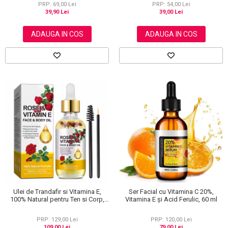
PRP: 69,00 Lei
PRP: 54,00 Lei
39,90 Lei
39,00 Lei
ADAUGA IN COS
ADAUGA IN COS
Ulei de Trandafir si Vitamina E,
Ser Facial cu Vitamina C 20%,
100% Natural pentru Ten si Corp,
Vitamina E și Acid Ferulic, 60 ml
Anti cicatrici, Anti imbatranire, 60
ml
PRP: 129,00 Lei
PRP: 120,00 Lei
109,00 Lei
79,00 Lei