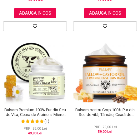
ADAUGA IN COS
ADAUGA IN COS
Balsam Premium 100% Pur din Seu
Balsam pentru Corp 100% Pur din
de Vita, Ceara de Albine si Miere,
Seu de vită, Tămâie, Ceară de
Efect Regenerator, 60 g
albine și Ulei de ricin, 60 g
(1)
PRP: 79,00 Lei
PRP: 85,00 Lei
59,00 Lei
49,90 Lei