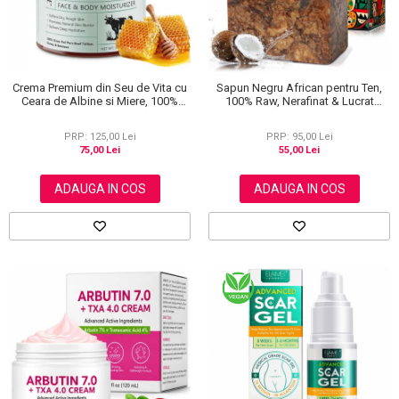
Scrub / Balsam de buze
Netestate pe Animale
Crema Premium din Seu de Vita cu
Sapun Negru African pentru Ten,
Ceara de Albine si Miere, 100%
100% Raw, Nerafinat & Lucrat
Naturala, Regenerare Profunda,
Manual, Formula Premium cu
NOVA KISS®, 120 g
Antioxidanti si Vitamine, 100 g
PRP: 125,00 Lei
PRP: 95,00 Lei
75,00 Lei
55,00 Lei
ADAUGA IN COS
ADAUGA IN COS