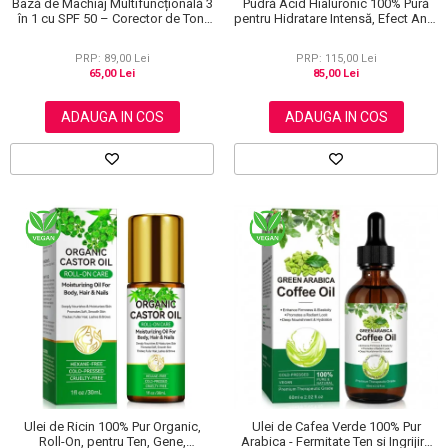
Bază de Machiaj Multifuncțională 3
Pudră Acid Hialuronic 100% Pură
în 1 cu SPF 50 – Corector de Ton,
pentru Hidratare Intensă, Efect Anti-
Hidratant și Matifiant
Rid, 100 g
PRP: 89,00 Lei
PRP: 115,00 Lei
65,00 Lei
85,00 Lei
ADAUGA IN COS
ADAUGA IN COS
Ulei de Ricin 100% Pur Organic,
Ulei de Cafea Verde 100% Pur
Roll-On, pentru Ten, Gene,
Arabica - Fermitate Ten si Ingrijire