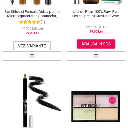
Set Stilou si Pensula Dubla pentru
Ulei de Ricin 100% Raw, Fara
Micropigmentarea Sprancelor,
Hexan, pentru Crestere Gene,
Efect Natural de Microblading,
Sprancene si Par, NOVA KISS® 60
(1)
Aspect de Sprancene Pline
ml
PRP: 145,00 Lei
PRP: 75,00 Lei
99,00 Lei
29,00 Lei
ADAUGA IN COS
VEZI VARIANTE