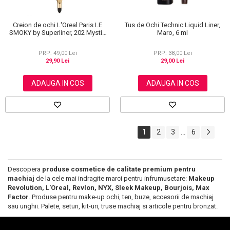
Creion de ochi L'Oreal Paris LE
Tus de Ochi Technic Liquid Liner,
SMOKY by Superliner, 202 Mystic
Maro, 6 ml
Grey
PRP: 49,00 Lei
PRP: 38,00 Lei
29,90 Lei
29,00 Lei
ADAUGA IN COS
ADAUGA IN COS
1
2
3
6
...
Descopera
produse cosmetice de calitate premium pentru
machiaj
de la cele mai indragite marci pentru infrumusetare:
Makeup
Revolution, L'Oreal, Revlon, NYX, Sleek Makeup, Bourjois, Max
Factor
. Produse pentru make-up ochi, ten, buze, accesorii de machiaj
sau unghii. Palete, seturi, kit-uri, truse machiaj si articole pentru bronzat.