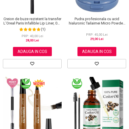
Creion de buze rezistent la transfer
Pudra profesionala cu acid
L'Oreal Paris Infallible Lip Liner, 001
hialuronic Tailaimei Micro Powder,
Highlight On Point
102
(1)
PRP: 45,00 Lei
PRP: 40,00 Lei
29,00 Lei
28,00 Lei
ADAUGA IN COS
ADAUGA IN COS