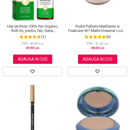
Ulei de Ricin 100% Pur Organic,
Pudra Pulbere Matifianta si
Roll-On, pentru Ten, Gene,
Fixatoare W7 Matte Dreamer Loose
Sprancene, Unghii, 30 ml
Powder - Classy Cameo, 20g
(1)
(6)
PRP: 89,00 Lei
PRP: 41,00 Lei
49,90 Lei
38,00 Lei
ADAUGA IN COS
ADAUGA IN COS