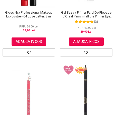
Gloss Nyx Professional Makeup
Gel Baza / Primer Fard De Pleoape
Lip Lustre - 04 Love Letter, 8 ml
L'Oreal Paris Infallible Primer Eye
Shadow Base 100, 3 ml
(3)
PRP: 54,00 Lei
PRP: 49,00 Lei
29,90 Lei
29,90 Lei
ADAUGA IN COS
ADAUGA IN COS