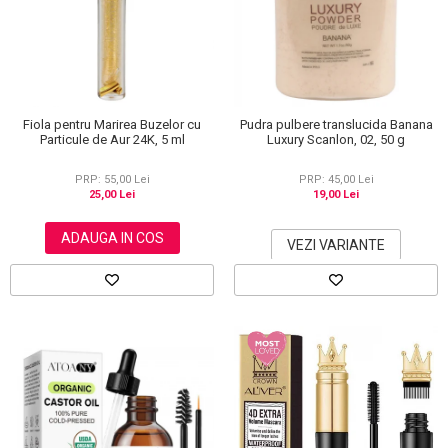
Scrub / Balsam de buze
Netestate pe Animale
Fiola pentru Marirea Buzelor cu
Pudra pulbere translucida Banana
Particule de Aur 24K, 5 ml
Luxury Scanlon, 02, 50 g
PRP: 55,00 Lei
PRP: 45,00 Lei
25,00 Lei
19,00 Lei
ADAUGA IN COS
VEZI VARIANTE