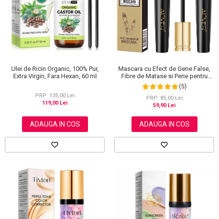
Ulei de Ricin Organic, 100% Pur,
Mascara cu Efect de Gene False,
Extra Virgin, Fara Hexan, 60 ml
Fibre de Matase si Perie pentru
Curbare, Aliver 4D Extra Volume,
(5)
Waterproof, Negru,10 g
PRP: 135,00 Lei
PRP: 85,00 Lei
119,00 Lei
59,90 Lei
ADAUGA IN COS
ADAUGA IN COS