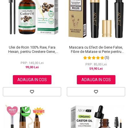
Scrub / Balsam de buze
Netestate pe Animale
Ulei de Ricin 100% Raw, Fara
Mascara cu Efect de Gene False,
Hexan, pentru Crestere Gene,
Fibre de Matase si Perie pentru
Sprancene si Par, NOVA KISS® 60
Curbare, Aliver 4D Extra Volume,
(5)
ml
Waterproof, Negru,10 g
PRP: 145,00 Lei
PRP: 85,00 Lei
99,00 Lei
59,90 Lei
ADAUGA IN COS
ADAUGA IN COS