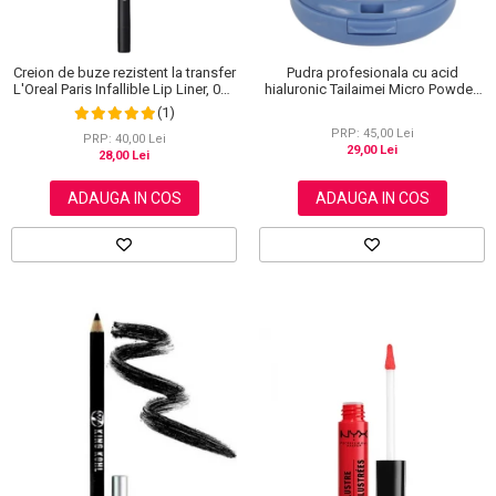
Creion de buze rezistent la transfer
Pudra profesionala cu acid
L'Oreal Paris Infallible Lip Liner, 001
hialuronic Tailaimei Micro Powder,
Highlight On Point
102
(1)
PRP: 45,00 Lei
PRP: 40,00 Lei
29,00 Lei
28,00 Lei
ADAUGA IN COS
ADAUGA IN COS