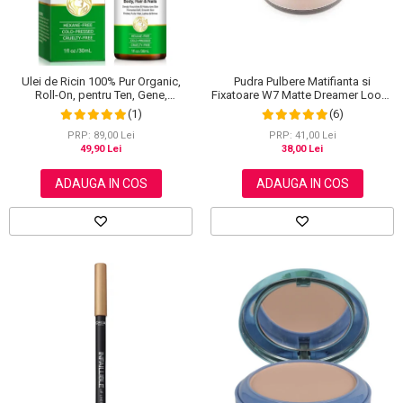
Ulei de Ricin 100% Pur Organic,
Pudra Pulbere Matifianta si
Roll-On, pentru Ten, Gene,
Fixatoare W7 Matte Dreamer Loose
Sprancene, Unghii, 30 ml
Powder - Classy Cameo, 20g
(1)
(6)
PRP: 89,00 Lei
PRP: 41,00 Lei
49,90 Lei
38,00 Lei
ADAUGA IN COS
ADAUGA IN COS