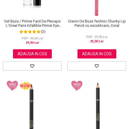
Gel Baza / Primer Fard De Pleoape
Creion De Buze Technic Chunky Lip
L'Oreal Paris Infallible Primer Eye
Pencil cu ascutitoare, Coral
Shadow Base 100, 3 ml
(3)
PRP: 29,90 Lei
PRP: 49,00 Lei
25,00 Lei
29,90 Lei
ADAUGA IN COS
ADAUGA IN COS