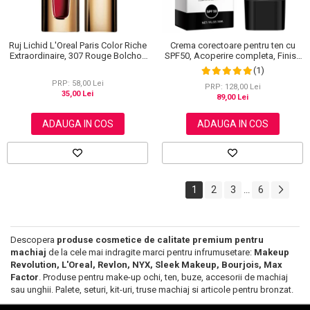
Ruj Lichid L'Oreal Paris Color Riche
Crema corectoare pentru ten cu
Extraordinaire, 307 Rouge Bolchoi,
SPF50, Acoperire completa, Finish
6 ml
mat, Rezistenta, Anti Roseata, CC
(1)
Cream Sefudun, 30 ml
PRP: 58,00 Lei
PRP: 128,00 Lei
35,00 Lei
89,00 Lei
ADAUGA IN COS
ADAUGA IN COS
1
2
3
6
...
Descopera
produse cosmetice de calitate premium pentru
machiaj
de la cele mai indragite marci pentru infrumusetare:
Makeup
Revolution, L'Oreal, Revlon, NYX, Sleek Makeup, Bourjois, Max
Factor
. Produse pentru make-up ochi, ten, buze, accesorii de machiaj
sau unghii. Palete, seturi, kit-uri, truse machiaj si articole pentru bronzat.