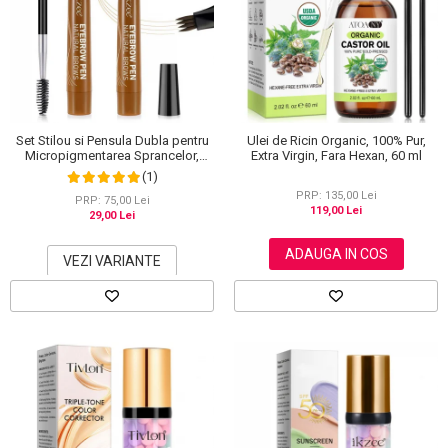
Set Stilou si Pensula Dubla pentru
Ulei de Ricin Organic, 100% Pur,
Micropigmentarea Sprancelor,
Extra Virgin, Fara Hexan, 60 ml
Efect Natural de Microblading,
(1)
Aspect de Sprancene Pline
PRP: 135,00 Lei
PRP: 75,00 Lei
119,00 Lei
29,00 Lei
ADAUGA IN COS
VEZI VARIANTE