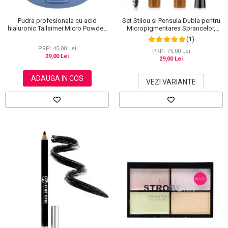
Pudra profesionala cu acid
Set Stilou si Pensula Dubla pentru
hialuronic Tailaimei Micro Powder,
Micropigmentarea Sprancelor,
102
Efect Natural de Microblading,
(1)
Aspect de Sprancene Pline
PRP: 45,00 Lei
PRP: 75,00 Lei
29,00 Lei
29,00 Lei
ADAUGA IN COS
VEZI VARIANTE