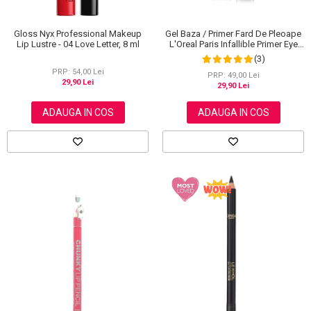
Gloss Nyx Professional Makeup
Gel Baza / Primer Fard De Pleoape
Lip Lustre - 04 Love Letter, 8 ml
L'Oreal Paris Infallible Primer Eye
Shadow Base 100, 3 ml
(3)
PRP: 54,00 Lei
PRP: 49,00 Lei
29,90 Lei
29,90 Lei
ADAUGA IN COS
ADAUGA IN COS