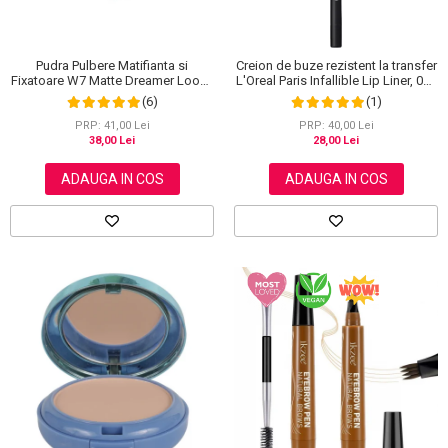
Pudra Pulbere Matifianta si
Creion de buze rezistent la transfer
Fixatoare W7 Matte Dreamer Loose
L'Oreal Paris Infallible Lip Liner, 001
Powder - Classy Cameo, 20g
Highlight On Point
(6)
(1)
PRP: 41,00 Lei
PRP: 40,00 Lei
38,00 Lei
28,00 Lei
ADAUGA IN COS
ADAUGA IN COS