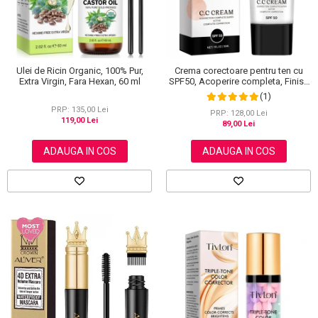
Ulei de Ricin Organic, 100% Pur,
Crema corectoare pentru ten cu
Extra Virgin, Fara Hexan, 60 ml
SPF50, Acoperire completa, Finish
mat, Rezistenta, Anti Roseata, CC
(1)
Cream Sefudun, 30 ml
PRP: 135,00 Lei
PRP: 128,00 Lei
119,00 Lei
89,00 Lei
ADAUGA IN COS
ADAUGA IN COS