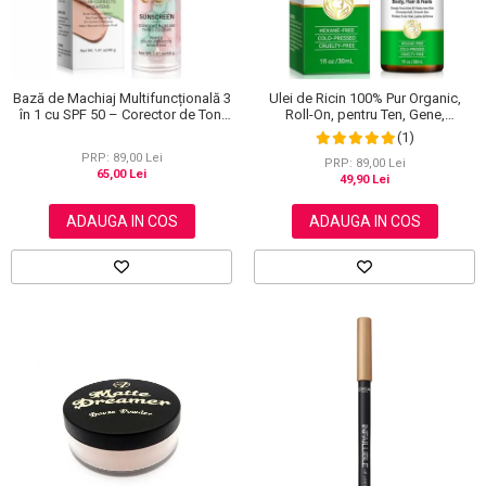
Bază de Machiaj Multifuncțională 3
Ulei de Ricin 100% Pur Organic,
în 1 cu SPF 50 – Corector de Ton,
Roll-On, pentru Ten, Gene,
Hidratant și Matifiant
Sprancene, Unghii, 30 ml
(1)
PRP: 89,00 Lei
PRP: 89,00 Lei
65,00 Lei
49,90 Lei
ADAUGA IN COS
ADAUGA IN COS