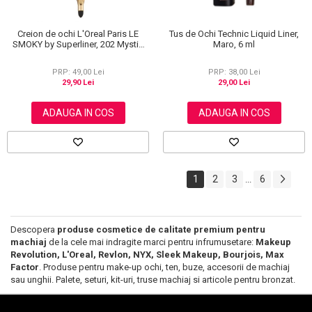
Creion de ochi L'Oreal Paris LE
Tus de Ochi Technic Liquid Liner,
SMOKY by Superliner, 202 Mystic
Maro, 6 ml
Grey
PRP: 49,00 Lei
PRP: 38,00 Lei
29,90 Lei
29,00 Lei
ADAUGA IN COS
ADAUGA IN COS
1
2
3
6
...
Descopera
produse cosmetice de calitate premium pentru
machiaj
de la cele mai indragite marci pentru infrumusetare:
Makeup
Revolution, L'Oreal, Revlon, NYX, Sleek Makeup, Bourjois, Max
Factor
. Produse pentru make-up ochi, ten, buze, accesorii de machiaj
sau unghii. Palete, seturi, kit-uri, truse machiaj si articole pentru bronzat.