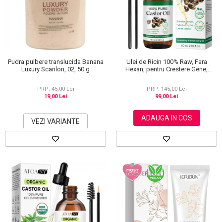
Scrub / Balsam de buze
Netestate pe Animale
Pudra pulbere translucida Banana
Ulei de Ricin 100% Raw, Fara
Luxury Scanlon, 02, 50 g
Hexan, pentru Crestere Gene,
Sprancene si Par, NOVA KISS® 60
ml
PRP: 45,00 Lei
PRP: 145,00 Lei
19,00 Lei
99,00 Lei
ADAUGA IN COS
VEZI VARIANTE