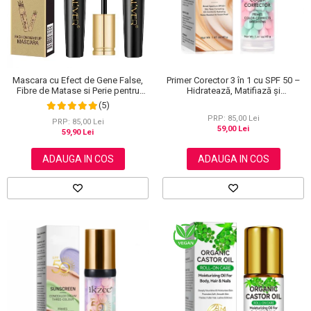
Primer Corector 3 în 1 cu SPF 50 –
Mascara cu Efect de Gene False,
Hidratează, Matifiază și
Fibre de Matase si Perie pentru
Uniformizează Tonul Pielii, 40 g
Curbare, Aliver 4D Extra Volume,
(5)
Waterproof, Negru,10 g
PRP: 85,00 Lei
PRP: 85,00 Lei
59,00 Lei
59,90 Lei
ADAUGA IN COS
ADAUGA IN COS