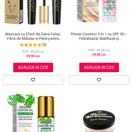
Primer Corector 3 în 1 cu SPF 50 –
Mascara cu Efect de Gene False,
Hidratează, Matifiază și
Fibre de Matase si Perie pentru
Uniformizează Tonul Pielii, 40 g
Curbare, Aliver 4D Extra Volume,
(5)
Waterproof, Negru,10 g
PRP: 85,00 Lei
PRP: 85,00 Lei
59,00 Lei
59,90 Lei
ADAUGA IN COS
ADAUGA IN COS