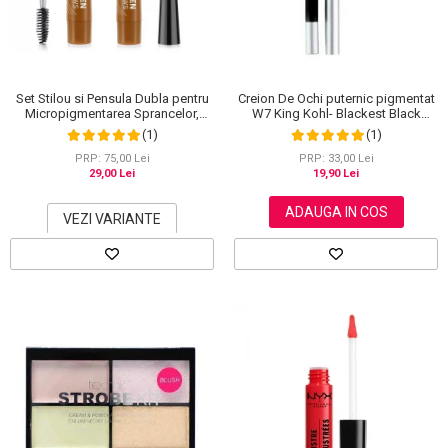
Set Stilou si Pensula Dubla pentru
Creion De Ochi puternic pigmentat
Micropigmentarea Sprancelor,
W7 King Kohl- Blackest Black
Efect Natural de Microblading,
(Negru)
(1)
(1)
Aspect de Sprancene Pline
PRP: 75,00 Lei
PRP: 33,00 Lei
29,00 Lei
19,90 Lei
ADAUGA IN COS
VEZI VARIANTE