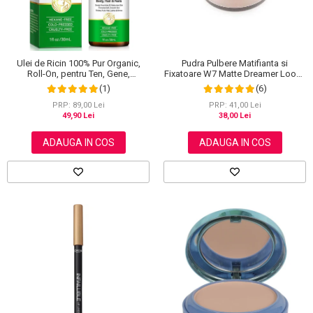
Ulei de Ricin 100% Pur Organic,
Pudra Pulbere Matifianta si
Roll-On, pentru Ten, Gene,
Fixatoare W7 Matte Dreamer Loose
Sprancene, Unghii, 30 ml
Powder - Classy Cameo, 20g
(1)
(6)
PRP: 89,00 Lei
PRP: 41,00 Lei
49,90 Lei
38,00 Lei
ADAUGA IN COS
ADAUGA IN COS