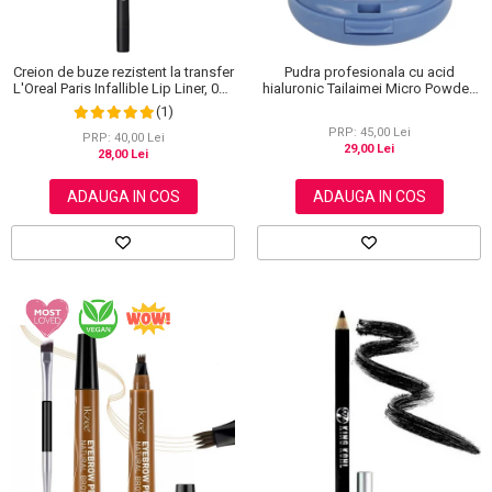
Creion de buze rezistent la transfer
Pudra profesionala cu acid
L'Oreal Paris Infallible Lip Liner, 001
hialuronic Tailaimei Micro Powder,
Highlight On Point
102
(1)
PRP: 45,00 Lei
PRP: 40,00 Lei
29,00 Lei
28,00 Lei
ADAUGA IN COS
ADAUGA IN COS