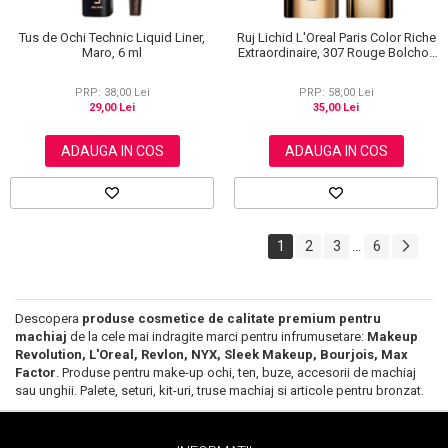
Tus de Ochi Technic Liquid Liner,
Ruj Lichid L'Oreal Paris Color Riche
Maro, 6 ml
Extraordinaire, 307 Rouge Bolchoi,
6 ml
PRP: 38,00 Lei
PRP: 58,00 Lei
29,00 Lei
35,00 Lei
ADAUGA IN COS
ADAUGA IN COS
1
2
3
6
...
Descopera
produse cosmetice de calitate premium pentru
machiaj
de la cele mai indragite marci pentru infrumusetare:
Makeup
Revolution, L'Oreal, Revlon, NYX, Sleek Makeup, Bourjois, Max
Factor
. Produse pentru make-up ochi, ten, buze, accesorii de machiaj
sau unghii. Palete, seturi, kit-uri, truse machiaj si articole pentru bronzat.