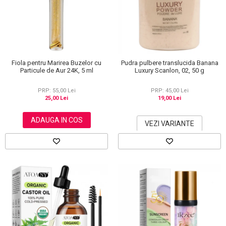
Scrub / Balsam de buze
Netestate pe Animale
Fiola pentru Marirea Buzelor cu
Pudra pulbere translucida Banana
Particule de Aur 24K, 5 ml
Luxury Scanlon, 02, 50 g
PRP: 55,00 Lei
PRP: 45,00 Lei
25,00 Lei
19,00 Lei
ADAUGA IN COS
VEZI VARIANTE