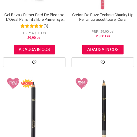
Gel Baza / Primer Fard De Pleoape
Creion De Buze Technic Chunky Lip
L'Oreal Paris Infallible Primer Eye
Pencil cu ascutitoare, Coral
Shadow Base 100, 3 ml
(3)
PRP: 29,90 Lei
PRP: 49,00 Lei
25,00 Lei
29,90 Lei
ADAUGA IN COS
ADAUGA IN COS