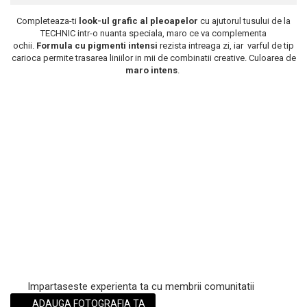
Scrub / Balsam de buze
Completeaza-ti
look-ul grafic al pleoapelor
cu ajutorul tusului de la
TECHNIC intr-o nuanta speciala, maro ce va complementa
Netestate pe Animale
ochii.
Formula cu pigmenti intensi
rezista intreaga zi, iar varful de tip
carioca permite trasarea liniilor in mii de combinatii creative. Culoarea de
maro intens
.
Impartaseste experienta ta cu membrii comunitatii
ADAUGA FOTOGRAFIA TA