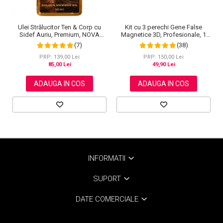
Ulei Strălucitor Ten & Corp cu
Kit cu 3 perechi Gene False
Sidef Auriu, Premium, NOVA
Magnetice 3D, Profesionale, 1
KISS®, 50 ml
Aplicator, 1 Eyeliner Magnetic
(7)
(38)
Negru intens, Waterproof, 3
Modele
PRP: 139,00 Lei
PRP: 150,00 Lei
85,00 Lei
49,90 Lei
ADAUGA IN COS
ADAUGA IN COS
INFORMATII
SUPORT
DATE COMERCIALE