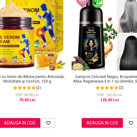
cu Venin de Albine pentru Articulații,
Sampon Colorant Negru, Acoperire 
Mobilitate și Confort, 120 g
Albe, Regenerare 3 in 1 cu Ghimbir, 
(2)
(2)
PRP: 89,90 Lei
PRP: 165,00 Lei
79,00 Lei
125,00 Lei
ADAUGA IN COS
ADAUGA IN COS