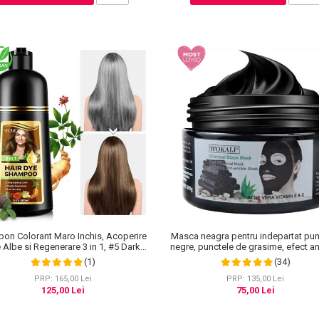
on Colorant Maro Inchis, Acoperire
Masca neagra pentru indepartat pun
e Albe si Regenerare 3 in 1, #5 Dark
negre, punctele de grasime, efect ant
Coffee, 500 ml
Wokali cu carbune activ, 300 g
(1)
(34)
PRP: 165,00 Lei
PRP: 135,00 Lei
125,00 Lei
75,00 Lei