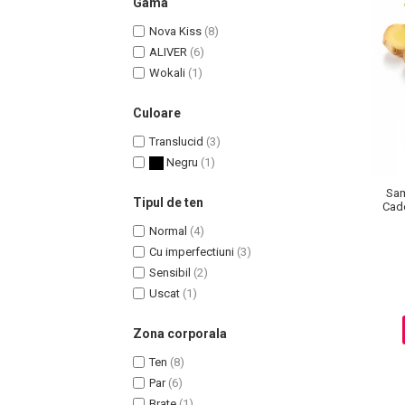
Gama
Nova Kiss
(8)
ALIVER
(6)
Wokali
(1)
Culoare
Translucid
(3)
Negru
(1)
Sam
Tipul de ten
Cade
Masaj Facial si Drenaj Limfatic
Normal
(4)
Exfolianti si Masti
Cu imperfectiuni
(3)
Gomaj si Exfoliere
Sensibil
(2)
Masti
Uscat
(1)
Plasturi ochi / nas / frunte
Zona corporala
Produse Curatare Ten
Ten
(8)
Demachiant si Apa Micelara
Par
(6)
Gel de Curatare
Brate
(1)