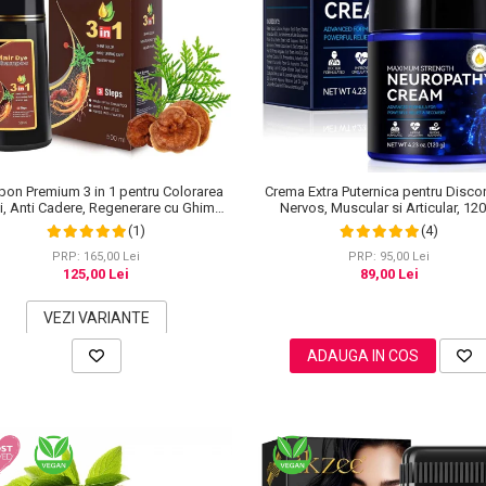
on Premium 3 in 1 pentru Colorarea
Crema Extra Puternica pentru Disco
i, Anti Cadere, Regenerare cu Ghimbir
Nervos, Muscular si Articular, 12
inseng, 500 ml, #3 Saten inchis (Dark
(1)
(4)
Brown)
PRP: 165,00 Lei
PRP: 95,00 Lei
125,00 Lei
89,00 Lei
VEZI VARIANTE
ADAUGA IN COS