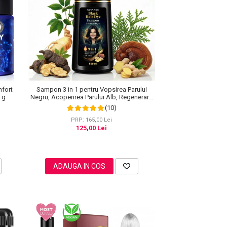
nfort
Sampon 3 in 1 pentru Vopsirea Parului
0 g
Negru, Acoperirea Parului Alb, Regenerare
cu Ghimbir, 500 ml
(10)
PRP: 165,00 Lei
125,00 Lei
ADAUGA IN COS