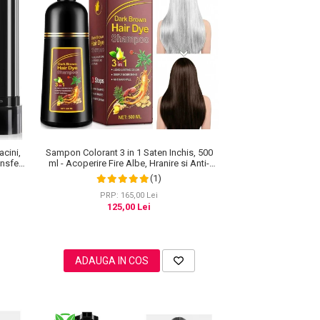
acini,
Sampon Colorant 3 in 1 Saten Inchis, 500
nsfer,
ml - Acoperire Fire Albe, Hranire si Anti-
Cadere
(1)
PRP: 165,00 Lei
125,00 Lei
ADAUGA IN COS