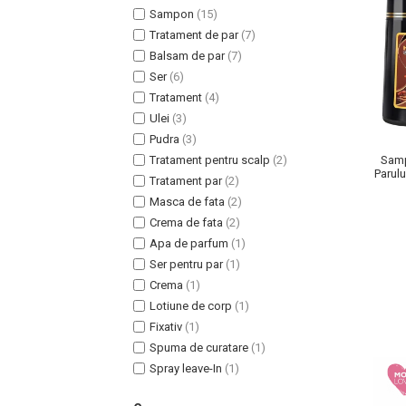
Sampon
(15)
Tratament de par
(7)
Balsam de par
(7)
Ser
(6)
Tratament
(4)
Uleiuri pentru Par
Ulei
(3)
Uleiuri pentru Corp
Pudra
(3)
Uleiuri Unghii / Cuticule
Tratament pentru scalp
(2)
Samp
Uleiuri pentru Ten
Parulu
Tratament par
(2)
si G
Uleiuri Esentiale
Masca de fata
(2)
INGRIJIRE TEN
Crema de fata
(2)
Apa de parfum
(1)
Ser pentru par
(1)
Crema
(1)
Lotiune de corp
(1)
Fixativ
(1)
Spuma de curatare
(1)
Spray leave-In
(1)