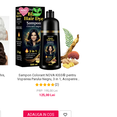
his,
Sampon Colorant NOVA KISS® pentru
Vopsirea Parului Negru, 3 in 1, Acoperire
Fire Albe, 500 ml
(2)
PRP: 195,00 Lei
125,00 Lei
ADAUGA IN COS