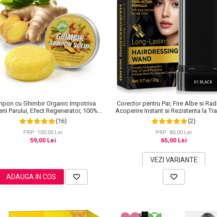
pon cu Ghimbir Organic Impotriva
Corector pentru Par, Fire Albe si Rad
rii Parului, Efect Regenerator, 100%
Acoperire Instant si Rezistenta la Tra
Natural, NOVA KISS® 60 g
20 g
(16)
(2)
PRP: 100,00 Lei
PRP: 85,00 Lei
59,00 Lei
65,00 Lei
VEZI VARIANTE
ADAUGA IN COS