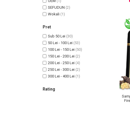
OEM
(1)
SEFUDUN
(2)
Wokali
(1)
Sampoane Colorante
Pret
Sampon
Sub 50 Lei
(30)
Anti-Cadere
50 Lei - 100 Lei
(53)
Anti-Matreata
100 Lei - 150 Lei
(50)
Par Cret
150 Lei - 200 Lei
(2)
Par Gras
200 Lei - 250 Lei
(4)
Par Normal
250 Lei - 300 Lei
(2)
300 Lei - 400 Lei
(1)
Par Uscat / Deteriorat
Par Vopsit
Rating
Balsam si Masca
Samp
Indreptare
Fir
Par Vopsit
Regenerare
Stralucire
Volum