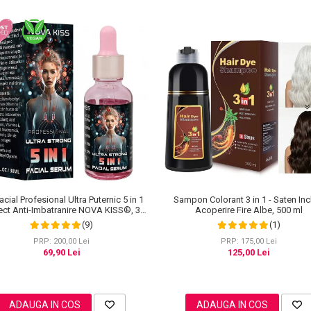
acial Profesional Ultra Puternic 5 in 1
Sampon Colorant 3 in 1 - Saten Inc
ect Anti-Imbatranire NOVA KISS®, 30
Acoperire Fire Albe, 500 ml
ml
(9)
(1)
PRP: 200,00 Lei
PRP: 175,00 Lei
69,90 Lei
125,00 Lei
ADAUGA IN COS
ADAUGA IN COS