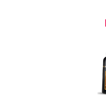
Baie si Relaxare
Sapunuri
Saruri si Perle
Uleiuri
Creme si Lotiuni