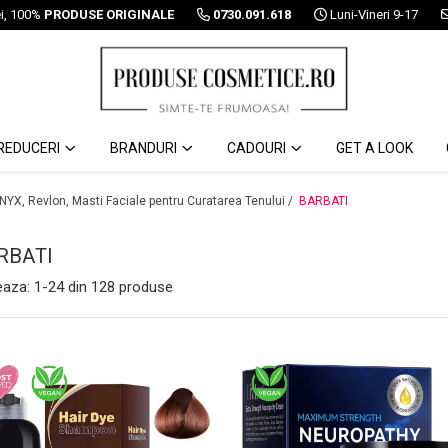
ei, 100%
PRODUSE ORIGINALE
0730.091.618
Luni-Vineri 9-17
REDUCERI
BRANDURI
CADOURI
GET A LOOK
 NYX, Revlon, Masti Faciale pentru Curatarea Tenului /
BARBATI
RBATI
eaza:
1-
24
din
128
produse