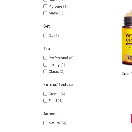
Lotiune Tonica
Picioare
(1)
Hidratare
Maini
(1)
Contur de Ochi
Creme de Noapte
Set
Creme de Zi
Da
(1)
Serum / Elixir
Antirid
Tip
Contur de Ochi
Profesional
(6)
Creme de Noapte
Luxury
(2)
Creme de Zi
Clasic
(2)
Cremă 
Plasturi Antirid
Forma/Textura
Serum / Elixir
Imperfectiuni
Crema
(4)
Iritatii
Fluid
(4)
Matifiant si Purifiant
Aspect
Matifiere
Natural
(4)
Spray Fixare Machiaj
Roseata