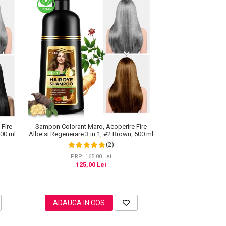
Fire
Sampon Colorant Maro, Acoperire Fire
500 ml
Albe si Regenerare 3 in 1, #2 Brown, 500 ml
(2)
PRP: 165,00 Lei
125,00 Lei
ADAUGA IN COS