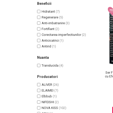
Beneficii
Pete
Hidratant
(7)
Ingrijire Gene
Regenerare
(5)
PAR
Anti-imbatranire
(3)
Fortifiant
(2)
Corectarea imperfectiunilor
(2)
Anticicatrici
(1)
Antirid
(1)
Nuanta
Translucida
(4)
Ser F
cu Ef
Producatori
ALIVER
(26)
ELAIMEI
(7)
Elbbub
(1)
NIFEISHI
(2)
NOVA KISS
(102)