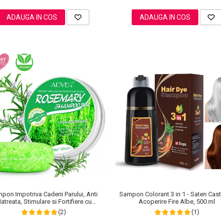
ADAUGA IN COS
ADAUGA IN COS
pon Impotriva Caderii Parului, Anti
Sampon Colorant 3 in 1 - Saten Cast
atreata, Stimulare si Fortifiere cu
Acoperire Fire Albe, 500 ml
in Organic, 100% Natural, Aliver 60 g
(2)
(1)