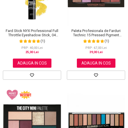
Scrub / Balsam de buze
Netestate pe Animale
Fard Stick NYX Professional Full
Paleta Profesionala de Farduri
Throttle Eyeshadow Stick, 04
Technic 15 Pressed Pigment
Dengerously
Palette, Peanut Butter & Jelly, 15
(1)
(1)
Culori, 30 g
PRP: 40,00 Lei
PRP: 67,00 Lei
25,00 Lei
39,00 Lei
ADAUGA IN COS
ADAUGA IN COS