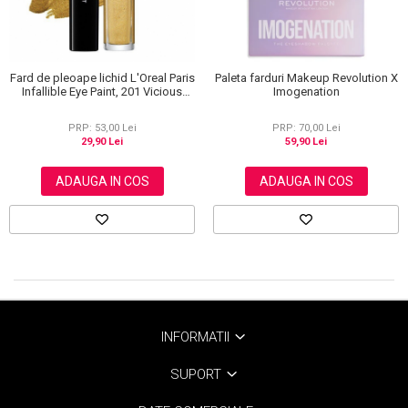
Fard de pleoape lichid L'Oreal Paris
Paleta farduri Makeup Revolution X
Infallible Eye Paint, 201 Vicious
Imogenation
Gold, 3.5 ml
PRP: 53,00 Lei
PRP: 70,00 Lei
29,90 Lei
59,90 Lei
ADAUGA IN COS
ADAUGA IN COS
INFORMATII
SUPORT