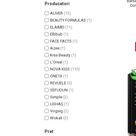
Balsa
Producatori
Com
Ingrijire par
ALIVER
(13)
Fiole
BEAUTY FORMULAS
(1)
Serum-Elixir
ELAIMEI
(11)
Uleiuri
Elbbub
(1)
Vopsea de Par
FACE FACTS
(1)
Nuantatoare
ikzee
(1)
Vopsele
Kiss Beauty
(1)
Styling
L'Oreal
(1)
NOVA KISS
(110)
Fixativ
ONE1X
(1)
Gel si Ceara
REVUELE
(5)
Spuma
SEFUDUN
(1)
Perii de Par si Piepteni
Simple
(2)
INGRIJIRE CORP
USHAS
(1)
Vogsig
(2)
Wokali
(3)
Pret