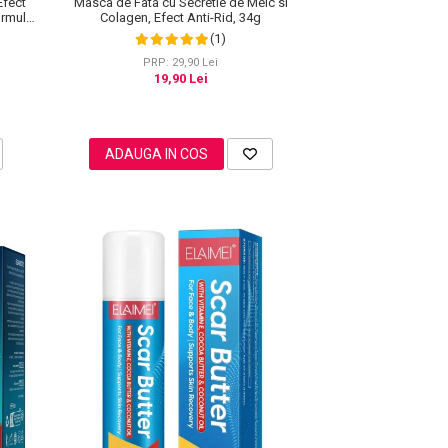
Masca de Fata cu Secretie de Melc si
Efect
Colagen, Efect Anti-Rid, 34g
ormula
(1)
PRP: 29,90 Lei
19,90 Lei
ADAUGA IN COS