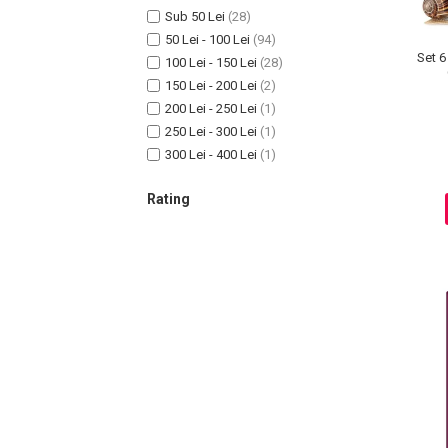
Sub 50 Lei
(28)
50 Lei - 100 Lei
(94)
Set 6
100 Lei - 150 Lei
(28)
150 Lei - 200 Lei
(2)
200 Lei - 250 Lei
(1)
250 Lei - 300 Lei
(1)
300 Lei - 400 Lei
(1)
Rating
Baie si Relaxare
Sapunuri
Saruri si Perle
Uleiuri
Creme si Lotiuni