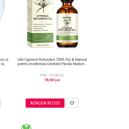
Ulei Cyperus Rotundus 100% Pur & Natural
pru si
pentru Incetinirea Cresterii Parului Nedorit,
 si
60 ml
PRP: 115,00 Lei
79,90 Lei
ADAUGA IN COS