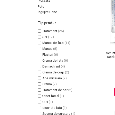
Roseata
Pete
Ingrijire Gene
Tip produs
Uleiuri pentru Par
Tratament
(26)
Uleiuri pentru Corp
Ser
(12)
Uleiuri Unghii / Cuticule
Masca de fata
(11)
Uleiuri pentru Ten
Masca
(8)
Ser In
Plasturi
(6)
Uleiuri Esentiale
Acid 
Crema de fata
(6)
INGRIJIRE TEN
Demachiant
(4)
Crema de corp
(2)
Apa micelara
(2)
Crema
(2)
Tratament de par
(2)
toner facial
(1)
Ulei
(1)
dischete fata
(1)
Spuma de curatare
(1)