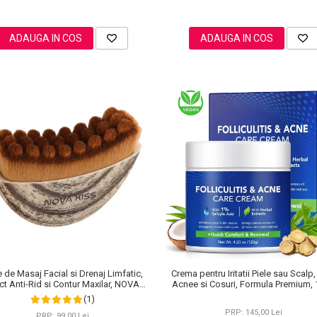
ADAUGA IN COS
ADAUGA IN COS
Crema pentru Iritatii Piele sau Scalp,
e de Masaj Facial si Drenaj Limfatic,
Acnee si Cosuri, Formula Premium,
ct Anti-Rid si Contur Maxilar, NOVA
KISS®
(1)
PRP: 145,00 Lei
PRP: 99,00 Lei