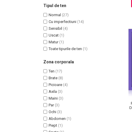
Lotiune Tonica
Tipul de ten
Hidratare
Normal
(27)
Contur de Ochi
Cu imperfectiuni
(14)
Creme de Noapte
Sensibil
(4)
Creme de Zi
Uscat
(1)
Serum / Elixir
Matur
(1)
Antirid
Toate tipurile de ten
(1)
Contur de Ochi
Zona corporala
Creme de Noapte
Creme de Zi
Ten
(17)
Brate
(8)
Plasturi Antirid
Picioare
(4)
Serum / Elixir
Axila
(3)
Imperfectiuni
Maini
(3)
Iritatii
Par
(3)
D
Matifiant si Purifiant
Ochi
(3)
Matifiere
Abdomen
(1)
Spray Fixare Machiaj
Piept
(1)
Roseata