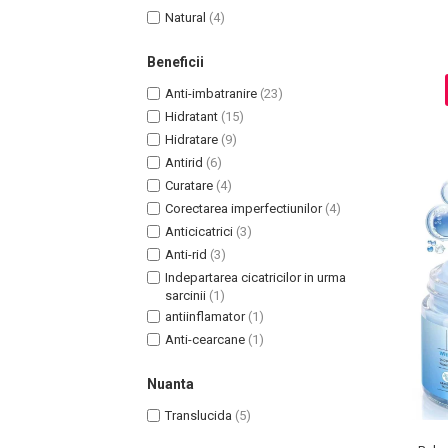
Natural
(4)
Beneficii
Sampoane Colorante
Anti-imbatranire
(23)
Sampon
Hidratant
(15)
Anti-Cadere
Hidratare
(9)
Anti-Matreata
Antirid
(6)
Curatare
(4)
Par Cret
Corectarea imperfectiunilor
(4)
Par Gras
Anticicatrici
(3)
Par Normal
Anti-rid
(3)
Par Uscat / Deteriorat
Indepartarea cicatricilor in urma
Par Vopsit
sarcinii
(1)
Balsam si Masca
antiinflamator
(1)
Anti-cearcane
(1)
Indreptare
Par Vopsit
Nuanta
Regenerare
Translucida
(5)
Stralucire
Volum