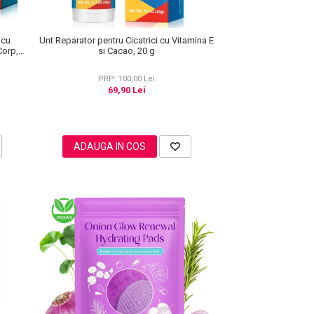
 cu
Unt Reparator pentru Cicatrici cu Vitamina E
Corp,
si Cacao, 20 g
PRP: 100,00 Lei
69,90 Lei
ADAUGA IN COS