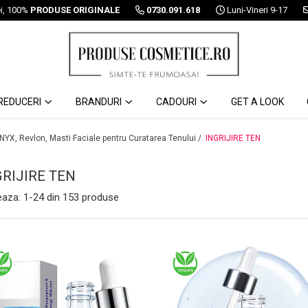
ei, 100%
PRODUSE ORIGINALE
0730.091.618
Luni-Vineri 9-17
REDUCERI
BRANDURI
CADOURI
GET A LOOK
 NYX, Revlon, Masti Faciale pentru Curatarea Tenului /
INGRIJIRE TEN
GRIJIRE TEN
eaza:
1-
24
din
153
produse