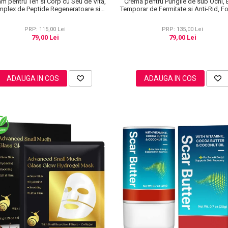
m pentru Ten si Corp cu Seu de Vita,
Crema pentru Pungile de sub Ochi, 
plex de Peptide Regeneratoare si
Temporar de Fermitate si Anti-Rid, F
Miere Manuka, 60 g
Lejera, 20 ml
PRP: 115,00 Lei
PRP: 135,00 Lei
79,00 Lei
79,00 Lei
ADAUGA IN COS
ADAUGA IN COS