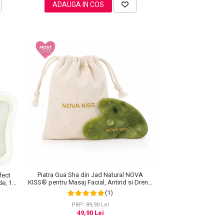
ADAUGA IN COS
Piatra Gua Sha din Jad Natural NOVA
fect
KISS® pentru Masaj Facial, Antirid si Drenaj
de, 1
Limfatic, Include Saculet de Bumbac
(1)
PRP: 89,90 Lei
49,90 Lei