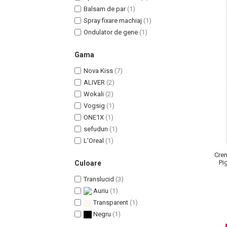
Balsam de par
(1)
Spray fixare machiaj
(1)
Ondulator de gene
(1)
Gama
Nova Kiss
(7)
ALIVER
(2)
Wokali
(2)
Vogsig
(1)
ONE1X
(1)
Masaj Facial si Drenaj Limfatic
sefudun
(1)
Exfolianti si Masti
L'Oreal
(1)
Gomaj si Exfoliere
Crem
Pi
Culoare
Masti
Plasturi ochi / nas / frunte
Translucid
(3)
Produse Curatare Ten
Auriu
(1)
Transparent
(1)
Demachiant si Apa Micelara
Negru
(1)
Gel de Curatare