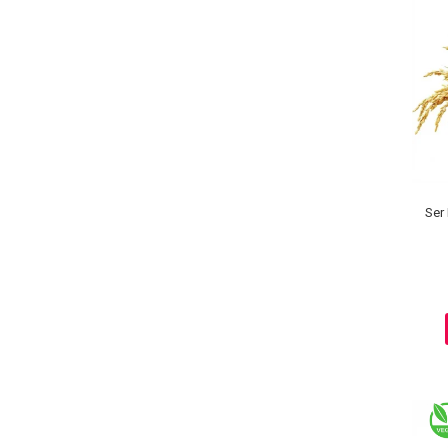
Ser 
Masaj Facial si Drenaj Limfatic
Exfolianti si Masti
Gomaj si Exfoliere
Masti
Plasturi ochi / nas / frunte
Produse Curatare Ten
Demachiant si Apa Micelara
Gel de Curatare