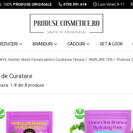
ei, 100%
PRODUSE ORIGINALE
0730.091.618
Luni-Vineri 9-17
REDUCERI
BRANDURI
CADOURI
GET A LOOK
 NYX, Revlon, Masti Faciale pentru Curatarea Tenului /
INGRIJIRE TEN /
Produse C
 de Curatare
eaza:
1-
8
din
8
produse