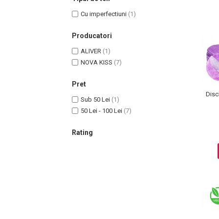
Cu imperfectiuni
(1)
Producatori
ALIVER
(1)
Uleiuri pentru Par
NOVA KISS
(7)
Uleiuri pentru Corp
Uleiuri Unghii / Cuticule
Pret
Uleiuri pentru Ten
Disc
Sub 50 Lei
(1)
Uleiuri Esentiale
50 Lei - 100 Lei
(7)
INGRIJIRE TEN
Rating