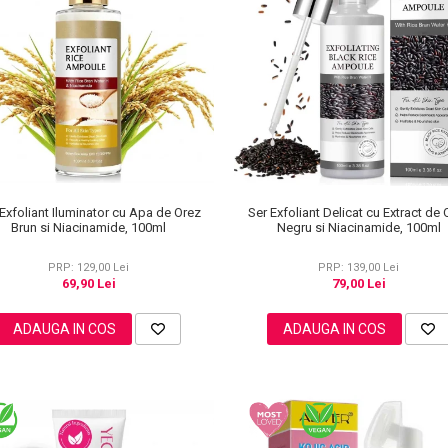
Exfoliant Iluminator cu Apa de Orez
Ser Exfoliant Delicat cu Extract de 
Brun si Niacinamide, 100ml
Negru si Niacinamide, 100ml
PRP: 129,00 Lei
PRP: 139,00 Lei
69,90 Lei
79,00 Lei
ADAUGA IN COS
ADAUGA IN COS