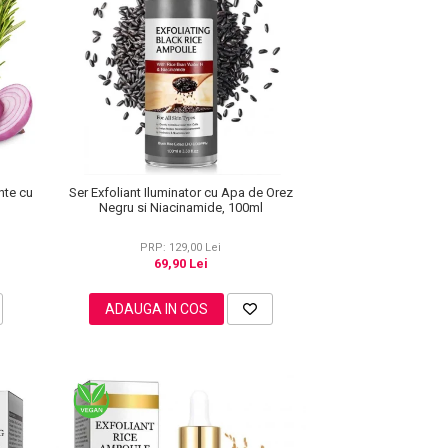
nte cu
Ser Exfoliant Iluminator cu Apa de Orez
Negru si Niacinamide, 100ml
PRP: 129,00 Lei
69,90 Lei
ADAUGA IN COS