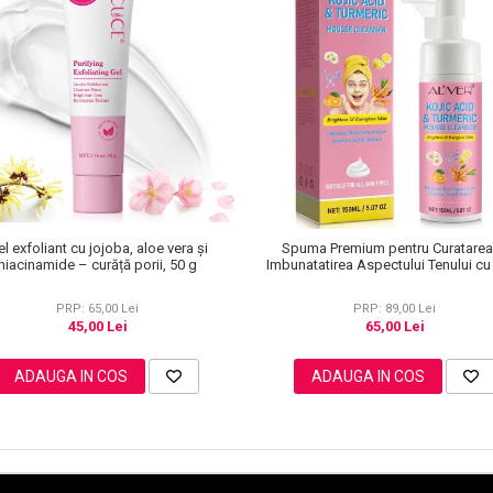
l exfoliant cu jojoba, aloe vera și
Spuma Premium pentru Curatarea
niacinamide – curăță porii, 50 g
Imbunatatirea Aspectului Tenului cu
kojic, Turmeric, Efect de luminozit
Aliver, 150 ml
PRP: 65,00 Lei
PRP: 89,00 Lei
45,00 Lei
65,00 Lei
ADAUGA IN COS
ADAUGA IN COS