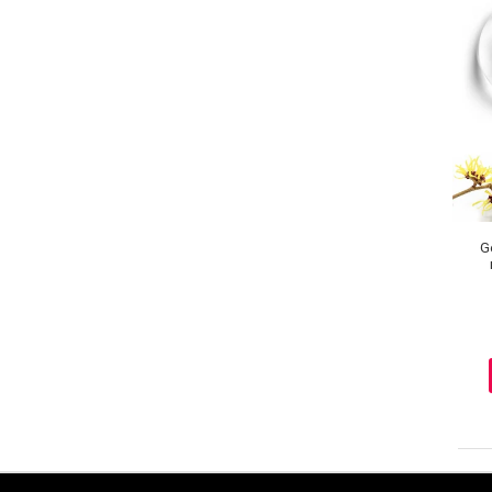
Lotiune Tonica
Hidratare
Contur de Ochi
Creme de Noapte
Creme de Zi
Serum / Elixir
Antirid
Contur de Ochi
Creme de Noapte
Ge
Creme de Zi
Plasturi Antirid
Serum / Elixir
Imperfectiuni
Iritatii
Matifiant si Purifiant
Matifiere
Spray Fixare Machiaj
Roseata