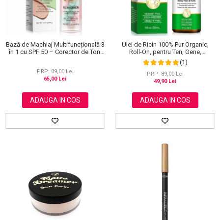
Bază de Machiaj Multifuncțională 3
Ulei de Ricin 100% Pur Organic,
în 1 cu SPF 50 – Corector de Ton,
Roll-On, pentru Ten, Gene,
Hidratant și Matifiant
Sprancene, Unghii, 30 ml
(1)
PRP: 89,00 Lei
PRP: 89,00 Lei
65,00 Lei
49,90 Lei
ADAUGA IN COS
ADAUGA IN COS