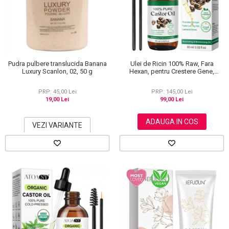
Scrub / Balsam de buze
Netestate pe Animale
Pudra pulbere translucida Banana
Ulei de Ricin 100% Raw, Fara
Luxury Scanlon, 02, 50 g
Hexan, pentru Crestere Gene,
Sprancene si Par, NOVA KISS® 60
ml
PRP: 45,00 Lei
PRP: 145,00 Lei
19,00 Lei
99,00 Lei
ADAUGA IN COS
VEZI VARIANTE