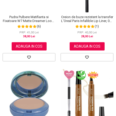
Pudra Pulbere Matifianta si
Creion de buze rezistent la transfer
Fixatoare W7 Matte Dreamer Loose
L'Oreal Paris Infallible Lip Liner, 001
Powder - Classy Cameo, 20g
Highlight On Point
(6)
(1)
PRP: 41,00 Lei
PRP: 40,00 Lei
38,00 Lei
28,00 Lei
ADAUGA IN COS
ADAUGA IN COS