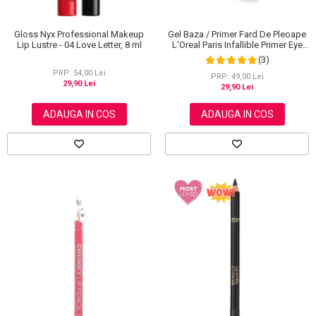
Gloss Nyx Professional Makeup
Gel Baza / Primer Fard De Pleoape
Lip Lustre - 04 Love Letter, 8 ml
L'Oreal Paris Infallible Primer Eye
Shadow Base 100, 3 ml
(3)
PRP: 54,00 Lei
PRP: 49,00 Lei
29,90 Lei
29,90 Lei
ADAUGA IN COS
ADAUGA IN COS