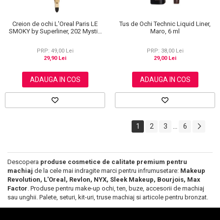
Creion de ochi L'Oreal Paris LE
Tus de Ochi Technic Liquid Liner,
SMOKY by Superliner, 202 Mystic
Maro, 6 ml
Grey
PRP: 49,00 Lei
PRP: 38,00 Lei
29,90 Lei
29,00 Lei
ADAUGA IN COS
ADAUGA IN COS
1
2
3
6
...
Descopera
produse cosmetice de calitate premium pentru
machiaj
de la cele mai indragite marci pentru infrumusetare:
Makeup
Revolution, L'Oreal, Revlon, NYX, Sleek Makeup, Bourjois, Max
Factor
. Produse pentru make-up ochi, ten, buze, accesorii de machiaj
sau unghii. Palete, seturi, kit-uri, truse machiaj si articole pentru bronzat.