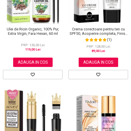
Ulei de Ricin Organic, 100% Pur,
Crema corectoare pentru ten cu
Extra Virgin, Fara Hexan, 60 ml
SPF50, Acoperire completa, Finish
mat, Rezistenta, Anti Roseata, CC
(1)
Cream Sefudun, 30 ml
PRP: 135,00 Lei
PRP: 128,00 Lei
119,00 Lei
89,00 Lei
ADAUGA IN COS
ADAUGA IN COS