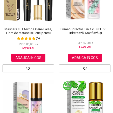
Primer Corector 3 în 1 cu SPF 50 –
Mascara cu Efect de Gene False,
Hidratează, Matifiază și
Fibre de Matase si Perie pentru
Uniformizează Tonul Pielii, 40 g
Curbare, Aliver 4D Extra Volume,
(5)
Waterproof, Negru,10 g
PRP: 85,00 Lei
PRP: 85,00 Lei
59,00 Lei
59,90 Lei
ADAUGA IN COS
ADAUGA IN COS