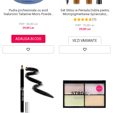
Pudra profesionala cu acid
Set Stilou si Pensula Dubla pentru
hialuronic Tailaimei Micro Powder,
Micropigmentarea Sprancelor,
102
Efect Natural de Microblading,
(1)
Aspect de Sprancene Pline
PRP: 45,00 Lei
PRP: 75,00 Lei
29,00 Lei
29,00 Lei
ADAUGA IN COS
VEZI VARIANTE