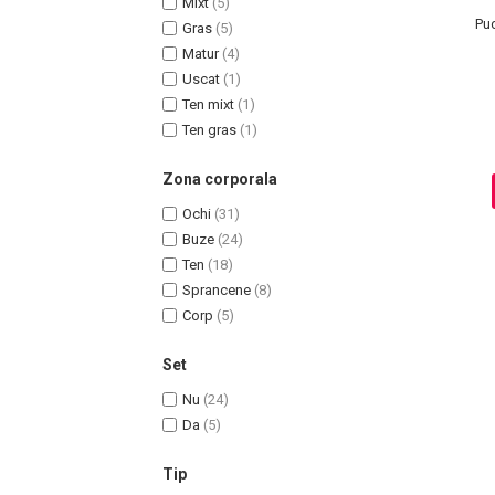
Mixt
(5)
Ingrijire par
Pud
Gras
(5)
Matur
(4)
Fiole
Uscat
(1)
Serum-Elixir
Ten mixt
(1)
Uleiuri
Ten gras
(1)
Vopsea de Par
Nuantatoare
Zona corporala
Vopsele
Ochi
(31)
Styling
Buze
(24)
Fixativ
Ten
(18)
Gel si Ceara
Sprancene
(8)
Spuma
Corp
(5)
Perii de Par si Piepteni
Set
INGRIJIRE CORP
Nu
(24)
Da
(5)
Tip