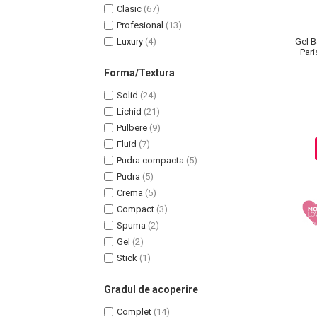
Clasic
(67)
Profesional
(13)
Luxury
(4)
Gel B
Pari
Forma/Textura
Solid
(24)
Lichid
(21)
Pulbere
(9)
Fluid
(7)
Pudra compacta
(5)
Pudra
(5)
Crema
(5)
Compact
(3)
Spuma
(2)
Baie si Relaxare
Gel
(2)
Stick
(1)
Sapunuri
Saruri si Perle
Gradul de acoperire
Uleiuri
Complet
(14)
Creme si Lotiuni