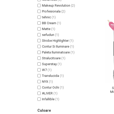
Lotiune Tonica
Makeup Revolution
(2)
Hidratare
Profesionala
(2)
Contur de Ochi
tehnic
(1)
Creme de Noapte
BB Cream
(1)
Creme de Zi
Matte
(1)
Serum / Elixir
sefudun
(1)
Antirid
Strobe Highlighter
(1)
Contur Si Iluminare
(1)
Contur de Ochi
Paleta Iluminatoare
(1)
Creme de Noapte
Stralucitoare
(1)
Creme de Zi
Superstay
(1)
Plasturi Antirid
W7
(1)
Serum / Elixir
Translucida
(1)
Imperfectiuni
NYX
(1)
Iritatii
Contur Ochi
(1)
S
Mi
ALIVER
(1)
Matifiant si Purifiant
Na
Infallible
(1)
Matifiere
Spray Fixare Machiaj
Culoare
Roseata