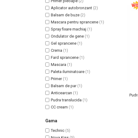
Primer pleoape
(2)
Aplicator autobronzant
(2)
Balsam de buze
(2)
Mascara pentru sprancene
(1)
Spray fixare machiaj
(1)
Ondulator de gene
(1)
Gel sprancene
(1)
Crema
(1)
Fard sprancene
(1)
Mascara
(1)
Paleta iluminatoare
(1)
Masaj Facial si Drenaj Limfatic
Primer
(1)
Exfolianti si Masti
Balsam de par
(1)
Gomaj si Exfoliere
Anticearcan
(1)
Pudr
Masti
Pudra translucida
(1)
CC cream
(1)
Plasturi ochi / nas / frunte
Produse Curatare Ten
Gama
Demachiant si Apa Micelara
Technic
(5)
Gel de Curatare
Nova Kiss
(5)