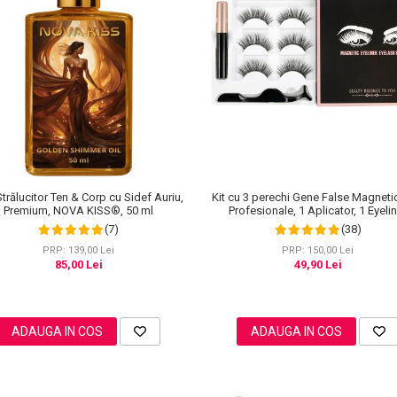
Kit cu 3 perechi Gene False Magneti
Strălucitor Ten & Corp cu Sidef Auriu,
Profesionale, 1 Aplicator, 1 Eyeli
Premium, NOVA KISS®, 50 ml
Magnetic Negru intens, Waterproo
(38)
(7)
Modele
PRP: 150,00 Lei
PRP: 139,00 Lei
49,90 Lei
85,00 Lei
ADAUGA IN COS
ADAUGA IN COS