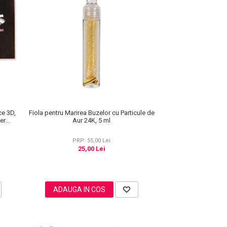
ce 3D,
Fiola pentru Marirea Buzelor cu Particule de
ner
Aur 24K, 5 ml
f, 3
PRP: 55,00 Lei
25,00 Lei
ADAUGA IN COS