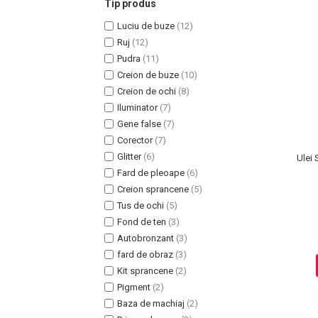
Tip produs
Luciu de buze
(12)
Ruj
(12)
Pudra
(11)
Creion de buze
(10)
Uleiuri pentru Par
Creion de ochi
(8)
Uleiuri pentru Corp
Iluminator
(7)
Uleiuri Unghii / Cuticule
Gene false
(7)
Uleiuri pentru Ten
Corector
(7)
Uleiuri Esentiale
Glitter
(6)
Ulei 
INGRIJIRE TEN
Fard de pleoape
(6)
Creion sprancene
(5)
Tus de ochi
(5)
Fond de ten
(3)
Autobronzant
(3)
fard de obraz
(3)
Kit sprancene
(2)
Pigment
(2)
Baza de machiaj
(2)