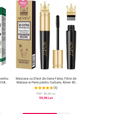
pentru
Mascara cu Efect de Gene False, Fibre de
NOVA
Matase si Perie pentru Curbare, Aliver 4D
Extra Volume, Waterproof, Negru,10 g
(5)
PRP: 85,00 Lei
59,90 Lei