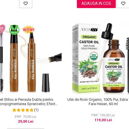
ADAUGA IN COS
et Stilou si Pensula Dubla pentru
Ulei de Ricin Organic, 100% Pur, Extra 
cropigmentarea Sprancelor, Efect
Fara Hexan, 60 ml
tural de Microblading, Aspect de
(1)
Sprancene Pline
PRP: 135,00 Lei
PRP: 75,00 Lei
119,00 Lei
29,00 Lei