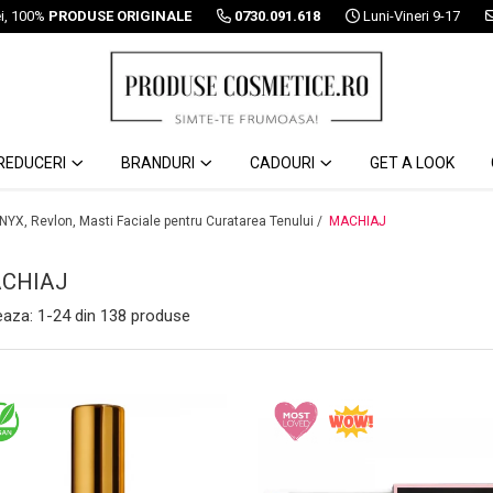
ei, 100%
PRODUSE ORIGINALE
0730.091.618
Luni-Vineri 9-17
REDUCERI
BRANDURI
CADOURI
GET A LOOK
 NYX, Revlon, Masti Faciale pentru Curatarea Tenului /
MACHIAJ
CHIAJ
eaza:
1-
24
din
138
produse