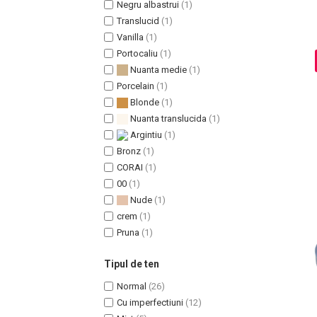
Negru albastrui
(1)
Translucid
(1)
Vanilla
(1)
Portocaliu
(1)
Sampoane Colorante
Nuanta medie
(1)
Sampon
Porcelain
(1)
Anti-Cadere
Blonde
(1)
Anti-Matreata
Nuanta translucida
(1)
Par Cret
Argintiu
(1)
Par Gras
Bronz
(1)
CORAI
(1)
Par Normal
00
(1)
Par Uscat / Deteriorat
Nude
(1)
Par Vopsit
crem
(1)
Balsam si Masca
Pruna
(1)
Indreptare
Par Vopsit
Tipul de ten
Regenerare
Normal
(26)
Stralucire
Cu imperfectiuni
(12)
Volum