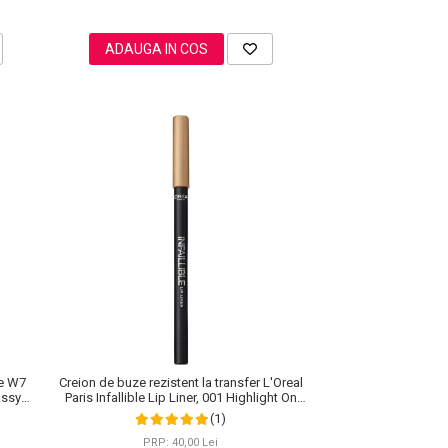
ADAUGA IN COS
re W7
Creion de buze rezistent la transfer L'Oreal
assy
Paris Infallible Lip Liner, 001 Highlight On
Point
(1)
PRP: 40,00 Lei