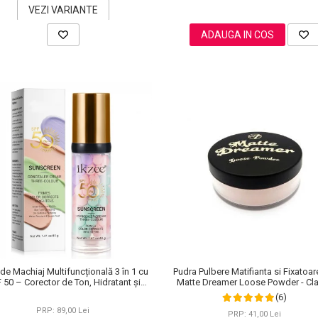
VEZI VARIANTE
ADAUGA IN COS
de Machiaj Multifuncțională 3 în 1 cu
Pudra Pulbere Matifianta si Fixatoa
 50 – Corector de Ton, Hidratant și
Matte Dreamer Loose Powder - Cl
Matifiant
Cameo, 20g
(6)
PRP: 89,00 Lei
PRP: 41,00 Lei