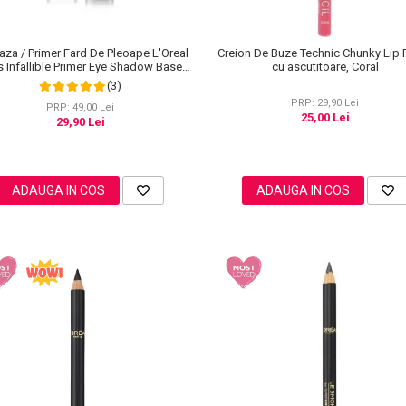
aza / Primer Fard De Pleoape L'Oreal
Creion De Buze Technic Chunky Lip 
s Infallible Primer Eye Shadow Base
cu ascutitoare, Coral
100, 3 ml
(3)
PRP: 29,90 Lei
PRP: 49,00 Lei
25,00 Lei
29,90 Lei
ADAUGA IN COS
ADAUGA IN COS