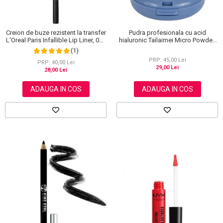
Creion de buze rezistent la transfer
Pudra profesionala cu acid
L'Oreal Paris Infallible Lip Liner, 001
hialuronic Tailaimei Micro Powder,
Highlight On Point
102
(1)
PRP: 45,00 Lei
PRP: 40,00 Lei
29,00 Lei
28,00 Lei
ADAUGA IN COS
ADAUGA IN COS