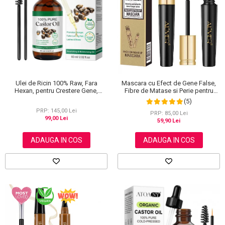
Scrub / Balsam de buze
Netestate pe Animale
Ulei de Ricin 100% Raw, Fara
Mascara cu Efect de Gene False,
Hexan, pentru Crestere Gene,
Fibre de Matase si Perie pentru
Sprancene si Par, NOVA KISS® 60
Curbare, Aliver 4D Extra Volume,
(5)
ml
Waterproof, Negru,10 g
PRP: 145,00 Lei
PRP: 85,00 Lei
99,00 Lei
59,90 Lei
ADAUGA IN COS
ADAUGA IN COS