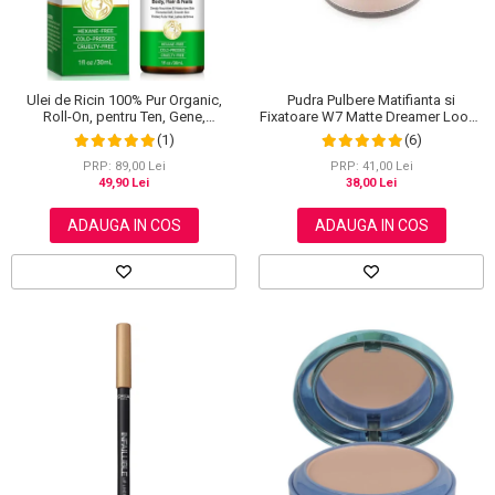
Ulei de Ricin 100% Pur Organic,
Pudra Pulbere Matifianta si
Roll-On, pentru Ten, Gene,
Fixatoare W7 Matte Dreamer Loose
Sprancene, Unghii, 30 ml
Powder - Classy Cameo, 20g
(1)
(6)
PRP: 89,00 Lei
PRP: 41,00 Lei
49,90 Lei
38,00 Lei
ADAUGA IN COS
ADAUGA IN COS