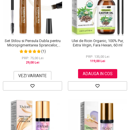
Set Stilou si Pensula Dubla pentru
Ulei de Ricin Organic, 100% Pur,
Micropigmentarea Sprancelor,
Extra Virgin, Fara Hexan, 60 ml
Efect Natural de Microblading,
(1)
Aspect de Sprancene Pline
PRP: 135,00 Lei
PRP: 75,00 Lei
119,00 Lei
29,00 Lei
ADAUGA IN COS
VEZI VARIANTE