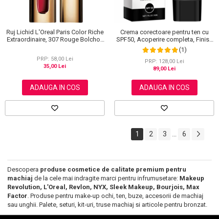
Ruj Lichid L'Oreal Paris Color Riche
Crema corectoare pentru ten cu
Extraordinaire, 307 Rouge Bolchoi,
SPF50, Acoperire completa, Finish
6 ml
mat, Rezistenta, Anti Roseata, CC
(1)
Cream Sefudun, 30 ml
PRP: 58,00 Lei
PRP: 128,00 Lei
35,00 Lei
89,00 Lei
ADAUGA IN COS
ADAUGA IN COS
1
2
3
6
...
Descopera
produse cosmetice de calitate premium pentru
machiaj
de la cele mai indragite marci pentru infrumusetare:
Makeup
Revolution, L'Oreal, Revlon, NYX, Sleek Makeup, Bourjois, Max
Factor
. Produse pentru make-up ochi, ten, buze, accesorii de machiaj
sau unghii. Palete, seturi, kit-uri, truse machiaj si articole pentru bronzat.