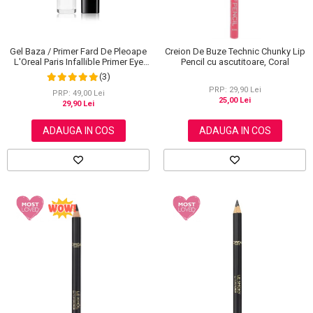
Gel Baza / Primer Fard De Pleoape
Creion De Buze Technic Chunky Lip
L'Oreal Paris Infallible Primer Eye
Pencil cu ascutitoare, Coral
Shadow Base 100, 3 ml
(3)
PRP: 29,90 Lei
PRP: 49,00 Lei
25,00 Lei
29,90 Lei
ADAUGA IN COS
ADAUGA IN COS