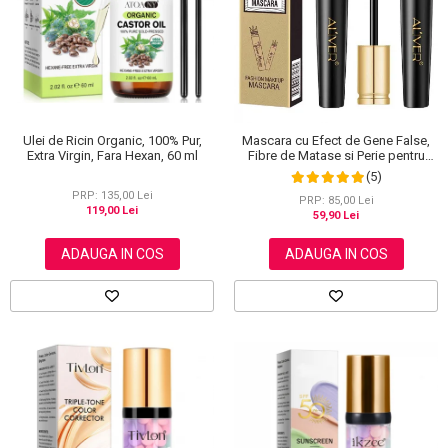
Ulei de Ricin Organic, 100% Pur,
Mascara cu Efect de Gene False,
Extra Virgin, Fara Hexan, 60 ml
Fibre de Matase si Perie pentru
Curbare, Aliver 4D Extra Volume,
(5)
Waterproof, Negru,10 g
PRP: 135,00 Lei
PRP: 85,00 Lei
119,00 Lei
59,90 Lei
ADAUGA IN COS
ADAUGA IN COS