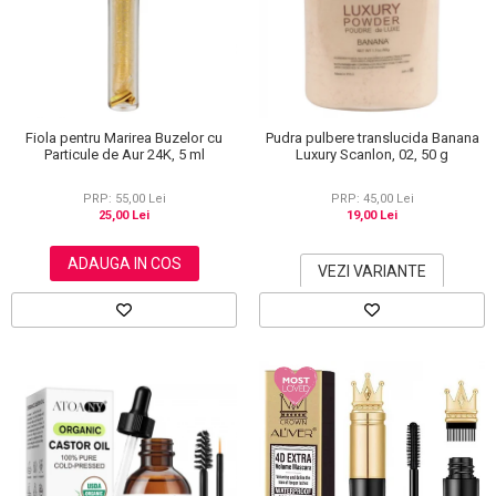
Scrub / Balsam de buze
Netestate pe Animale
Fiola pentru Marirea Buzelor cu
Pudra pulbere translucida Banana
Particule de Aur 24K, 5 ml
Luxury Scanlon, 02, 50 g
PRP: 55,00 Lei
PRP: 45,00 Lei
25,00 Lei
19,00 Lei
ADAUGA IN COS
VEZI VARIANTE