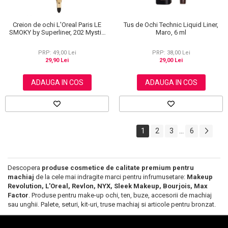
Creion de ochi L'Oreal Paris LE
Tus de Ochi Technic Liquid Liner,
SMOKY by Superliner, 202 Mystic
Maro, 6 ml
Grey
PRP: 49,00 Lei
PRP: 38,00 Lei
29,90 Lei
29,00 Lei
ADAUGA IN COS
ADAUGA IN COS
1
2
3
6
...
Descopera
produse cosmetice de calitate premium pentru
machiaj
de la cele mai indragite marci pentru infrumusetare:
Makeup
Revolution, L'Oreal, Revlon, NYX, Sleek Makeup, Bourjois, Max
Factor
. Produse pentru make-up ochi, ten, buze, accesorii de machiaj
sau unghii. Palete, seturi, kit-uri, truse machiaj si articole pentru bronzat.