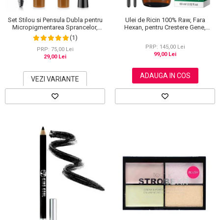
Set Stilou si Pensula Dubla pentru
Ulei de Ricin 100% Raw, Fara
Micropigmentarea Sprancelor,
Hexan, pentru Crestere Gene,
Efect Natural de Microblading,
Sprancene si Par, NOVA KISS® 60
(1)
Aspect de Sprancene Pline
ml
PRP: 145,00 Lei
PRP: 75,00 Lei
99,00 Lei
29,00 Lei
ADAUGA IN COS
VEZI VARIANTE