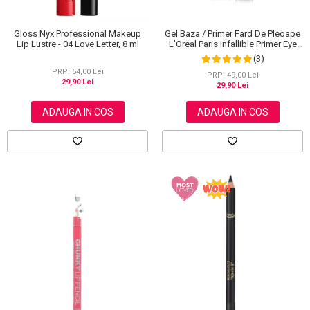
Gloss Nyx Professional Makeup
Gel Baza / Primer Fard De Pleoape
Lip Lustre - 04 Love Letter, 8 ml
L'Oreal Paris Infallible Primer Eye
Shadow Base 100, 3 ml
(3)
PRP: 54,00 Lei
PRP: 49,00 Lei
29,90 Lei
29,90 Lei
ADAUGA IN COS
ADAUGA IN COS