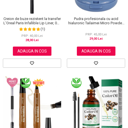
Creion de buze rezistent la transfer
Pudra profesionala cu acid
L'Oreal Paris Infallible Lip Liner, 001
hialuronic Tailaimei Micro Powder,
Highlight On Point
102
(1)
PRP: 45,00 Lei
PRP: 40,00 Lei
29,00 Lei
28,00 Lei
ADAUGA IN COS
ADAUGA IN COS