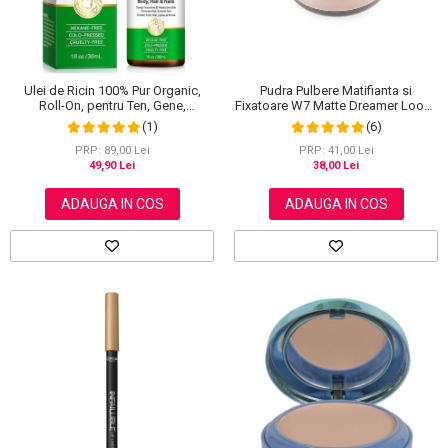
Ulei de Ricin 100% Pur Organic,
Pudra Pulbere Matifianta si
Roll-On, pentru Ten, Gene,
Fixatoare W7 Matte Dreamer Loose
Sprancene, Unghii, 30 ml
Powder - Classy Cameo, 20g
(1)
(6)
PRP: 89,00 Lei
PRP: 41,00 Lei
49,90 Lei
38,00 Lei
ADAUGA IN COS
ADAUGA IN COS