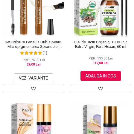
Set Stilou si Pensula Dubla pentru
Ulei de Ricin Organic, 100% Pur,
Micropigmentarea Sprancelor,
Extra Virgin, Fara Hexan, 60 ml
Efect Natural de Microblading,
(1)
Aspect de Sprancene Pline
PRP: 135,00 Lei
PRP: 75,00 Lei
119,00 Lei
29,00 Lei
ADAUGA IN COS
VEZI VARIANTE