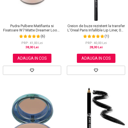
Pudra Pulbere Matifianta si
Creion de buze rezistent la transfer
Fixatoare W7 Matte Dreamer Loose
L'Oreal Paris Infallible Lip Liner, 001
Powder - Classy Cameo, 20g
Highlight On Point
(6)
(1)
PRP: 41,00 Lei
PRP: 40,00 Lei
38,00 Lei
28,00 Lei
ADAUGA IN COS
ADAUGA IN COS