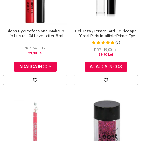
Gloss Nyx Professional Makeup
Gel Baza / Primer Fard De Pleoape
Lip Lustre - 04 Love Letter, 8 ml
L'Oreal Paris Infallible Primer Eye
Shadow Base 100, 3 ml
(3)
PRP: 54,00 Lei
PRP: 49,00 Lei
29,90 Lei
29,90 Lei
ADAUGA IN COS
ADAUGA IN COS