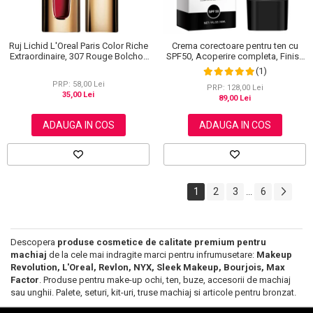
Ruj Lichid L'Oreal Paris Color Riche
Crema corectoare pentru ten cu
Extraordinaire, 307 Rouge Bolchoi,
SPF50, Acoperire completa, Finish
6 ml
mat, Rezistenta, Anti Roseata, CC
(1)
Cream Sefudun, 30 ml
PRP: 58,00 Lei
PRP: 128,00 Lei
35,00 Lei
89,00 Lei
ADAUGA IN COS
ADAUGA IN COS
1
2
3
6
...
Descopera
produse cosmetice de calitate premium pentru
machiaj
de la cele mai indragite marci pentru infrumusetare:
Makeup
Revolution, L'Oreal, Revlon, NYX, Sleek Makeup, Bourjois, Max
Factor
. Produse pentru make-up ochi, ten, buze, accesorii de machiaj
sau unghii. Palete, seturi, kit-uri, truse machiaj si articole pentru bronzat.