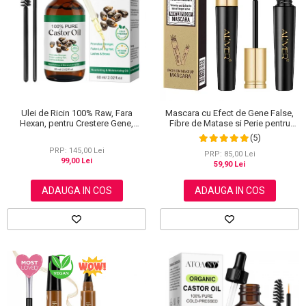
Scrub / Balsam de buze
Netestate pe Animale
Ulei de Ricin 100% Raw, Fara
Mascara cu Efect de Gene False,
Hexan, pentru Crestere Gene,
Fibre de Matase si Perie pentru
Sprancene si Par, NOVA KISS® 60
Curbare, Aliver 4D Extra Volume,
(5)
ml
Waterproof, Negru,10 g
PRP: 145,00 Lei
PRP: 85,00 Lei
99,00 Lei
59,90 Lei
ADAUGA IN COS
ADAUGA IN COS