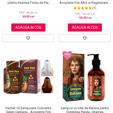
Acoperire Fire Albe si Regenerare 3
pentru Intarirea Firului de Par,
in 1, #3 Chestnut Brown, 500 ml
Crestere si Regenerare, Aliver, 91 g
(1)
PRP: 89,00 Lei
PRP: 165,00 Lei
69,00 Lei
125,00 Lei
ADAUGA IN COS
ADAUGA IN COS
Sampon cu Ulei de Batana pentru
Pachet 10 Șampoane Colorante
Cresterea Parului, Intarirea
Șaten Castaniu - Acoperire Fire