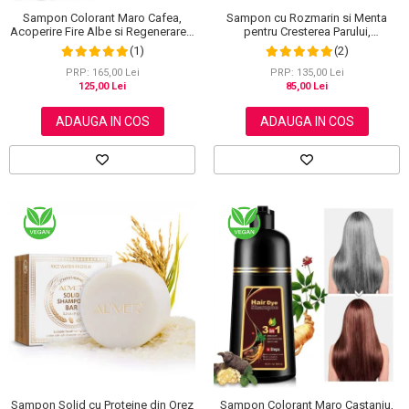
Sampon Colorant Maro Cafea,
Sampon cu Rozmarin si Menta
Acoperire Fire Albe si Regenerare 3
pentru Cresterea Parului,
in 1, #4 Coffee, 500 ml
NIFEISHI®, 300 ml
(1)
(2)
PRP: 165,00 Lei
PRP: 135,00 Lei
125,00 Lei
85,00 Lei
ADAUGA IN COS
ADAUGA IN COS
Sampon Colorant Maro Castaniu,
Sampon Solid cu Proteine din Orez