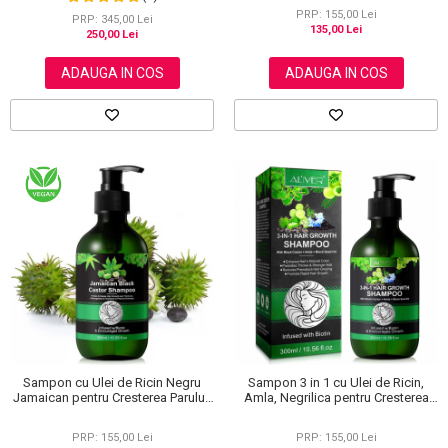
NOVA KISS®, 2 x 300 ml
Biotina, Rozmarin, Argan NOVA
PRP: 155,00 Lei
KISS®, 300 ml
PRP: 345,00 Lei
135,00 Lei
250,00 Lei
ADAUGA IN COS
ADAUGA IN COS
Sampon cu Ulei de Ricin Negru
Sampon 3 in 1 cu Ulei de Ricin,
Jamaican pentru Cresterea Parului,
Amla, Negrilica pentru Cresterea
Ingroasarea si Intarirea Firului de
Parului, 300 ml
Par, Infuzat cu Biotina, 300 ml
PRP: 155,00 Lei
PRP: 155,00 Lei