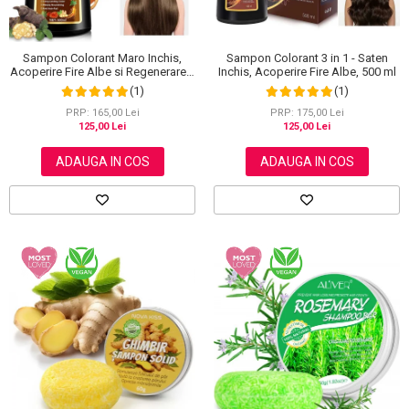
Sampon Colorant Maro Inchis,
Sampon Colorant 3 in 1 - Saten
Acoperire Fire Albe si Regenerare 3
Inchis, Acoperire Fire Albe, 500 ml
in 1, #5 Dark Coffee, 500 ml
(1)
(1)
PRP: 165,00 Lei
PRP: 175,00 Lei
125,00 Lei
125,00 Lei
ADAUGA IN COS
ADAUGA IN COS