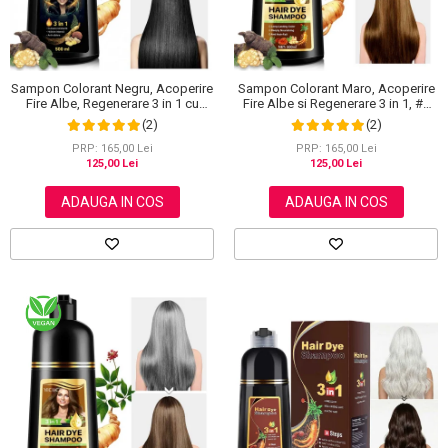
Scrub / Balsam de buze
Netestate pe Animale
Sampon Colorant Negru, Acoperire
Sampon Colorant Maro, Acoperire
Fire Albe, Regenerare 3 in 1 cu
Fire Albe si Regenerare 3 in 1, #2
Ghimbir, 500 ml
Brown, 500 ml
(2)
(2)
PRP: 165,00 Lei
PRP: 165,00 Lei
125,00 Lei
125,00 Lei
ADAUGA IN COS
ADAUGA IN COS