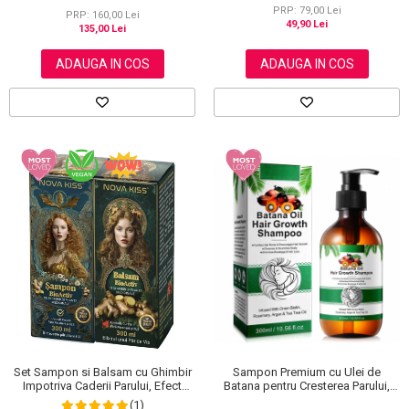
Revitalizeaza in Profunzime,
PRP: 79,00 Lei
Premium, NOVA KISS®, 300 ml
PRP: 160,00 Lei
49,90 Lei
135,00 Lei
ADAUGA IN COS
ADAUGA IN COS
Set Sampon si Balsam cu Ghimbir
Sampon Premium cu Ulei de
Impotriva Caderii Parului, Efect
Batana pentru Cresterea Parului,
Regenerator, Formula Premium,
Stimulare si Fortifiere, Infuzat cu
(1)