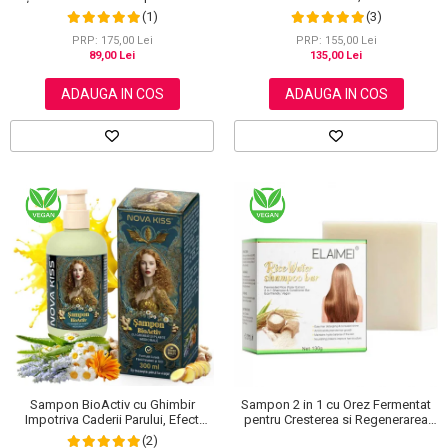
Radacinilor Firului de Par, Infuzat cu
Albe, 10x30ml
(3)
(1)
Biotina, Rozmarin, NOVA KISS®,
300 ml
PRP: 155,00 Lei
PRP: 175,00 Lei
135,00 Lei
89,00 Lei
ADAUGA IN COS
ADAUGA IN COS
Sampon BioActiv cu Ghimbir
Sampon 2 in 1 cu Orez Fermentat
Impotriva Caderii Parului, Efect
pentru Cresterea si Regenerarea
Regenerator si Densificator,
Parului Deteriorat, 130 g
(2)