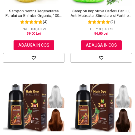
Sampon pentru Regenerarea
Sampon Impotriva Caderii Parului,
Parului cu Ghimbir Organic, 100%
Anti Matreata, Stimulare si Fortifiere
Natural, 60 g
cu Rozmarin Organic, 100% Natural,
(4)
(2)
Aliver 60 g
PRP: 100,00 Lei
PRP: 89,00 Lei
59,00 Lei
56,80 Lei
ADAUGA IN COS
ADAUGA IN COS