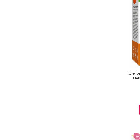
Sampoane Colorante
Sampon
Anti-Cadere
Anti-Matreata
Par Cret
Par Gras
Ulei 
Par Normal
Nat
Par Uscat / Deteriorat
Anti
Par Vopsit
Balsam si Masca
Indreptare
Par Vopsit
Regenerare
Stralucire
Volum