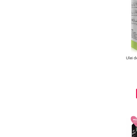
Lotiune Tonica
Hidratare
Contur de Ochi
Creme de Noapte
Creme de Zi
Serum / Elixir
Antirid
Contur de Ochi
Ulei d
Creme de Noapte
Creme de Zi
Plasturi Antirid
Serum / Elixir
Imperfectiuni
Iritatii
Matifiant si Purifiant
Matifiere
Spray Fixare Machiaj
Roseata