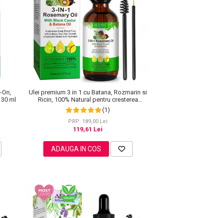
Ulei premium 3 in 1 cu Batana, Rozmarin si
l-On,
Ricin, 100% Natural pentru cresterea
 30 ml
parului, tratarea scalpului si pielii, Aliver 60
(1)
ml
PRP: 189,00 Lei
119,61 Lei
ADAUGA IN COS