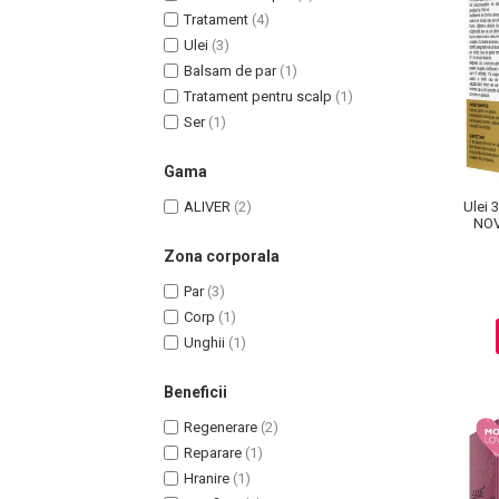
Tratament
(4)
Ulei
(3)
Balsam de par
(1)
Tratament pentru scalp
(1)
Uleiuri pentru Par
Ser
(1)
Uleiuri pentru Corp
Gama
Uleiuri Unghii / Cuticule
ALIVER
(2)
Ulei 
Uleiuri pentru Ten
NOV
Uleiuri Esentiale
Ter
Zona corporala
Paru
INGRIJIRE TEN
Par
(3)
Corp
(1)
Unghii
(1)
Beneficii
Regenerare
(2)
Reparare
(1)
Hranire
(1)