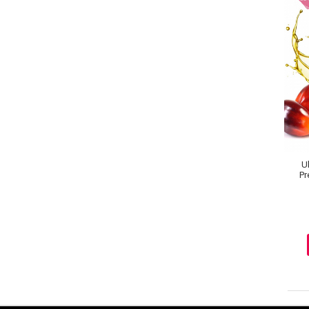
U
Pr
I
Baie si Relaxare
Sapunuri
Saruri si Perle
Uleiuri
Creme si Lotiuni