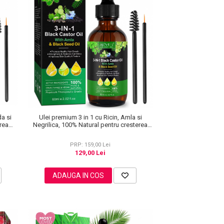
da si
Ulei premium 3 in 1 cu Ricin, Amla si
rea
Negrilica, 100% Natural pentru cresterea
iver 60
parului, tratarea scalpului si pielii, Aliver 60
ml
PRP: 159,00 Lei
129,00 Lei
ADAUGA IN COS