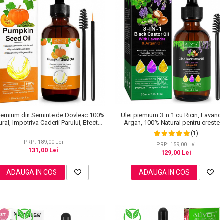
premium din Seminte de Dovleac 100%
Ulei premium 3 in 1 cu Ricin, Lavan
ural, Impotriva Caderii Parului, Efect
Argan, 100% Natural pentru creste
oxidant, Regenerator, Anti-rid, Aliver
parului, tratarea scalpului si pielii, Al
(1)
120 ml
ml
PRP: 189,00 Lei
PRP: 159,00 Lei
131,00 Lei
129,00 Lei
ADAUGA IN COS
ADAUGA IN COS