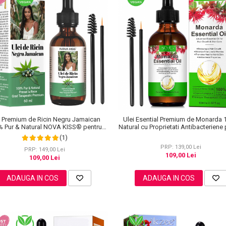
i Premium de Ricin Negru Jamaican
Ulei Esential Premium de Monarda
% Pur & Natural NOVA KISS® pentru
Natural cu Proprietati Antibacteriene
rea parului, ingrijirea scalpului, pielii,
Cresterea Parului si Ingrijriea Tenului,
(1)
genelor si sprancenelor, 60 ml
60 ml
PRP: 139,00 Lei
PRP: 149,00 Lei
109,00 Lei
109,00 Lei
ADAUGA IN COS
ADAUGA IN COS