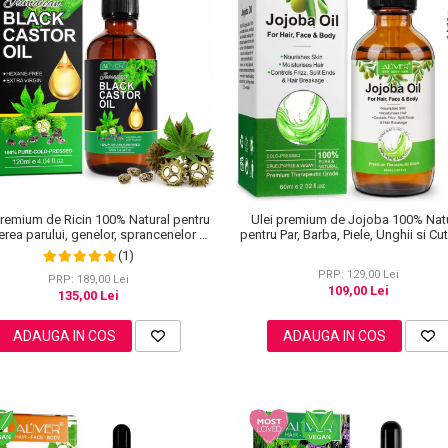
premium de Ricin 100% Natural pentru
Ulei premium de Jojoba 100% Nat
erea parului, genelor, sprancenelor si
pentru Par, Barba, Piele, Unghii si Cut
unghiilor, Aliver 120 ml
Efect Hidratant si Reparator, Aliver 
(1)
PRP: 129,00 Lei
PRP: 189,00 Lei
109,00 Lei
135,00 Lei
ADAUGA IN COS
ADAUGA IN COS