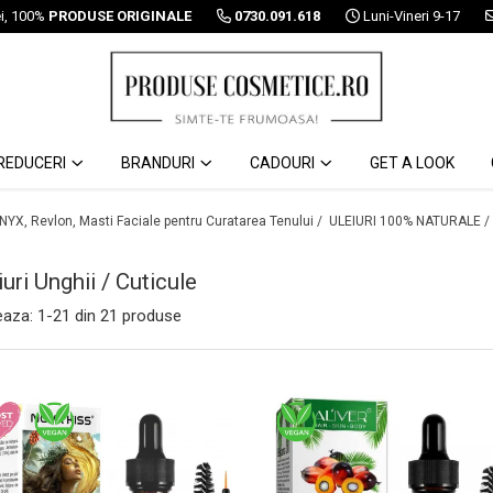
ei, 100%
PRODUSE ORIGINALE
0730.091.618
Luni-Vineri 9-17
REDUCERI
BRANDURI
CADOURI
GET A LOOK
 NYX, Revlon, Masti Faciale pentru Curatarea Tenului /
ULEIURI 100% NATURALE /
iuri Unghii / Cuticule
eaza:
1-
21
din
21
produse