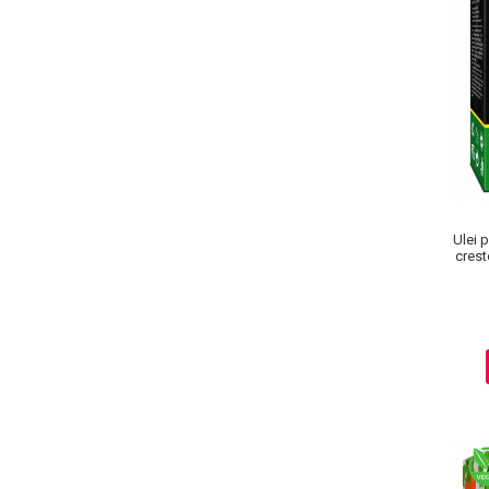
Pete
Ingrijire Gene
PAR
Ulei 
crest