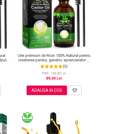
ural
Ulei premium de Ricin 100% Natural pentru
lpului,
cresterea parului, genelor, sprancenelor si
nelor,
unghiilor, Aliver 60 ml
(3)
PRP: 149,00 Lei
89,00 Lei
ADAUGA IN COS