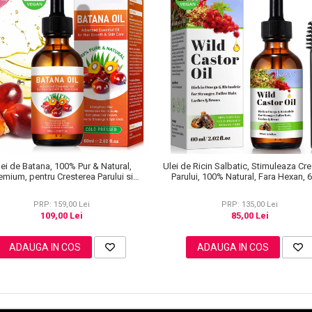
lei de Batana, 100% Pur & Natural,
Ulei de Ricin Salbatic, Stimuleaza Cr
emium, pentru Cresterea Parului si
Parului, 100% Natural, Fara Hexan, 
ngrijirea Pielii, NOVA KISS® 60 ml
PRP: 159,00 Lei
PRP: 135,00 Lei
109,00 Lei
85,00 Lei
ADAUGA IN COS
ADAUGA IN COS