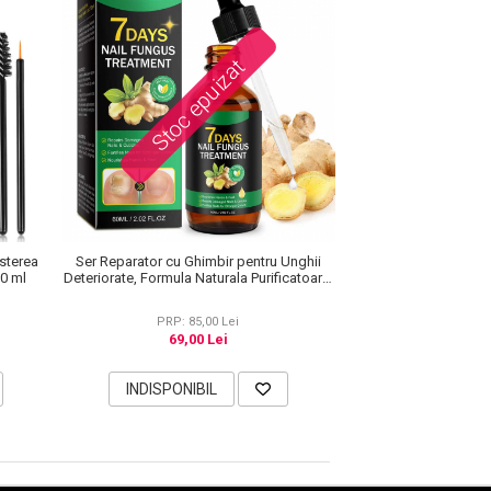
Stoc epuizat
esterea
Ser Reparator cu Ghimbir pentru Unghii
60 ml
Deteriorate, Formula Naturala Purificatoare,
60 ml
PRP: 85,00 Lei
69,00 Lei
INDISPONIBIL