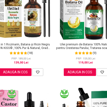
3 in 1 Rozmarin, Batana și Ricin Negru
Ulei premium de Batana 100% Nat
A KISS® ,100% Pur & Natural, Grad
pentru Cresterea Parului, Tratarea sca
apeutic Premium, pentru Cresterea
Ingrijirea Tenului, Genelor si Sprance
(18)
(9)
lui, Tratarea Scalpului si Pielii, 60 ml
Aliver 60 ml
PRP: 189,00 Lei
PRP: 159,00 Lei
139,00 Lei
119,00 Lei
ADAUGA IN COS
ADAUGA IN COS