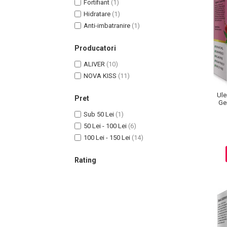
Fortifiant
(1)
Hidratare
(1)
Anti-imbatranire
(1)
Producatori
ALIVER
(10)
NOVA KISS
(11)
Ule
Pret
Gen
Sub 50 Lei
(1)
Masaj Facial si Drenaj Limfatic
50 Lei - 100 Lei
(6)
Exfolianti si Masti
100 Lei - 150 Lei
(14)
Gomaj si Exfoliere
Rating
Masti
Plasturi ochi / nas / frunte
Produse Curatare Ten
Demachiant si Apa Micelara
Gel de Curatare