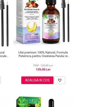
ural
Ulei premium 100% Natural, Formula
icule,
Puternica pentru Cresterea Parului si
60 ml
Tratarea Scalpului cu 11 Uleiuri, Aliver 60 ml
PRP: 159,00 Lei
129,00 Lei
ADAUGA IN COS