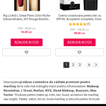
Ruj Lichid L'Oreal Paris Color Riche
Crema corectoare pentru ten cu
Extraordinaire, 307 Rouge Bolchoi,
SPF50, Acoperire completa, Finish
6 ml
mat, Rezistenta, Anti Roseata, CC
(1)
Cream Sefudun, 30 ml
PRP: 58,00 Lei
PRP: 128,00 Lei
35,00 Lei
89,00 Lei
ADAUGA IN COS
ADAUGA IN COS
1
2
3
6
...
Descopera
produse cosmetice de calitate premium pentru
machiaj
de la cele mai indragite marci pentru infrumusetare:
Makeup
Revolution, L'Oreal, Revlon, NYX, Sleek Makeup, Bourjois, Max
Factor
. Produse pentru make-up ochi, ten, buze, accesorii de machiaj
sau unghii. Palete, seturi, kit-uri, truse machiaj si articole pentru bronzat.