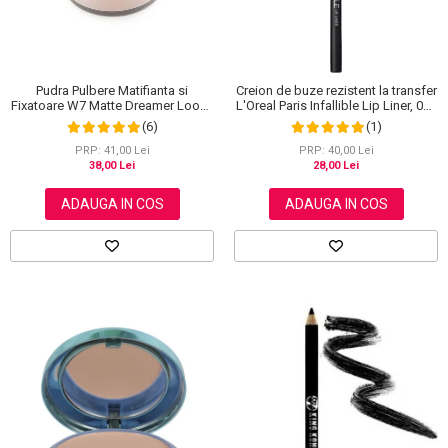
Pudra Pulbere Matifianta si
Creion de buze rezistent la transfer
Fixatoare W7 Matte Dreamer Loose
L'Oreal Paris Infallible Lip Liner, 001
Powder - Classy Cameo, 20g
Highlight On Point
(6)
(1)
PRP: 41,00 Lei
PRP: 40,00 Lei
38,00 Lei
28,00 Lei
ADAUGA IN COS
ADAUGA IN COS