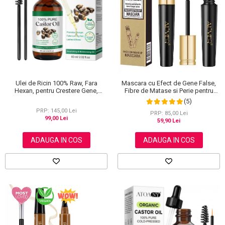
Scrub / Balsam de buze
Netestate pe Animale
Ulei de Ricin 100% Raw, Fara
Mascara cu Efect de Gene False,
Hexan, pentru Crestere Gene,
Fibre de Matase si Perie pentru
Sprancene si Par, NOVA KISS® 60
Curbare, Aliver 4D Extra Volume,
(5)
ml
Waterproof, Negru,10 g
PRP: 145,00 Lei
PRP: 85,00 Lei
99,00 Lei
59,90 Lei
ADAUGA IN COS
ADAUGA IN COS