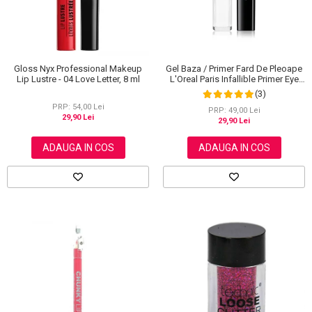
Gloss Nyx Professional Makeup
Gel Baza / Primer Fard De Pleoape
Lip Lustre - 04 Love Letter, 8 ml
L'Oreal Paris Infallible Primer Eye
Shadow Base 100, 3 ml
(3)
PRP: 54,00 Lei
PRP: 49,00 Lei
29,90 Lei
29,90 Lei
ADAUGA IN COS
ADAUGA IN COS