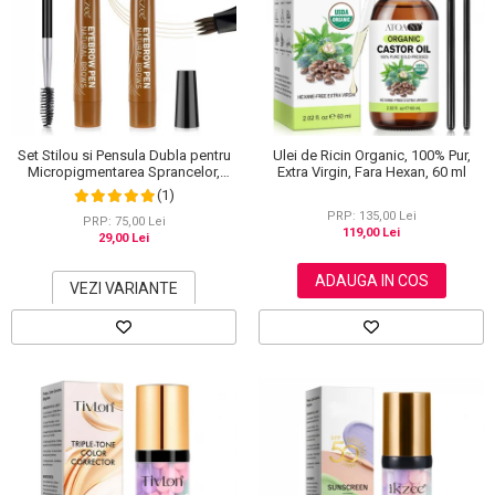
Set Stilou si Pensula Dubla pentru
Ulei de Ricin Organic, 100% Pur,
Micropigmentarea Sprancelor,
Extra Virgin, Fara Hexan, 60 ml
Efect Natural de Microblading,
(1)
Aspect de Sprancene Pline
PRP: 135,00 Lei
PRP: 75,00 Lei
119,00 Lei
29,00 Lei
ADAUGA IN COS
VEZI VARIANTE