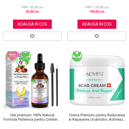
și Călcăie Fine
Firului de Par, Tratarea scalpului,
Anti matreata, Aliver 60 ml
PRP: 35,00 Lei
PRP: 129,00 Lei
25,00 Lei
109,00 Lei
ADAUGA IN COS
ADAUGA IN COS
Ulei premium 100% Natural,
Crema Premium pentru Reducerea
Formula Puternica pentru Cresterea
si Repararea cicatricilor, Activeaza
Parului si Tratarea Scalpului cu 11
regenerarea celulara, Aliver, 50 ml
Uleiuri, Aliver 60 ml