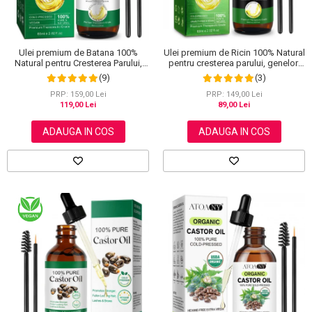
Ulei premium de Batana 100%
Ulei premium de Ricin 100% Natural
Natural pentru Cresterea Parului,
pentru cresterea parului, genelor,
Tratarea scalpului, Ingrijirea Tenului,
sprancenelor si unghiilor, Aliver 60
(9)
(3)
Genelor si Sprancenelor, Aliver 60
ml
ml
PRP: 159,00 Lei
PRP: 149,00 Lei
119,00 Lei
89,00 Lei
ADAUGA IN COS
ADAUGA IN COS