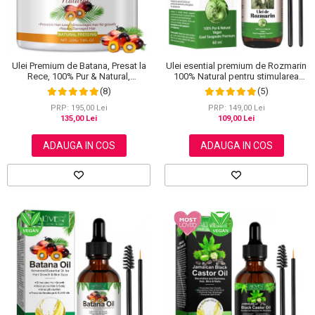
Scrub / Balsam de buze
Netestate pe Animale
Ulei Premium de Batana, Presat la
Ulei esential premium de Rozmarin
Rece, 100% Pur & Natural,
100% Natural pentru stimularea
Stopeaza Caderea Parului, Efect
cresterii parului, genelor,
(8)
(5)
Puternic Regenerator, 220 g
sprancenelor sau unghiilor, NOVA
KISS® 60 ml
PRP: 195,00 Lei
PRP: 149,00 Lei
135,00 Lei
109,00 Lei
ADAUGA IN COS
ADAUGA IN COS