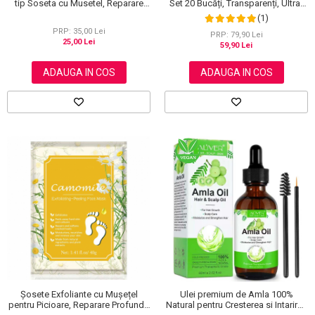
tip Soseta cu Musetel, Reparare
Set 20 Bucăți, Transparenți, Ultra-
Profunda
subțiri, Formulă Premium
(1)
PRP: 35,00 Lei
PRP: 79,90 Lei
25,00 Lei
59,90 Lei
ADAUGA IN COS
ADAUGA IN COS
Șosete Exfoliante cu Mușețel
Ulei premium de Amla 100%
pentru Picioare, Reparare Profundă
Natural pentru Cresterea si Intarirea