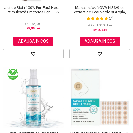
Masca stick NOVA KISS® cu
Ulei de Ricin 100% Pur, Fară Hexan,
extract de Ceai Verde și Argila,
stimulează Creșterea Părului &
impotriva Acneei, Excesului de
Genelor, 60 ml
(7)
Sebum, Anti Puncte Negre, 40 g
PRP: 135,00 Lei
PRP: 100,00 Lei
99,00 Lei
49,90 Lei
ADAUGA IN COS
ADAUGA IN COS