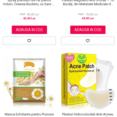
Spray premium de Par pentru
Plasturi Magnetici Anti Sforăit – 70
Volum, Crearea Buclelor, cu Sare de
Bucăți, din Materiale Medicale de
la Marea Moarta, Unisex, Elaimei,
Calitate 100%
150 ml
PRP: 85,00 Lei
PRP: 70,00 Lei
65,00 Lei
49,90 Lei
ADAUGA IN COS
ADAUGA IN COS
Masca Exfolianta pentru Picioare
Plasturi Hidrocoloidali Anti-Acnee,