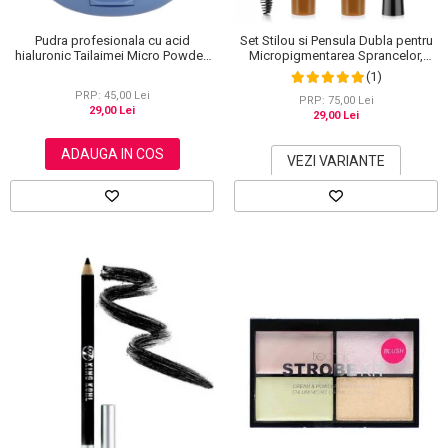
Pudra profesionala cu acid
Set Stilou si Pensula Dubla pentru
hialuronic Tailaimei Micro Powder,
Micropigmentarea Sprancelor,
102
Efect Natural de Microblading,
(1)
Aspect de Sprancene Pline
PRP: 45,00 Lei
PRP: 75,00 Lei
29,00 Lei
29,00 Lei
ADAUGA IN COS
VEZI VARIANTE