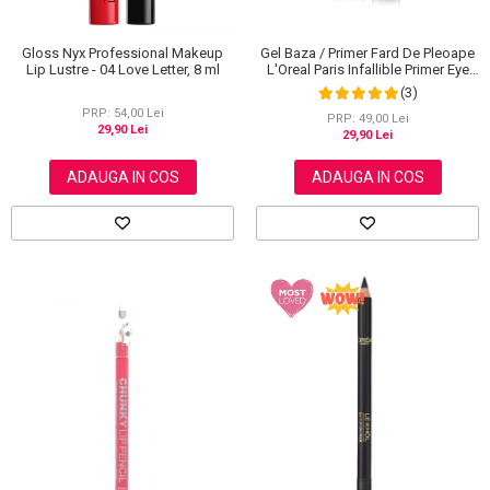
Gloss Nyx Professional Makeup
Gel Baza / Primer Fard De Pleoape
Lip Lustre - 04 Love Letter, 8 ml
L'Oreal Paris Infallible Primer Eye
Shadow Base 100, 3 ml
(3)
PRP: 54,00 Lei
PRP: 49,00 Lei
29,90 Lei
29,90 Lei
ADAUGA IN COS
ADAUGA IN COS