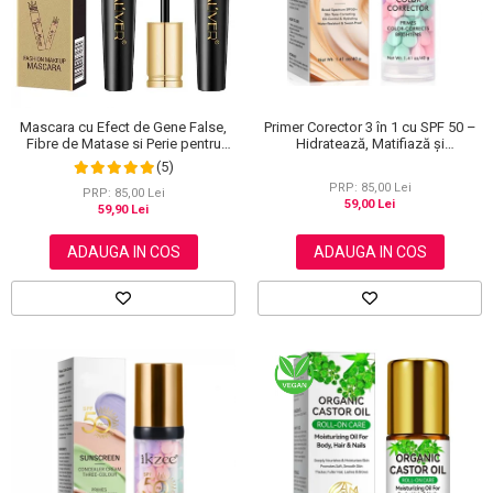
Primer Corector 3 în 1 cu SPF 50 –
Mascara cu Efect de Gene False,
Hidratează, Matifiază și
Fibre de Matase si Perie pentru
Uniformizează Tonul Pielii, 40 g
Curbare, Aliver 4D Extra Volume,
(5)
Waterproof, Negru,10 g
PRP: 85,00 Lei
PRP: 85,00 Lei
59,00 Lei
59,90 Lei
ADAUGA IN COS
ADAUGA IN COS