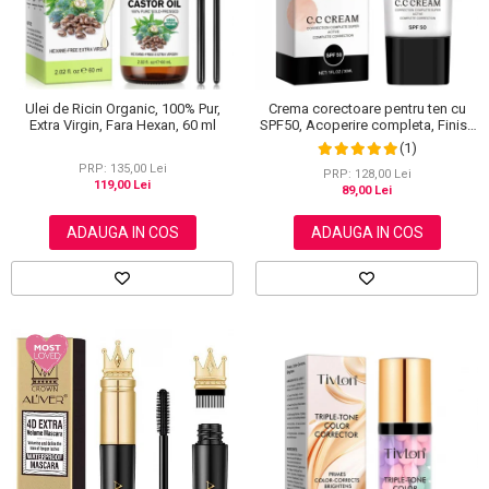
Ulei de Ricin Organic, 100% Pur,
Crema corectoare pentru ten cu
Extra Virgin, Fara Hexan, 60 ml
SPF50, Acoperire completa, Finish
mat, Rezistenta, Anti Roseata, CC
(1)
Cream Sefudun, 30 ml
PRP: 135,00 Lei
PRP: 128,00 Lei
119,00 Lei
89,00 Lei
ADAUGA IN COS
ADAUGA IN COS