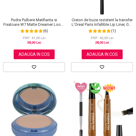
Pudra Pulbere Matifianta si
Creion de buze rezistent la transfer
Fixatoare W7 Matte Dreamer Loose
L'Oreal Paris Infallible Lip Liner, 001
Powder - Classy Cameo, 20g
Highlight On Point
(6)
(1)
PRP: 41,00 Lei
PRP: 40,00 Lei
38,00 Lei
28,00 Lei
ADAUGA IN COS
ADAUGA IN COS