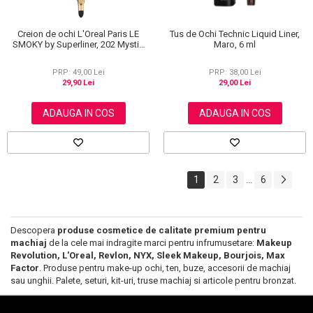
Creion de ochi L'Oreal Paris LE
Tus de Ochi Technic Liquid Liner,
SMOKY by Superliner, 202 Mystic
Maro, 6 ml
Grey
PRP: 49,00 Lei
PRP: 38,00 Lei
29,90 Lei
29,00 Lei
ADAUGA IN COS
ADAUGA IN COS
1
2
3
6
...
Descopera
produse cosmetice de calitate premium pentru
machiaj
de la cele mai indragite marci pentru infrumusetare:
Makeup
Revolution, L'Oreal, Revlon, NYX, Sleek Makeup, Bourjois, Max
Factor
. Produse pentru make-up ochi, ten, buze, accesorii de machiaj
sau unghii. Palete, seturi, kit-uri, truse machiaj si articole pentru bronzat.