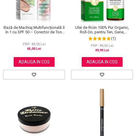
Bază de Machiaj Multifuncțională 3
Ulei de Ricin 100% Pur Organic,
în 1 cu SPF 50 – Corector de Ton,
Roll-On, pentru Ten, Gene,
Hidratant și Matifiant
Sprancene, Unghii, 30 ml
(1)
PRP: 89,00 Lei
PRP: 89,00 Lei
65,00 Lei
49,90 Lei
ADAUGA IN COS
ADAUGA IN COS