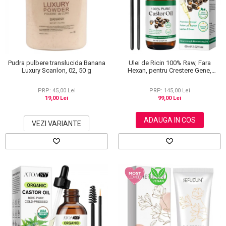
Scrub / Balsam de buze
Netestate pe Animale
Pudra pulbere translucida Banana
Ulei de Ricin 100% Raw, Fara
Luxury Scanlon, 02, 50 g
Hexan, pentru Crestere Gene,
Sprancene si Par, NOVA KISS® 60
ml
PRP: 45,00 Lei
PRP: 145,00 Lei
19,00 Lei
99,00 Lei
ADAUGA IN COS
VEZI VARIANTE