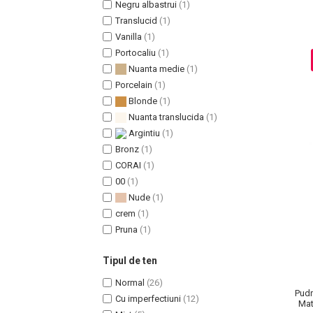
Negru albastrui
(1)
Translucid
(1)
Vanilla
(1)
Portocaliu
(1)
Sampoane Colorante
Nuanta medie
(1)
Sampon
Porcelain
(1)
Anti-Cadere
Blonde
(1)
Anti-Matreata
Nuanta translucida
(1)
Par Cret
Argintiu
(1)
Par Gras
Bronz
(1)
CORAI
(1)
Par Normal
00
(1)
Par Uscat / Deteriorat
Nude
(1)
Par Vopsit
crem
(1)
Balsam si Masca
Pruna
(1)
Indreptare
Par Vopsit
Tipul de ten
Regenerare
Normal
(26)
Pudr
Stralucire
Cu imperfectiuni
(12)
Mat
Volum