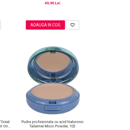
49,90 Lei
ADAUGA IN COS
'Oreal
Pudra profesionala cu acid hialuronic
ght On
Tailaimei Micro Powder, 102