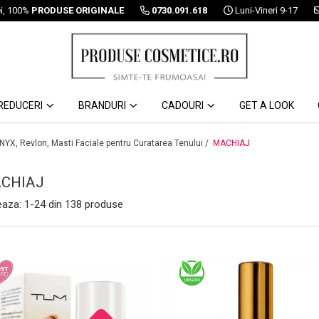
ei, 100%
PRODUSE ORIGINALE
0730.091.618
Luni-Vineri 9-17
REDUCERI
BRANDURI
CADOURI
GET A LOOK
 NYX, Revlon, Masti Faciale pentru Curatarea Tenului /
MACHIAJ
CHIAJ
eaza:
1-
24
din
138
produse