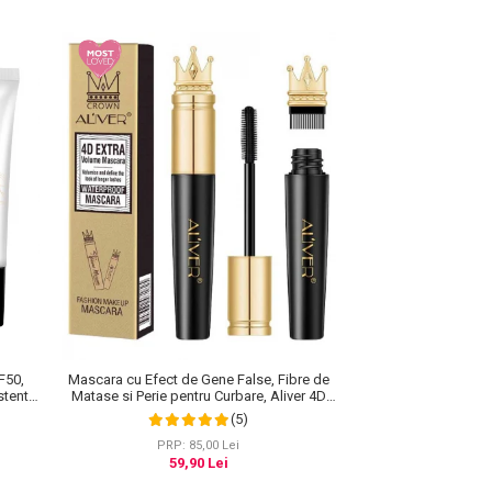
F50,
Mascara cu Efect de Gene False, Fibre de
stenta,
Matase si Perie pentru Curbare, Aliver 4D
0 ml
Extra Volume, Waterproof, Negru,10 g
(5)
PRP: 85,00 Lei
59,90 Lei