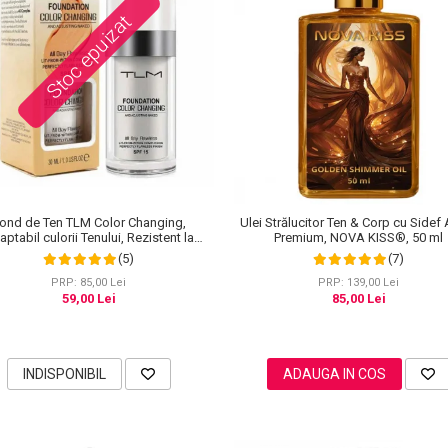
Stoc epuizat
ond de Ten TLM Color Changing,
Ulei Strălucitor Ten & Corp cu Sidef 
ptabil culorii Tenului, Rezistent la
Premium, NOVA KISS®, 50 ml
Transfer 16H, SPF 15, 30 ml
(5)
(7)
PRP: 85,00 Lei
PRP: 139,00 Lei
59,00 Lei
85,00 Lei
INDISPONIBIL
ADAUGA IN COS