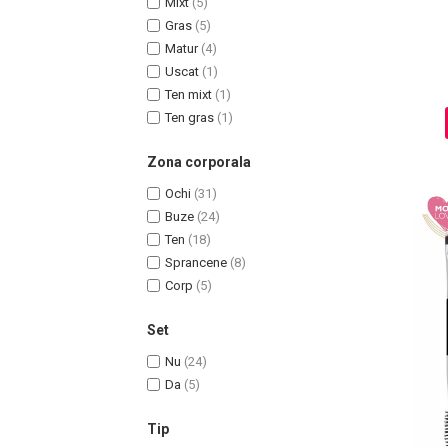
Mixt
(5)
Ingrijire par
Gras
(5)
Matur
(4)
Fiole
Uscat
(1)
Serum-Elixir
Ten mixt
(1)
Uleiuri
Ten gras
(1)
Vopsea de Par
Nuantatoare
Zona corporala
Vopsele
Ochi
(31)
Styling
Buze
(24)
Fixativ
Ten
(18)
Gel si Ceara
Sprancene
(8)
Spuma
Corp
(5)
Perii de Par si Piepteni
Set
INGRIJIRE CORP
Nu
(24)
Da
(5)
Tip