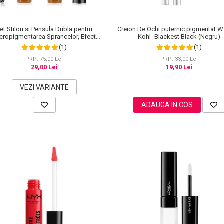
et Stilou si Pensula Dubla pentru
Creion De Ochi puternic pigmentat W
cropigmentarea Sprancelor, Efect
Kohl- Blackest Black (Negru)
tural de Microblading, Aspect de
(1)
(1)
Sprancene Pline
PRP: 75,00 Lei
PRP: 33,00 Lei
29,00 Lei
19,90 Lei
VEZI VARIANTE
ADAUGA IN COS