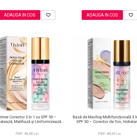
ADAUGA IN COS
ADAUGA IN COS
rimer Corector 3 în 1 cu SPF 50 –
Bază de Machiaj Multifuncțională 3 î
ratează, Matifiază și Uniformizează
SPF 50 – Corector de Ton, Hidratan
Tonul Pielii, 40 g
Matifiant
PRP: 85,00 Lei
PRP: 89,00 Lei