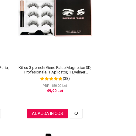
Kit cu 3 perechi Gene False Magnetice 3D,
Auriu,
Profesionale, 1 Aplicator, 1 Eyeliner
Magnetic Negru intens, Waterproof, 3
(38)
Modele
PRP: 150,00 Lei
49,90 Lei
ADAUGA IN COS