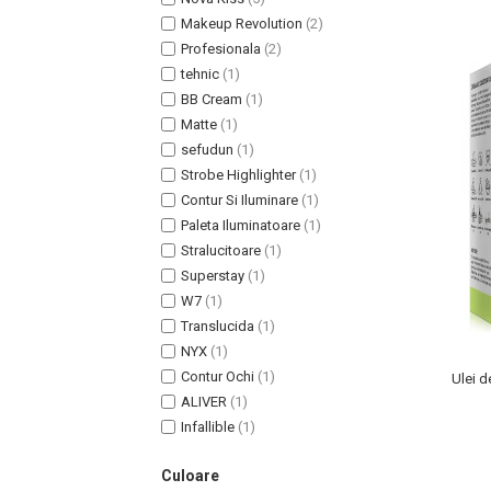
Lotiune Tonica
Makeup Revolution
(2)
Hidratare
Profesionala
(2)
Contur de Ochi
tehnic
(1)
Creme de Noapte
BB Cream
(1)
Creme de Zi
Matte
(1)
Serum / Elixir
sefudun
(1)
Antirid
Strobe Highlighter
(1)
Contur Si Iluminare
(1)
Contur de Ochi
Paleta Iluminatoare
(1)
Creme de Noapte
Stralucitoare
(1)
Creme de Zi
Superstay
(1)
Plasturi Antirid
W7
(1)
Serum / Elixir
Translucida
(1)
Imperfectiuni
NYX
(1)
Iritatii
Contur Ochi
(1)
Ulei d
ALIVER
(1)
Matifiant si Purifiant
Infallible
(1)
Matifiere
Spray Fixare Machiaj
Culoare
Roseata