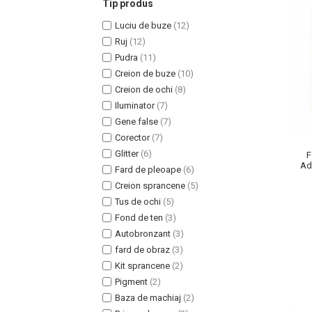
Tip produs
Luciu de buze
(12)
Ruj
(12)
Pudra
(11)
Creion de buze
(10)
Uleiuri pentru Par
Creion de ochi
(8)
Uleiuri pentru Corp
Iluminator
(7)
Uleiuri Unghii / Cuticule
Gene false
(7)
Uleiuri pentru Ten
Corector
(7)
Uleiuri Esentiale
Glitter
(6)
F
Ada
INGRIJIRE TEN
Fard de pleoape
(6)
Creion sprancene
(5)
Tus de ochi
(5)
Fond de ten
(3)
Autobronzant
(3)
fard de obraz
(3)
Kit sprancene
(2)
Pigment
(2)
Baza de machiaj
(2)