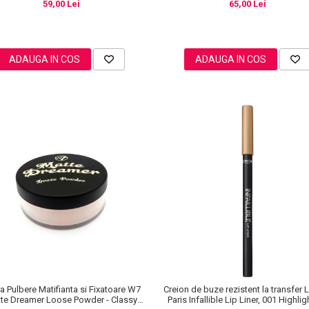
59,00 Lei
65,00 Lei
ADAUGA IN COS
ADAUGA IN COS
a Pulbere Matifianta si Fixatoare W7
Creion de buze rezistent la transfer L
te Dreamer Loose Powder - Classy
Paris Infallible Lip Liner, 001 Highli