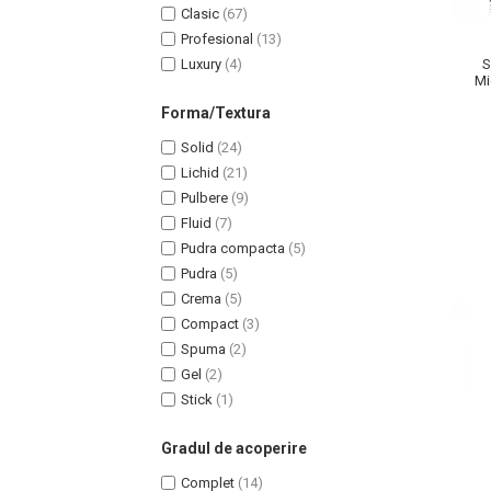
Clasic
(67)
Profesional
(13)
Luxury
(4)
S
Mi
Na
Forma/Textura
Solid
(24)
Lichid
(21)
Pulbere
(9)
Fluid
(7)
Pudra compacta
(5)
Pudra
(5)
Crema
(5)
Compact
(3)
Spuma
(2)
Baie si Relaxare
Gel
(2)
Stick
(1)
Sapunuri
Saruri si Perle
Gradul de acoperire
Uleiuri
Complet
(14)
Creme si Lotiuni