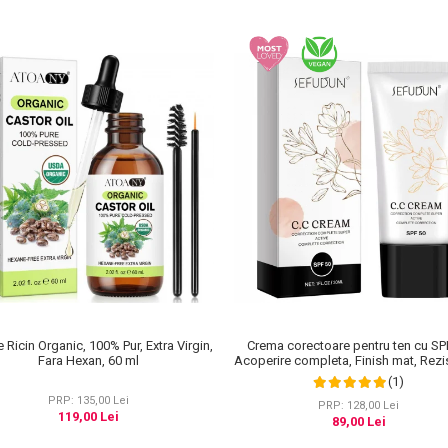
e Ricin Organic, 100% Pur, Extra Virgin,
Crema corectoare pentru ten cu SP
Fara Hexan, 60 ml
Acoperire completa, Finish mat, Rezi
Anti Roseata, CC Cream Sefudun, 3
(1)
PRP: 135,00 Lei
PRP: 128,00 Lei
119,00 Lei
89,00 Lei