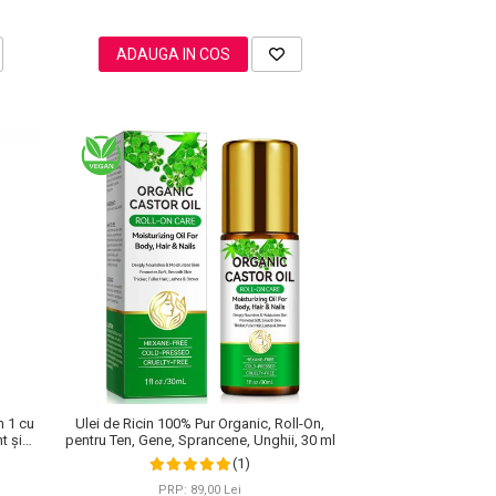
ADAUGA IN COS
n 1 cu
Ulei de Ricin 100% Pur Organic, Roll-On,
t și
pentru Ten, Gene, Sprancene, Unghii, 30 ml
(1)
PRP: 89,00 Lei