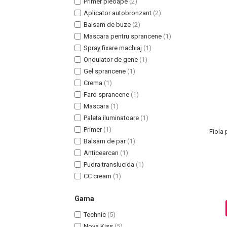
Primer pleoape
(2)
Aplicator autobronzant
(2)
Balsam de buze
(2)
Mascara pentru sprancene
(1)
Spray fixare machiaj
(1)
Ondulator de gene
(1)
Gel sprancene
(1)
Crema
(1)
Fard sprancene
(1)
Mascara
(1)
Paleta iluminatoare
(1)
Masaj Facial si Drenaj Limfatic
Primer
(1)
Fiola 
Exfolianti si Masti
Balsam de par
(1)
Gomaj si Exfoliere
Anticearcan
(1)
Masti
Pudra translucida
(1)
CC cream
(1)
Plasturi ochi / nas / frunte
Produse Curatare Ten
Gama
Demachiant si Apa Micelara
Technic
(5)
Gel de Curatare
Nova Kiss
(5)