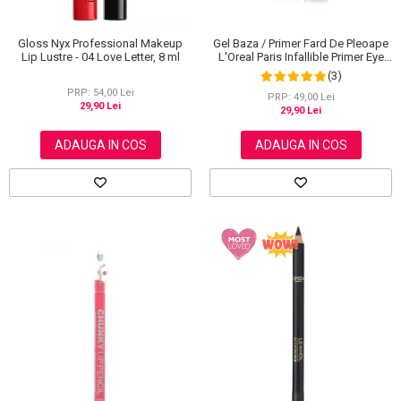
Gloss Nyx Professional Makeup
Gel Baza / Primer Fard De Pleoape
Lip Lustre - 04 Love Letter, 8 ml
L'Oreal Paris Infallible Primer Eye
Shadow Base 100, 3 ml
(3)
PRP: 54,00 Lei
PRP: 49,00 Lei
29,90 Lei
29,90 Lei
ADAUGA IN COS
ADAUGA IN COS