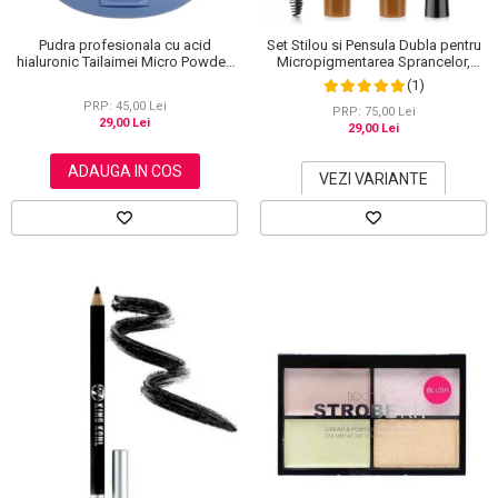
Pudra profesionala cu acid
Set Stilou si Pensula Dubla pentru
hialuronic Tailaimei Micro Powder,
Micropigmentarea Sprancelor,
102
Efect Natural de Microblading,
(1)
Aspect de Sprancene Pline
PRP: 45,00 Lei
PRP: 75,00 Lei
29,00 Lei
29,00 Lei
ADAUGA IN COS
VEZI VARIANTE