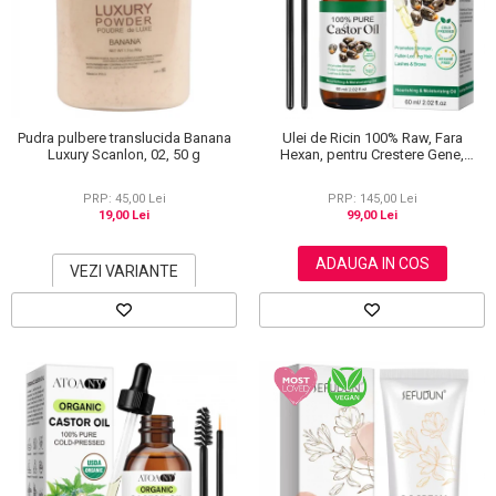
Scrub / Balsam de buze
Netestate pe Animale
Pudra pulbere translucida Banana
Ulei de Ricin 100% Raw, Fara
Luxury Scanlon, 02, 50 g
Hexan, pentru Crestere Gene,
Sprancene si Par, NOVA KISS® 60
ml
PRP: 45,00 Lei
PRP: 145,00 Lei
19,00 Lei
99,00 Lei
ADAUGA IN COS
VEZI VARIANTE