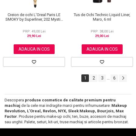
Creion de ochi L'Oreal Paris LE
Tus de Ochi Technic Liquid Liner,
SMOKY by Superliner, 202 Mystic
Maro, 6 ml
Grey
PRP: 49,00 Lei
PRP: 38,00 Lei
29,90 Lei
29,00 Lei
ADAUGA IN COS
ADAUGA IN COS
1
2
3
6
...
Descopera
produse cosmetice de calitate premium pentru
machiaj
de la cele mai indragite marci pentru infrumusetare:
Makeup
Revolution, L'Oreal, Revlon, NYX, Sleek Makeup, Bourjois, Max
Factor
. Produse pentru make-up ochi, ten, buze, accesorii de machiaj
sau unghii. Palete, seturi, kit-uri, truse machiaj si articole pentru bronzat.