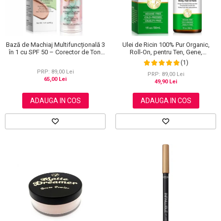
Bază de Machiaj Multifuncțională 3
Ulei de Ricin 100% Pur Organic,
în 1 cu SPF 50 – Corector de Ton,
Roll-On, pentru Ten, Gene,
Hidratant și Matifiant
Sprancene, Unghii, 30 ml
(1)
PRP: 89,00 Lei
PRP: 89,00 Lei
65,00 Lei
49,90 Lei
ADAUGA IN COS
ADAUGA IN COS