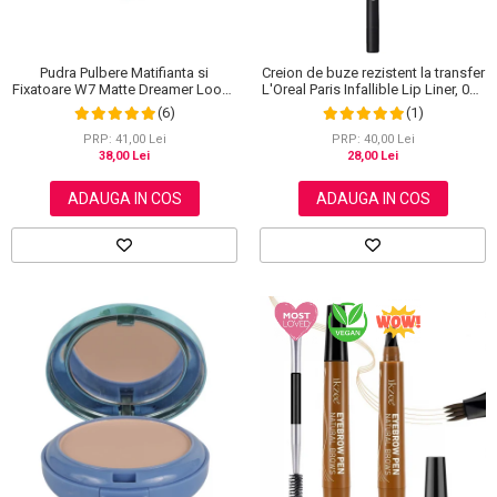
Pudra Pulbere Matifianta si
Creion de buze rezistent la transfer
Fixatoare W7 Matte Dreamer Loose
L'Oreal Paris Infallible Lip Liner, 001
Powder - Classy Cameo, 20g
Highlight On Point
(6)
(1)
PRP: 41,00 Lei
PRP: 40,00 Lei
38,00 Lei
28,00 Lei
ADAUGA IN COS
ADAUGA IN COS