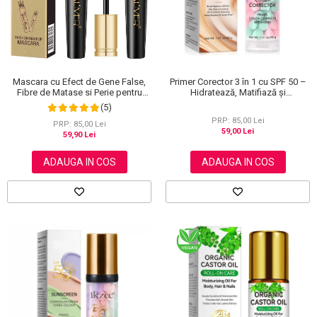
Primer Corector 3 în 1 cu SPF 50 –
Mascara cu Efect de Gene False,
Hidratează, Matifiază și
Fibre de Matase si Perie pentru
Uniformizează Tonul Pielii, 40 g
Curbare, Aliver 4D Extra Volume,
(5)
Waterproof, Negru,10 g
PRP: 85,00 Lei
PRP: 85,00 Lei
59,00 Lei
59,90 Lei
ADAUGA IN COS
ADAUGA IN COS