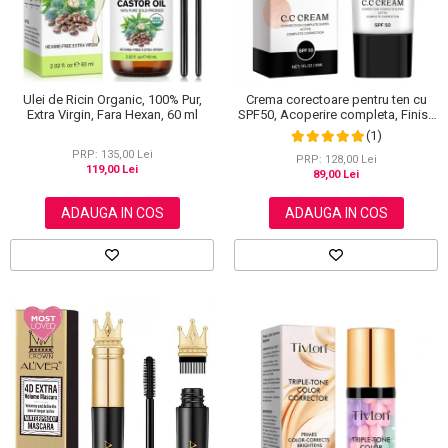
Ulei de Ricin Organic, 100% Pur,
Crema corectoare pentru ten cu
Extra Virgin, Fara Hexan, 60 ml
SPF50, Acoperire completa, Finish
mat, Rezistenta, Anti Roseata, CC
(1)
Cream Sefudun, 30 ml
PRP: 135,00 Lei
PRP: 128,00 Lei
119,00 Lei
89,00 Lei
ADAUGA IN COS
ADAUGA IN COS