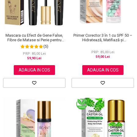
Primer Corector 3 în 1 cu SPF 50 –
Mascara cu Efect de Gene False,
Hidratează, Matifiază și
Fibre de Matase si Perie pentru
Uniformizează Tonul Pielii, 40 g
Curbare, Aliver 4D Extra Volume,
(5)
Waterproof, Negru,10 g
PRP: 85,00 Lei
PRP: 85,00 Lei
59,00 Lei
59,90 Lei
ADAUGA IN COS
ADAUGA IN COS