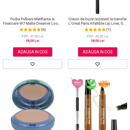
Pudra Pulbere Matifianta si
Creion de buze rezistent la transfer
Fixatoare W7 Matte Dreamer Loose
L'Oreal Paris Infallible Lip Liner, 001
Powder - Classy Cameo, 20g
Highlight On Point
(6)
(1)
PRP: 41,00 Lei
PRP: 40,00 Lei
38,00 Lei
28,00 Lei
ADAUGA IN COS
ADAUGA IN COS