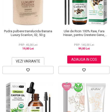
Scrub / Balsam de buze
Netestate pe Animale
Pudra pulbere translucida Banana
Ulei de Ricin 100% Raw, Fara
Luxury Scanlon, 02, 50 g
Hexan, pentru Crestere Gene,
Sprancene si Par, NOVA KISS® 60
ml
PRP: 45,00 Lei
PRP: 145,00 Lei
19,00 Lei
99,00 Lei
ADAUGA IN COS
VEZI VARIANTE