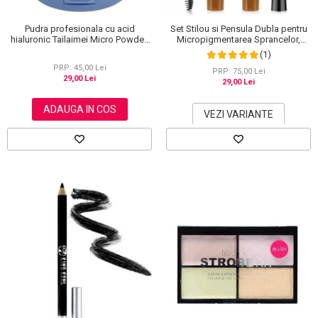
Pudra profesionala cu acid
Set Stilou si Pensula Dubla pentru
hialuronic Tailaimei Micro Powder,
Micropigmentarea Sprancelor,
102
Efect Natural de Microblading,
(1)
Aspect de Sprancene Pline
PRP: 45,00 Lei
PRP: 75,00 Lei
29,00 Lei
29,00 Lei
ADAUGA IN COS
VEZI VARIANTE