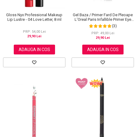
Gloss Nyx Professional Makeup
Gel Baza / Primer Fard De Pleoape
Lip Lustre - 04 Love Letter, 8 ml
L'Oreal Paris Infallible Primer Eye
Shadow Base 100, 3 ml
(3)
PRP: 54,00 Lei
PRP: 49,00 Lei
29,90 Lei
29,90 Lei
ADAUGA IN COS
ADAUGA IN COS