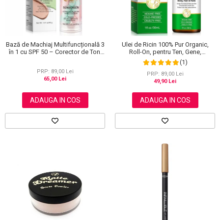
Bază de Machiaj Multifuncțională 3
Ulei de Ricin 100% Pur Organic,
în 1 cu SPF 50 – Corector de Ton,
Roll-On, pentru Ten, Gene,
Hidratant și Matifiant
Sprancene, Unghii, 30 ml
(1)
PRP: 89,00 Lei
PRP: 89,00 Lei
65,00 Lei
49,90 Lei
ADAUGA IN COS
ADAUGA IN COS