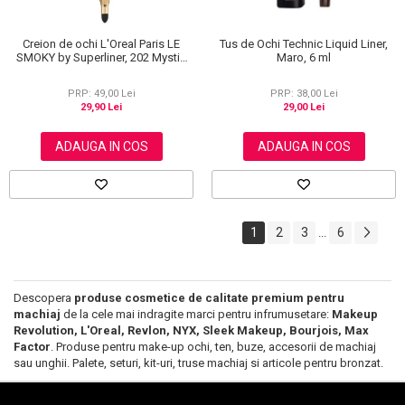
Creion de ochi L'Oreal Paris LE
Tus de Ochi Technic Liquid Liner,
SMOKY by Superliner, 202 Mystic
Maro, 6 ml
Grey
PRP: 49,00 Lei
PRP: 38,00 Lei
29,90 Lei
29,00 Lei
ADAUGA IN COS
ADAUGA IN COS
1
2
3
6
...
Descopera
produse cosmetice de calitate premium pentru
machiaj
de la cele mai indragite marci pentru infrumusetare:
Makeup
Revolution, L'Oreal, Revlon, NYX, Sleek Makeup, Bourjois, Max
Factor
. Produse pentru make-up ochi, ten, buze, accesorii de machiaj
sau unghii. Palete, seturi, kit-uri, truse machiaj si articole pentru bronzat.