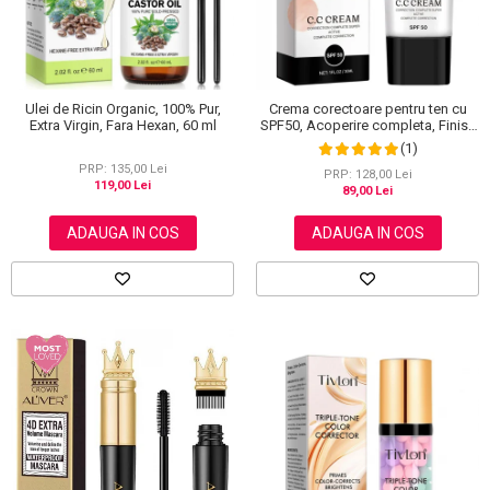
Ulei de Ricin Organic, 100% Pur,
Crema corectoare pentru ten cu
Extra Virgin, Fara Hexan, 60 ml
SPF50, Acoperire completa, Finish
mat, Rezistenta, Anti Roseata, CC
(1)
Cream Sefudun, 30 ml
PRP: 135,00 Lei
PRP: 128,00 Lei
119,00 Lei
89,00 Lei
ADAUGA IN COS
ADAUGA IN COS