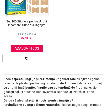
Set 100 Stickere pentru Unghii
Incarnate, Suport si Ingrijire
Profesionala
PRP: 59,90 Lei
37,90 Lei
ADAUGA IN COS
Redă
aspectul îngrijit și rezistența unghiilor tale
cu ajutorul gamei
noastre de plasturi pentru unghii deteriorate. Indiferent dacă te confrunți
cu
unghii îngălbenite, fragile sau cu tendință de încarnare
, aici
găsești soluții practice, non-invazive și ușor de utilizat chiar la tine
acasă.
De ce să alegi plasturii noștri pentru îngrijire?
Revitalizare cu Ingrediente Naturale:
Plasturii noștri conțin extracte