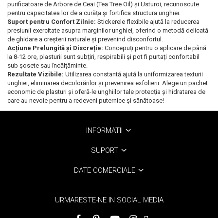
purificatoare de Arbore de Ceai (Tea Tree Oil) și Usturoi, recunoscute
pentru capacitatea lor de a curăța și fortifica structura unghiei.
Suport pentru Confort Zilnic:
Stickerele flexibile ajută la reducerea
presiunii exercitate asupra marginilor unghiei, oferind o metodă delicată
de ghidare a creșterii naturale și prevenind disconfortul.
Acțiune Prelungită și Discreție:
Concepuți pentru o aplicare de până
la 8-12 ore, plasturii sunt subțiri, respirabili și pot fi purtați confortabil
sub șosete sau încălțăminte.
Rezultate Vizibile:
Utilizarea constantă ajută la uniformizarea texturii
unghiei, eliminarea decolorărilor și prevenirea exfolierii. Alege un pachet
economic de plasturi și oferă-le unghiilor tale protecția și hidratarea de
care au nevoie pentru a redeveni puternice și sănătoase!
INFORMATII
SUPORT
DATE COMERCIALE
URMARESTE-NE IN SOCIAL MEDIA