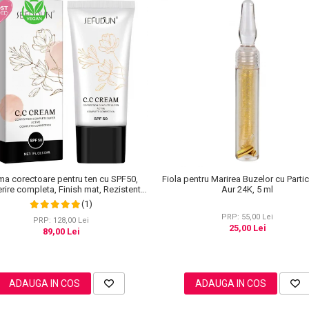
ma corectoare pentru ten cu SPF50,
Fiola pentru Marirea Buzelor cu Parti
ire completa, Finish mat, Rezistenta,
Aur 24K, 5 ml
i Roseata, CC Cream Sefudun, 30 ml
(1)
PRP: 55,00 Lei
PRP: 128,00 Lei
25,00 Lei
89,00 Lei
ADAUGA IN COS
ADAUGA IN COS