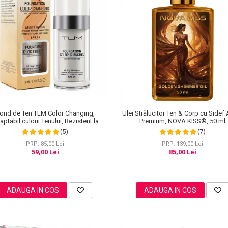
ond de Ten TLM Color Changing,
Ulei Strălucitor Ten & Corp cu Sidef 
ptabil culorii Tenului, Rezistent la
Premium, NOVA KISS®, 50 ml
Transfer 16H, SPF 15, 30 ml
(5)
(7)
PRP: 85,00 Lei
PRP: 139,00 Lei
59,00 Lei
85,00 Lei
ADAUGA IN COS
ADAUGA IN COS