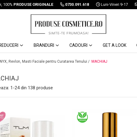
ei, 100%
PRODUSE ORIGINALE
0730.091.618
Luni-Vineri 9-17
REDUCERI
BRANDURI
CADOURI
GET A LOOK
 NYX, Revlon, Masti Faciale pentru Curatarea Tenului /
MACHIAJ
CHIAJ
eaza:
1-
24
din
138
produse