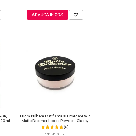
ADAUGA IN COS
l-On,
Pudra Pulbere Matifianta si Fixatoare W7
 30 ml
Matte Dreamer Loose Powder - Classy
Cameo, 20g
(6)
PRP: 41,00 Lei