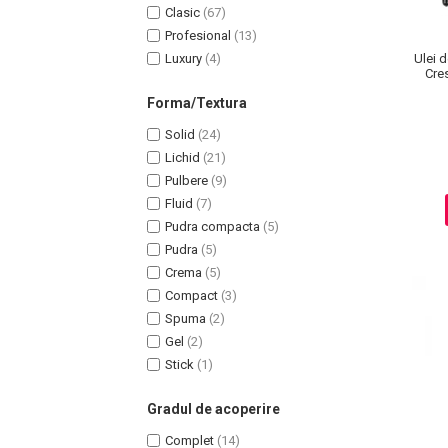
Clasic
(67)
Profesional
(13)
Luxury
(4)
Ulei 
Cre
Forma/Textura
Solid
(24)
Lichid
(21)
Pulbere
(9)
Fluid
(7)
Pudra compacta
(5)
Pudra
(5)
Crema
(5)
Compact
(3)
Spuma
(2)
Baie si Relaxare
Gel
(2)
Stick
(1)
Sapunuri
Saruri si Perle
Gradul de acoperire
Uleiuri
Complet
(14)
Creme si Lotiuni