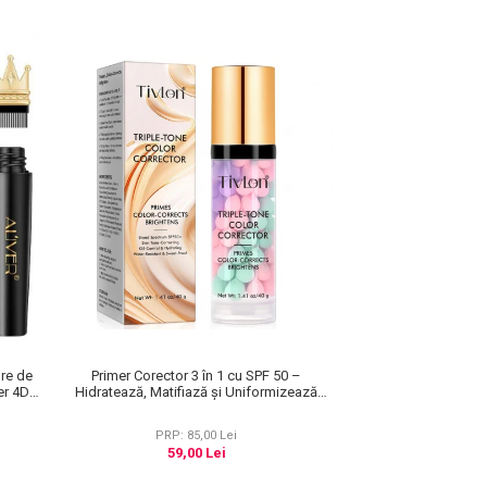
bre de
Primer Corector 3 în 1 cu SPF 50 –
er 4D
Hidratează, Matifiază și Uniformizează
10 g
Tonul Pielii, 40 g
PRP: 85,00 Lei
59,00 Lei