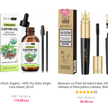
e Ricin Organic, 100% Pur, Extra Virgin,
Mascara cu Efect de Gene False, Fi
Fara Hexan, 60 ml
Matase si Perie pentru Curbare, Aliv
Extra Volume, Waterproof, Negru,
(5)
PRP: 135,00 Lei
PRP: 85,00 Lei
119,00 Lei
59,90 Lei