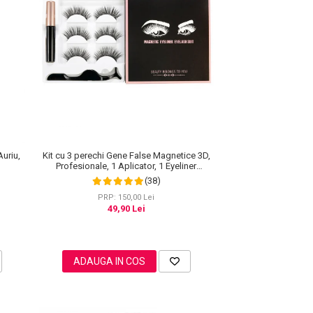
Kit cu 3 perechi Gene False Magnetice 3D,
Auriu,
Profesionale, 1 Aplicator, 1 Eyeliner
Magnetic Negru intens, Waterproof, 3
(38)
Modele
PRP: 150,00 Lei
49,90 Lei
ADAUGA IN COS