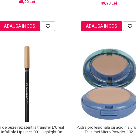
65,00 Lei
49,90 Lei
ADAUGA IN COS
ADAUGA IN COS
n de buze rezistent la transfer L'Oreal
Pudra profesionala cu acid hialur
 Infallible Lip Liner, 001 Highlight On
Tailaimei Micro Powder, 102