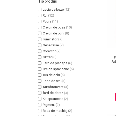
Tip produs
Luciu de buze
(12)
Ruj
(12)
Pudra
(11)
Creion de buze
(10)
Uleiuri pentru Par
Creion de ochi
(8)
Uleiuri pentru Corp
Iluminator
(7)
Uleiuri Unghii / Cuticule
Gene false
(7)
Uleiuri pentru Ten
Corector
(7)
Uleiuri Esentiale
Glitter
(6)
F
Ada
INGRIJIRE TEN
Fard de pleoape
(6)
Creion sprancene
(5)
Tus de ochi
(5)
Fond de ten
(3)
Autobronzant
(3)
fard de obraz
(3)
Kit sprancene
(2)
Pigment
(2)
Baza de machiaj
(2)