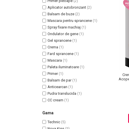
Primer pleoape
(2)
Aplicator autobronzant
(2)
Balsam de buze
(2)
Mascara pentru sprancene
(1)
Spray fixare machiaj
(1)
Ondulator de gene
(1)
Gel sprancene
(1)
Crema
(1)
Fard sprancene
(1)
Mascara
(1)
Paleta iluminatoare
(1)
Masaj Facial si Drenaj Limfatic
Primer
(1)
Cre
Exfolianti si Masti
Acoper
Balsam de par
(1)
Ant
Gomaj si Exfoliere
Anticearcan
(1)
Masti
Pudra translucida
(1)
CC cream
(1)
Plasturi ochi / nas / frunte
Produse Curatare Ten
Gama
Demachiant si Apa Micelara
Technic
(5)
Gel de Curatare
Nova Kiss
(5)