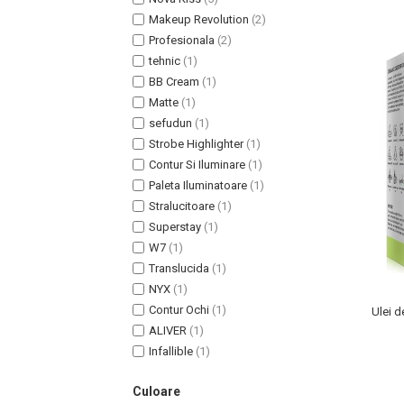
Lotiune Tonica
Makeup Revolution
(2)
Hidratare
Profesionala
(2)
Contur de Ochi
tehnic
(1)
Creme de Noapte
BB Cream
(1)
Creme de Zi
Matte
(1)
Serum / Elixir
sefudun
(1)
Antirid
Strobe Highlighter
(1)
Contur Si Iluminare
(1)
Contur de Ochi
Paleta Iluminatoare
(1)
Creme de Noapte
Stralucitoare
(1)
Creme de Zi
Superstay
(1)
Plasturi Antirid
W7
(1)
Serum / Elixir
Translucida
(1)
Imperfectiuni
NYX
(1)
Iritatii
Contur Ochi
(1)
Ulei d
ALIVER
(1)
Matifiant si Purifiant
Infallible
(1)
Matifiere
Spray Fixare Machiaj
Culoare
Roseata