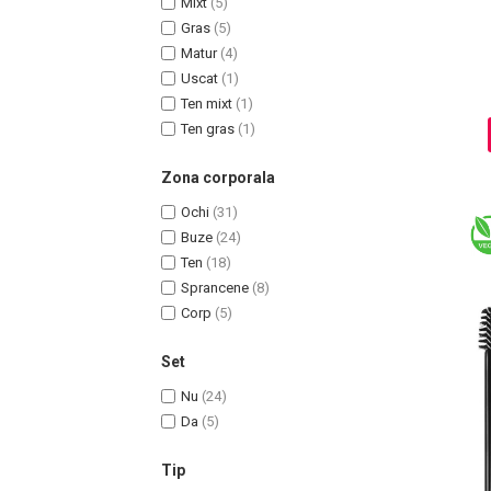
Mixt
(5)
Ingrijire par
Gras
(5)
Matur
(4)
Fiole
Uscat
(1)
Serum-Elixir
Ten mixt
(1)
Uleiuri
Ten gras
(1)
Vopsea de Par
Nuantatoare
Zona corporala
Vopsele
Ochi
(31)
Styling
Buze
(24)
Fixativ
Ten
(18)
Gel si Ceara
Sprancene
(8)
Spuma
Corp
(5)
Perii de Par si Piepteni
Set
INGRIJIRE CORP
Nu
(24)
Da
(5)
Tip