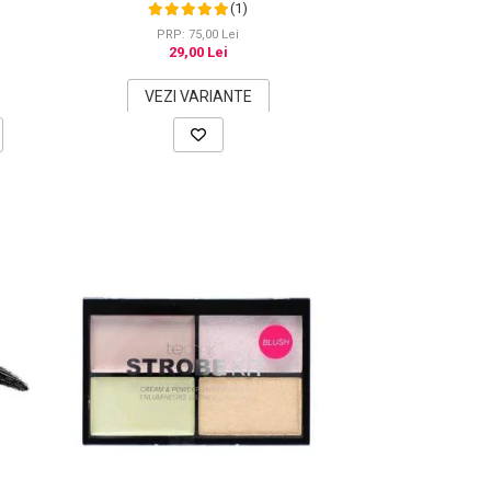
Natural de Microblading, Aspect de
(1)
Sprancene Pline
PRP: 75,00 Lei
29,00 Lei
VEZI VARIANTE