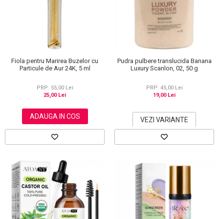
Scrub / Balsam de buze
Netestate pe Animale
Fiola pentru Marirea Buzelor cu
Pudra pulbere translucida Banana
Particule de Aur 24K, 5 ml
Luxury Scanlon, 02, 50 g
PRP: 55,00 Lei
PRP: 45,00 Lei
25,00 Lei
19,00 Lei
ADAUGA IN COS
VEZI VARIANTE