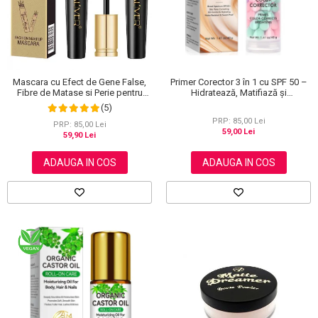
Primer Corector 3 în 1 cu SPF 50 –
Mascara cu Efect de Gene False,
Hidratează, Matifiază și
Fibre de Matase si Perie pentru
Uniformizează Tonul Pielii, 40 g
Curbare, Aliver 4D Extra Volume,
(5)
Waterproof, Negru,10 g
PRP: 85,00 Lei
PRP: 85,00 Lei
59,00 Lei
59,90 Lei
ADAUGA IN COS
ADAUGA IN COS