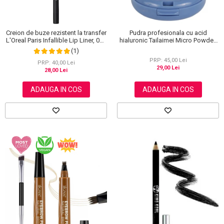
Creion de buze rezistent la transfer
Pudra profesionala cu acid
L'Oreal Paris Infallible Lip Liner, 001
hialuronic Tailaimei Micro Powder,
Highlight On Point
102
(1)
PRP: 45,00 Lei
PRP: 40,00 Lei
29,00 Lei
28,00 Lei
ADAUGA IN COS
ADAUGA IN COS