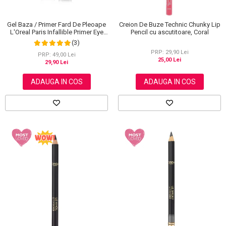
Gel Baza / Primer Fard De Pleoape
Creion De Buze Technic Chunky Lip
L'Oreal Paris Infallible Primer Eye
Pencil cu ascutitoare, Coral
Shadow Base 100, 3 ml
(3)
PRP: 29,90 Lei
PRP: 49,00 Lei
25,00 Lei
29,90 Lei
ADAUGA IN COS
ADAUGA IN COS