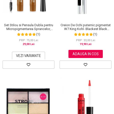
Set Stilou si Pensula Dubla pentru
Creion De Ochi puternic pigmentat
Micropigmentarea Sprancelor,
W7 King Kohl- Blackest Black
Efect Natural de Microblading,
(Negru)
(1)
(1)
Aspect de Sprancene Pline
PRP: 75,00 Lei
PRP: 33,00 Lei
29,00 Lei
19,90 Lei
ADAUGA IN COS
VEZI VARIANTE