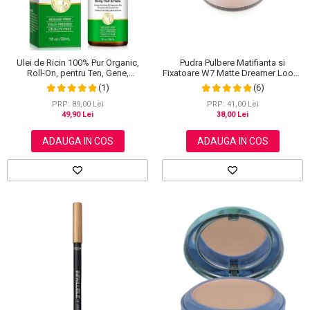
Ulei de Ricin 100% Pur Organic,
Pudra Pulbere Matifianta si
Roll-On, pentru Ten, Gene,
Fixatoare W7 Matte Dreamer Loose
Sprancene, Unghii, 30 ml
Powder - Classy Cameo, 20g
(1)
(6)
PRP: 89,00 Lei
PRP: 41,00 Lei
49,90 Lei
38,00 Lei
ADAUGA IN COS
ADAUGA IN COS