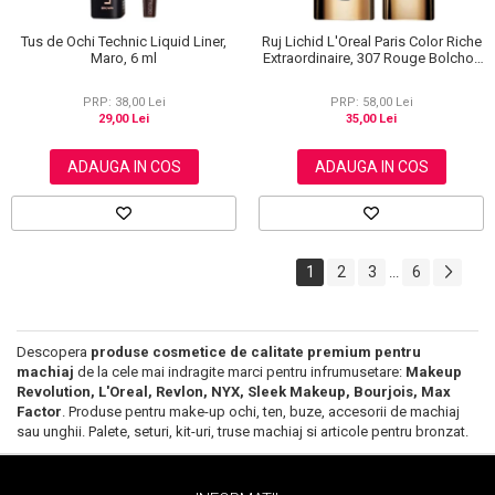
Tus de Ochi Technic Liquid Liner,
Ruj Lichid L'Oreal Paris Color Riche
Maro, 6 ml
Extraordinaire, 307 Rouge Bolchoi,
6 ml
PRP: 38,00 Lei
PRP: 58,00 Lei
29,00 Lei
35,00 Lei
ADAUGA IN COS
ADAUGA IN COS
1
2
3
6
...
Descopera
produse cosmetice de calitate premium pentru
machiaj
de la cele mai indragite marci pentru infrumusetare:
Makeup
Revolution, L'Oreal, Revlon, NYX, Sleek Makeup, Bourjois, Max
Factor
. Produse pentru make-up ochi, ten, buze, accesorii de machiaj
sau unghii. Palete, seturi, kit-uri, truse machiaj si articole pentru bronzat.