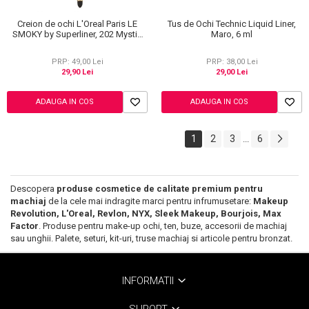
Creion de ochi L'Oreal Paris LE
Tus de Ochi Technic Liquid Liner,
SMOKY by Superliner, 202 Mystic
Maro, 6 ml
Grey
PRP: 49,00 Lei
PRP: 38,00 Lei
29,90 Lei
29,00 Lei
ADAUGA IN COS
ADAUGA IN COS
1
2
3
6
...
Descopera
produse cosmetice de calitate premium pentru
machiaj
de la cele mai indragite marci pentru infrumusetare:
Makeup
Revolution, L'Oreal, Revlon, NYX, Sleek Makeup, Bourjois, Max
Factor
. Produse pentru make-up ochi, ten, buze, accesorii de machiaj
sau unghii. Palete, seturi, kit-uri, truse machiaj si articole pentru bronzat.
INFORMATII