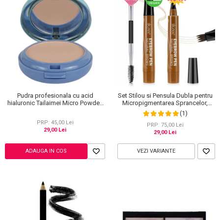
Pudra profesionala cu acid
Set Stilou si Pensula Dubla pentru
hialuronic Tailaimei Micro Powder,
Micropigmentarea Sprancelor,
102
Efect Natural de Microblading,
(1)
Aspect de Sprancene Pline
PRP: 45,00 Lei
PRP: 75,00 Lei
29,00 Lei
29,00 Lei
ADAUGA IN COS
VEZI VARIANTE