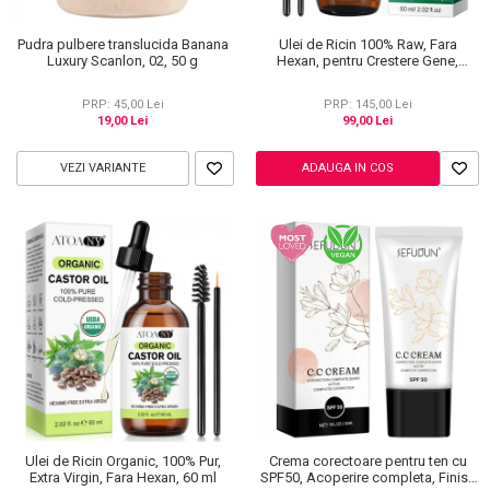
Ingrijire Gene
Lipgloss / Luciu buze
Ruj
Pudra pulbere translucida Banana
Ulei de Ricin 100% Raw, Fara
Scrub / Balsam de buze
Luxury Scanlon, 02, 50 g
Hexan, pentru Crestere Gene,
Sprancene si Par, NOVA KISS® 60
Netestate pe Animale
ml
PRP: 45,00 Lei
PRP: 145,00 Lei
19,00 Lei
99,00 Lei
VEZI VARIANTE
ADAUGA IN COS
Ulei de Ricin Organic, 100% Pur,
Crema corectoare pentru ten cu
Extra Virgin, Fara Hexan, 60 ml
SPF50, Acoperire completa, Finish