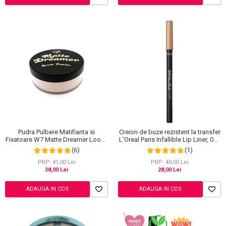
Pudra Pulbere Matifianta si
Creion de buze rezistent la transfer
Fixatoare W7 Matte Dreamer Loose
L'Oreal Paris Infallible Lip Liner, 001
Powder - Classy Cameo, 20g
Highlight On Point
(6)
(1)
PRP: 41,00 Lei
PRP: 40,00 Lei
38,00 Lei
28,00 Lei
ADAUGA IN COS
ADAUGA IN COS