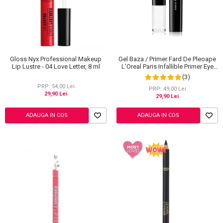
Gloss Nyx Professional Makeup
Gel Baza / Primer Fard De Pleoape
Lip Lustre - 04 Love Letter, 8 ml
L'Oreal Paris Infallible Primer Eye
Shadow Base 100, 3 ml
(3)
PRP: 54,00 Lei
PRP: 49,00 Lei
29,90 Lei
29,90 Lei
ADAUGA IN COS
ADAUGA IN COS