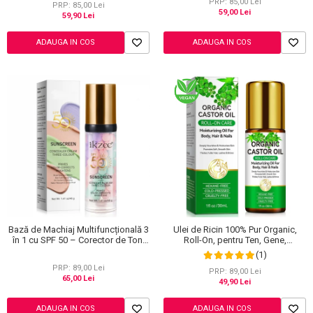
PRP: 85,00 Lei
PRP: 85,00 Lei
59,00 Lei
59,90 Lei
ADAUGA IN COS
ADAUGA IN COS
Bază de Machiaj Multifuncțională 3
Ulei de Ricin 100% Pur Organic,
în 1 cu SPF 50 – Corector de Ton,
Roll-On, pentru Ten, Gene,
Hidratant și Matifiant
Sprancene, Unghii, 30 ml
(1)
PRP: 89,00 Lei
PRP: 89,00 Lei
65,00 Lei
49,90 Lei
ADAUGA IN COS
ADAUGA IN COS