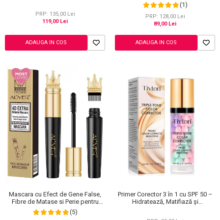
mat, Rezistenta, Anti Roseata, CC
(1)
Cream Sefudun, 30 ml
PRP: 135,00 Lei
PRP: 128,00 Lei
119,00 Lei
89,00 Lei
ADAUGA IN COS
ADAUGA IN COS
Primer Corector 3 în 1 cu SPF 50 –
Mascara cu Efect de Gene False,
Hidratează, Matifiază și
Fibre de Matase si Perie pentru
Uniformizează Tonul Pielii, 40 g
Curbare, Aliver 4D Extra Volume,
(5)
Waterproof, Negru,10 g