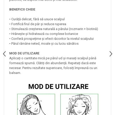
BENEFICII CHEIE
• Curăță delicat, fără să usuce scalpul
• Fortifică firul de păr și reduce ruperea
• Stimulează creșterea naturală a părului (rozmarin + biotină)
• Hrănește și hidratează cu complexe botanice
• Conferă prospețime și efect răcoritor la nivelul scalpului
• Părul rămâne neted, moale și cu luciu sănătos
MOD DE UTILIZARE
Aplicați o cantitate mică pe părul ud și masați scalpul până
formează spumă. Clătiți din abundență. Repetați dacă este
necesar. Pentru rezultate superioare, folosiți împreună cu un
balsam.