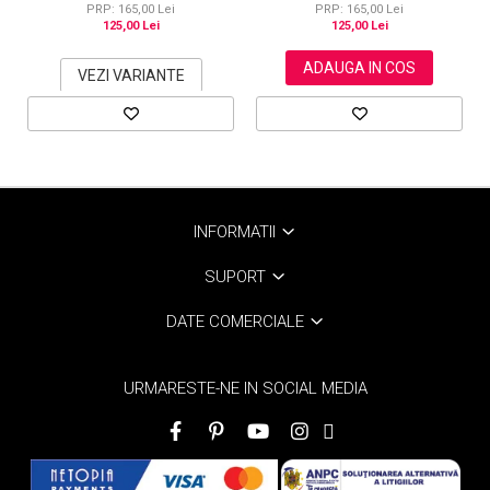
(Dark Brown)
PRP: 165,00 Lei
PRP: 165,00 Lei
125,00 Lei
125,00 Lei
ADAUGA IN COS
VEZI VARIANTE
INFORMATII
SUPORT
DATE COMERCIALE
URMARESTE-NE IN SOCIAL MEDIA