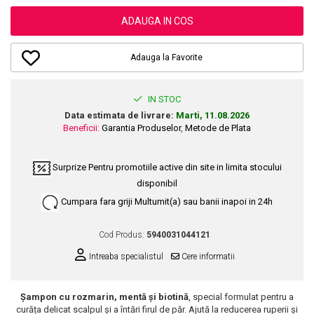
Dupa Plaja
Tus de Ochi
Buze
Volum
Unghii
Antirid
Intensificatoare
ADAUGA IN COS
Rimel
Seturi Rujuri / Glossuri
Ingrijire par
Plasturi Pentru Cicatrici
Contur de Ochi
Pigmenti Machiaj
Fiole
Bureti de Baie
Creme de Noapte
Solutii Ingrijire Gene
Adauga la Favorite
Serum-Elixir
Creme de Zi
Creme Ingrijire Cicatrici
Gene False
Uleiuri
Plasturi Antirid
Exfolianti / Scrub / Plasturi
Gene False
IN STOC
Vopsea de Par
Serum / Elixir
Data estimata de livrare:
Marti, 11.08.2026
Glittere Ochi / Ten si Sclipici
Nuantatoare
Imperfectiuni
Beneficii:
Garantia Produselor
,
Metode de Plata
Sprancene
Vopsele
Iritatii
Creion Sprancene
Styling
Surprize
Pentru promotiile active din site in limita stocului
Matifiant si Purifiant
Fard si Pudra de Sprancene
disponibil
Fixativ
Matifiere
Gel Sprancene
Gel si Ceara
Cumpara fara griji
Multumit(a) sau banii inapoi in 24h
Spray Fixare Machiaj
Mascara pentru Sprancene
Spuma
Roseata
Vopsea Sprancene
Cod Produs:
5940031044121
Perii de Par si Piepteni
Pete
Buze
Intreaba specialistul
Cere informatii
Creion Contur
Ingrijire Gene
Lipgloss / Luciu buze
Șampon cu rozmarin, mentă și biotină
, special formulat pentru a
curăța delicat scalpul și a întări firul de păr. Ajută la reducerea ruperii și
Ruj