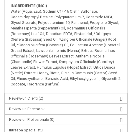
INGREDIENTE (INCI)
Water (Aqua, Eau), Sodium C14-16 Olefin Sulfonate,
Cocamidopropyl Betaine, Polyquaternium-7, Cocamide MIPA,
Glycol Stearate, Polyquaternium-10, Panthenol, Propylene Glycol,
Mentha Piperita (Peppermint) Oil, Rosmarinus Officinalis
(Rosemary) Leaf Oil, Disodium EDTA, Phytantriol, *Orbignya
Oleifera (Babassu) Seed Oil, *Zingiber Officinale (Ginger) Root
Oil, *Cocos Nucifera (Coconut) Oil, Equisetum Arvense (Horsetail
Grass) Extract, Lawsonia Inermis (Henna) Extract, Rosmarinus
Officinalis (Rosemary) Leaves Extract, Anthemis Nobilis
(Chamomile) Flower Extract, Symphytum Officinale (Comfrey)
Leaves Extract, Humulus Lupulus (Hops) Extract, Urtica Dioica
(Nettle) Extract, Honey, Biotin, Ricinus Communis (Castor) Seed
Oil, Phenoxyethanol, Benzoic Acid, Ethylhexylglycerin, Glycereth-2
Cocoate, Fragrance (Parfum).
Review-uri Clienti
(2)
Review-uri Facebook
Review-uri Profesionale
(0)
Intreaba Specialistul