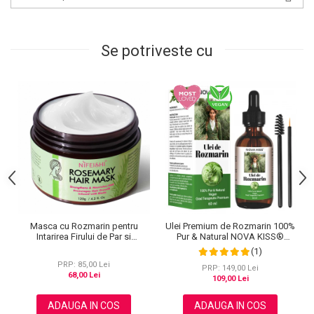
Se potriveste cu
Masca cu Rozmarin pentru
Ulei Premium de Rozmarin 100%
Intarirea Firului de Par si
Pur & Natural NOVA KISS®
Stimularea Cresterii Parului, 120
pentru Cresterea Parului,
(1)
g
Ingrijirea scalpului, Pielii, Genelor
PRP: 85,00 Lei
si Sprancenelor, 60 ml
PRP: 149,00 Lei
68,00 Lei
109,00 Lei
ADAUGA IN COS
ADAUGA IN COS