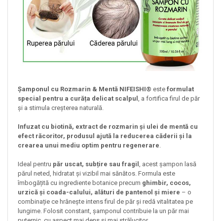
Șamponul cu Rozmarin & Mentă NIFEISHI®
este
formulat
special pentru a curăța delicat scalpul
, a fortifica firul de păr
și a stimula creșterea naturală.
Infuzat cu biotină, extract de rozmarin și ulei de mentă cu
efect răcoritor, produsul ajută la reducerea căderii și la
crearea unui mediu optim pentru regenerare
.
Ideal pentru
păr uscat, subțire sau fragil
, acest șampon lasă
părul neted, hidratat și vizibil mai sănătos. Formula este
îmbogățită cu ingrediente botanice precum
ghimbir, cocos,
urzică și coada-calului, alături de pantenol și miere
– o
combinație ce hrănește intens firul de păr și redă vitalitatea pe
lungime. Folosit constant, șamponul contribuie la un păr mai
puternic, cu aspect mai dens și mai strălucitor.