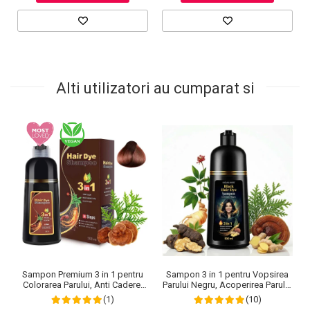
Alti utilizatori au cumparat si
Sampon Premium 3 in 1 pentru
Sampon 3 in 1 pentru Vopsirea
Colorarea Parului, Anti Cadere,
Parului Negru, Acoperirea Parului
Regenerare cu Ghimbir si
Alb, Regenerare cu Ghimbir, 500
(1)
(10)
Ginseng, 500 ml, #3 Saten inchis
ml