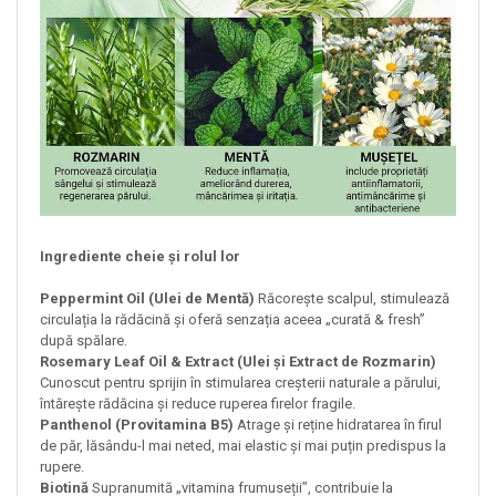
Ingrediente cheie și rolul lor
Peppermint Oil (Ulei de Mentă)
Răcorește scalpul, stimulează
circulația la rădăcină și oferă senzația aceea „curată & fresh”
după spălare.
Rosemary Leaf Oil & Extract (Ulei și Extract de Rozmarin)
Cunoscut pentru sprijin în stimularea creșterii naturale a părului,
întărește rădăcina și reduce ruperea firelor fragile.
Panthenol (Provitamina B5)
Atrage și reține hidratarea în firul
de păr, lăsându-l mai neted, mai elastic și mai puțin predispus la
rupere.
Biotină
Supranumită „vitamina frumuseții”, contribuie la