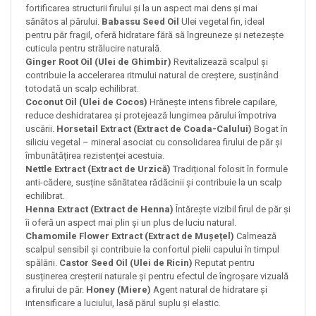
fortificarea structurii firului și la un aspect mai dens și mai
sănătos al părului.
Babassu Seed Oil
Ulei vegetal fin, ideal
pentru păr fragil, oferă hidratare fără să îngreuneze și netezește
cuticula pentru strălucire naturală.
Ginger Root Oil (Ulei de Ghimbir)
Revitalizează scalpul și
contribuie la accelerarea ritmului natural de creștere, susținând
totodată un scalp echilibrat.
Coconut Oil (Ulei de Cocos)
Hrănește intens fibrele capilare,
reduce deshidratarea și protejează lungimea părului împotriva
uscării.
Horsetail Extract (Extract de Coada-Calului)
Bogat în
siliciu vegetal – mineral asociat cu consolidarea firului de păr și
îmbunătățirea rezistenței acestuia.
Nettle Extract (Extract de Urzică)
Tradițional folosit în formule
anti-cădere, susține sănătatea rădăcinii și contribuie la un scalp
echilibrat.
Henna Extract (Extract de Henna)
Întărește vizibil firul de păr și
îi oferă un aspect mai plin și un plus de luciu natural.
Chamomile Flower Extract (Extract de Mușețel)
Calmează
scalpul sensibil și contribuie la confortul pielii capului în timpul
spălării.
Castor Seed Oil (Ulei de Ricin)
Reputat pentru
susținerea creșterii naturale și pentru efectul de îngroșare vizuală
a firului de păr.
Honey (Miere)
Agent natural de hidratare și
intensificare a luciului, lasă părul suplu și elastic.