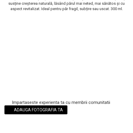
susține creșterea naturală, lăsând părul mai neted, mai sănătos și cu
Scrub / Balsam de buze
aspect revitalizat. Ideal pentru păr fragil, subțire sau uscat. 300 ml.
Netestate pe Animale
Impartaseste experienta ta cu membrii comunitatii
ADAUGA FOTOGRAFIA TA