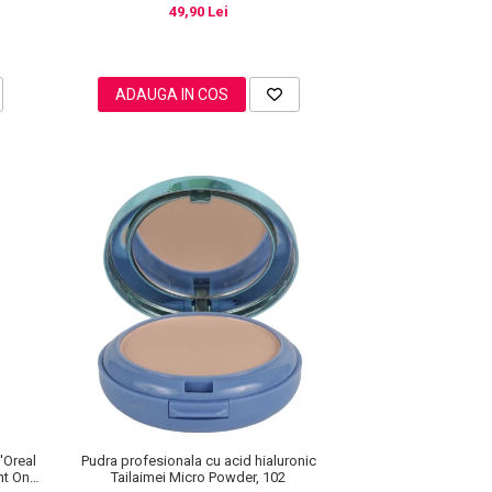
49,90 Lei
ADAUGA IN COS
'Oreal
Pudra profesionala cu acid hialuronic
ght On
Tailaimei Micro Powder, 102