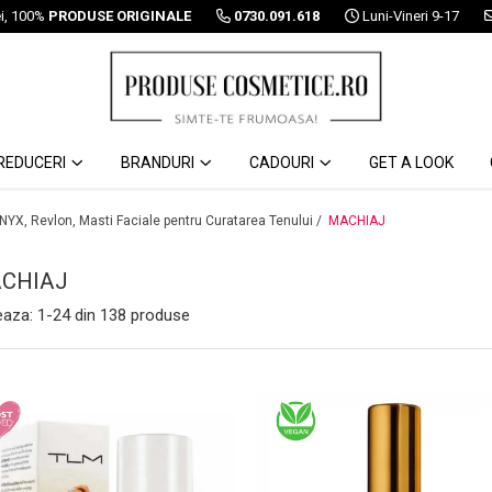
ei, 100%
PRODUSE ORIGINALE
0730.091.618
Luni-Vineri 9-17
REDUCERI
BRANDURI
CADOURI
GET A LOOK
 NYX, Revlon, Masti Faciale pentru Curatarea Tenului /
MACHIAJ
CHIAJ
eaza:
1-
24
din
138
produse