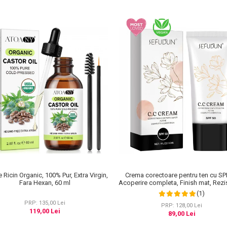
e Ricin Organic, 100% Pur, Extra Virgin,
Crema corectoare pentru ten cu SP
Fara Hexan, 60 ml
Acoperire completa, Finish mat, Rezi
Anti Roseata, CC Cream Sefudun, 3
(1)
PRP: 135,00 Lei
PRP: 128,00 Lei
119,00 Lei
89,00 Lei