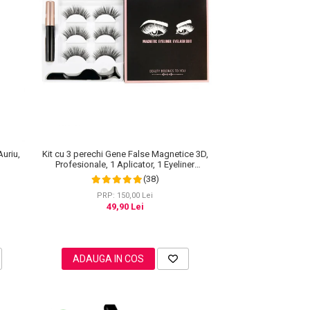
Kit cu 3 perechi Gene False Magnetice 3D,
Auriu,
Profesionale, 1 Aplicator, 1 Eyeliner
Magnetic Negru intens, Waterproof, 3
(38)
Modele
PRP: 150,00 Lei
49,90 Lei
ADAUGA IN COS