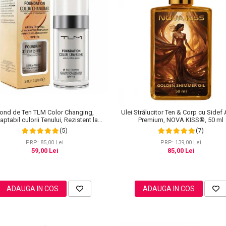
ond de Ten TLM Color Changing,
Ulei Strălucitor Ten & Corp cu Sidef 
ptabil culorii Tenului, Rezistent la
Premium, NOVA KISS®, 50 ml
Transfer 16H, SPF 15, 30 ml
(5)
(7)
PRP: 85,00 Lei
PRP: 139,00 Lei
59,00 Lei
85,00 Lei
ADAUGA IN COS
ADAUGA IN COS