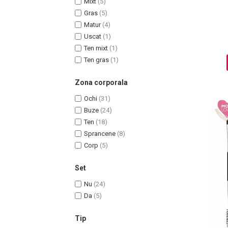
Mixt
(5)
Ingrijire par
Gras
(5)
Matur
(4)
Fiole
Uscat
(1)
Serum-Elixir
Ten mixt
(1)
Uleiuri
Ten gras
(1)
Vopsea de Par
Nuantatoare
Zona corporala
Vopsele
Ochi
(31)
Styling
Buze
(24)
Fixativ
Ten
(18)
Gel si Ceara
Sprancene
(8)
Spuma
Corp
(5)
Perii de Par si Piepteni
Set
INGRIJIRE CORP
Nu
(24)
Da
(5)
Tip