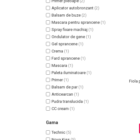
Primer pleoape
(2)
Aplicator autobronzant
(2)
Balsam de buze
(2)
Mascara pentru sprancene
(1)
Spray fixare machiaj
(1)
Ondulator de gene
(1)
Gel sprancene
(1)
Crema
(1)
Fard sprancene
(1)
Mascara
(1)
Paleta iluminatoare
(1)
Masaj Facial si Drenaj Limfatic
Primer
(1)
Fiola 
Exfolianti si Masti
Balsam de par
(1)
Gomaj si Exfoliere
Anticearcan
(1)
Masti
Pudra translucida
(1)
CC cream
(1)
Plasturi ochi / nas / frunte
Produse Curatare Ten
Gama
Demachiant si Apa Micelara
Technic
(5)
Gel de Curatare
Nova Kiss
(5)