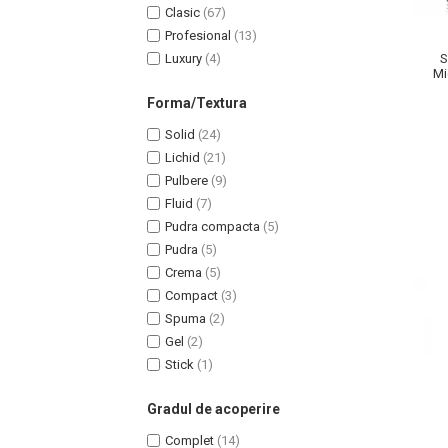
Clasic
(67)
Profesional
(13)
Luxury
(4)
S
Mi
Na
Forma/Textura
Solid
(24)
Lichid
(21)
Pulbere
(9)
Fluid
(7)
Pudra compacta
(5)
Pudra
(5)
Crema
(5)
Compact
(3)
Spuma
(2)
Baie si Relaxare
Gel
(2)
Stick
(1)
Sapunuri
Saruri si Perle
Gradul de acoperire
Uleiuri
Complet
(14)
Creme si Lotiuni