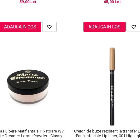
59,00 Lei
65,00 Lei
ADAUGA IN COS
ADAUGA IN COS
a Pulbere Matifianta si Fixatoare W7
Creion de buze rezistent la transfer L
te Dreamer Loose Powder - Classy
Paris Infallible Lip Liner, 001 Highli