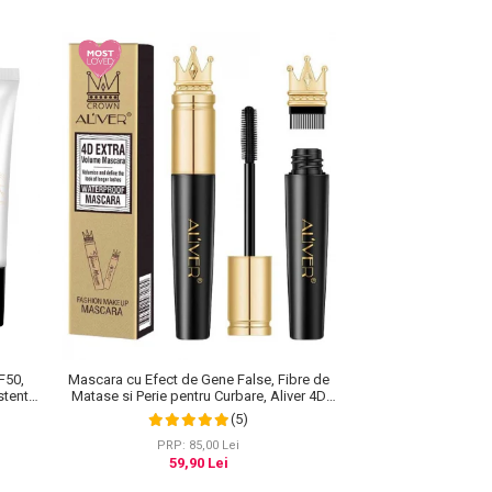
F50,
Mascara cu Efect de Gene False, Fibre de
stenta,
Matase si Perie pentru Curbare, Aliver 4D
0 ml
Extra Volume, Waterproof, Negru,10 g
(5)
PRP: 85,00 Lei
59,90 Lei