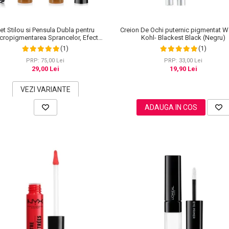
et Stilou si Pensula Dubla pentru
Creion De Ochi puternic pigmentat W
cropigmentarea Sprancelor, Efect
Kohl- Blackest Black (Negru)
tural de Microblading, Aspect de
(1)
(1)
Sprancene Pline
PRP: 75,00 Lei
PRP: 33,00 Lei
29,00 Lei
19,90 Lei
VEZI VARIANTE
ADAUGA IN COS