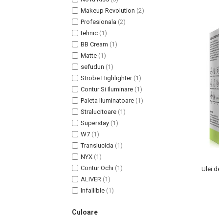
Lotiune Tonica
Makeup Revolution
(2)
Hidratare
Profesionala
(2)
Contur de Ochi
tehnic
(1)
Creme de Noapte
BB Cream
(1)
Creme de Zi
Matte
(1)
Serum / Elixir
sefudun
(1)
Antirid
Strobe Highlighter
(1)
Contur Si Iluminare
(1)
Contur de Ochi
Paleta Iluminatoare
(1)
Creme de Noapte
Stralucitoare
(1)
Creme de Zi
Superstay
(1)
Plasturi Antirid
W7
(1)
Serum / Elixir
Translucida
(1)
Imperfectiuni
NYX
(1)
Iritatii
Contur Ochi
(1)
Ulei d
ALIVER
(1)
Matifiant si Purifiant
Infallible
(1)
Matifiere
Spray Fixare Machiaj
Culoare
Roseata