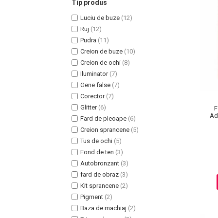
Tip produs
Luciu de buze
(12)
Ruj
(12)
Pudra
(11)
Creion de buze
(10)
Uleiuri pentru Par
Creion de ochi
(8)
Uleiuri pentru Corp
Iluminator
(7)
Uleiuri Unghii / Cuticule
Gene false
(7)
Uleiuri pentru Ten
Corector
(7)
Uleiuri Esentiale
Glitter
(6)
F
Ada
INGRIJIRE TEN
Fard de pleoape
(6)
Creion sprancene
(5)
Tus de ochi
(5)
Fond de ten
(3)
Autobronzant
(3)
fard de obraz
(3)
Kit sprancene
(2)
Pigment
(2)
Baza de machiaj
(2)