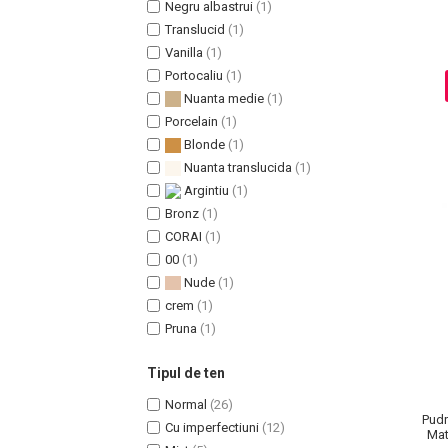
Negru albastrui
(1)
Translucid
(1)
Vanilla
(1)
Portocaliu
(1)
Sampoane Colorante
Nuanta medie
(1)
Sampon
Porcelain
(1)
Anti-Cadere
Blonde
(1)
Anti-Matreata
Nuanta translucida
(1)
Par Cret
Argintiu
(1)
Par Gras
Bronz
(1)
CORAI
(1)
Par Normal
00
(1)
Par Uscat / Deteriorat
Nude
(1)
Par Vopsit
crem
(1)
Balsam si Masca
Pruna
(1)
Indreptare
Par Vopsit
Tipul de ten
Regenerare
Normal
(26)
Pudr
Stralucire
Cu imperfectiuni
(12)
Mat
Volum