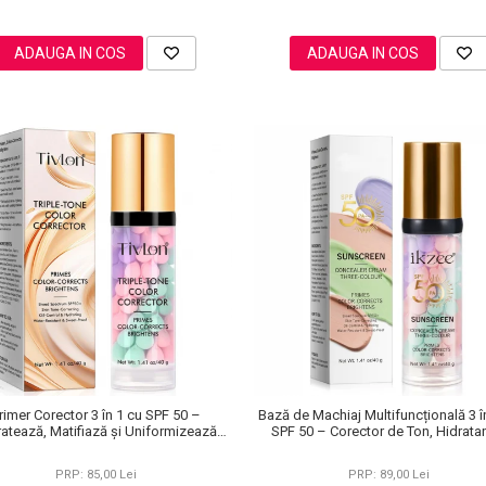
ADAUGA IN COS
ADAUGA IN COS
rimer Corector 3 în 1 cu SPF 50 –
Bază de Machiaj Multifuncțională 3 î
ratează, Matifiază și Uniformizează
SPF 50 – Corector de Ton, Hidratan
Tonul Pielii, 40 g
Matifiant
PRP: 85,00 Lei
PRP: 89,00 Lei