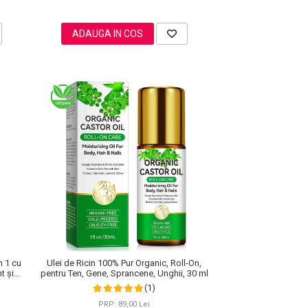
ADAUGA IN COS
n 1 cu
Ulei de Ricin 100% Pur Organic, Roll-On,
t și
pentru Ten, Gene, Sprancene, Unghii, 30 ml
(1)
PRP: 89,00 Lei