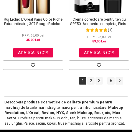
Ruj Lichid L'Oreal Paris Color Riche
Crema corectoare pentru ten cu
Extraordinaire, 307 Rouge Bolchoi,
SPF50, Acoperire completa, Finish
6 ml
mat, Rezistenta, Anti Roseata, CC
(1)
Cream Sefudun, 30 ml
PRP: 58,00 Lei
PRP: 128,00 Lei
35,00 Lei
89,00 Lei
ADAUGA IN COS
ADAUGA IN COS
1
2
3
6
...
Descopera
produse cosmetice de calitate premium pentru
machiaj
de la cele mai indragite marci pentru infrumusetare:
Makeup
Revolution, L'Oreal, Revlon, NYX, Sleek Makeup, Bourjois, Max
Factor
. Produse pentru make-up ochi, ten, buze, accesorii de machiaj
sau unghii. Palete, seturi, kit-uri, truse machiaj si articole pentru bronzat.