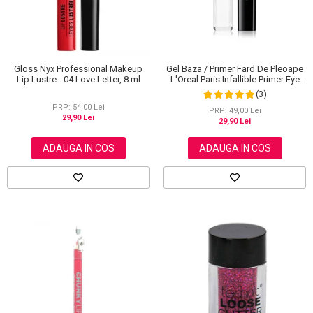
Gloss Nyx Professional Makeup
Gel Baza / Primer Fard De Pleoape
Lip Lustre - 04 Love Letter, 8 ml
L'Oreal Paris Infallible Primer Eye
Shadow Base 100, 3 ml
(3)
PRP: 54,00 Lei
PRP: 49,00 Lei
29,90 Lei
29,90 Lei
ADAUGA IN COS
ADAUGA IN COS