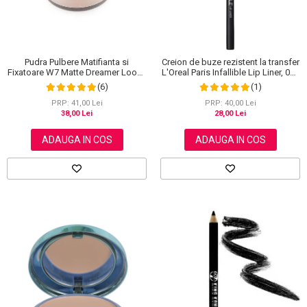
Pudra Pulbere Matifianta si
Creion de buze rezistent la transfer
Fixatoare W7 Matte Dreamer Loose
L'Oreal Paris Infallible Lip Liner, 001
Powder - Classy Cameo, 20g
Highlight On Point
(6)
(1)
PRP: 41,00 Lei
PRP: 40,00 Lei
38,00 Lei
28,00 Lei
ADAUGA IN COS
ADAUGA IN COS