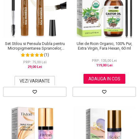
Set Stilou si Pensula Dubla pentru
Ulei de Ricin Organic, 100% Pur,
Micropigmentarea Sprancelor,
Extra Virgin, Fara Hexan, 60 ml
Efect Natural de Microblading,
(1)
Aspect de Sprancene Pline
PRP: 135,00 Lei
PRP: 75,00 Lei
119,00 Lei
29,00 Lei
ADAUGA IN COS
VEZI VARIANTE