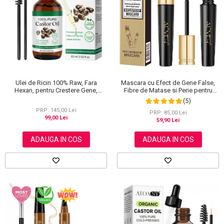
Scrub / Balsam de buze
Netestate pe Animale
Ulei de Ricin 100% Raw, Fara
Mascara cu Efect de Gene False,
Hexan, pentru Crestere Gene,
Fibre de Matase si Perie pentru
Sprancene si Par, NOVA KISS® 60
Curbare, Aliver 4D Extra Volume,
(5)
ml
Waterproof, Negru,10 g
PRP: 145,00 Lei
PRP: 85,00 Lei
99,00 Lei
59,90 Lei
ADAUGA IN COS
ADAUGA IN COS