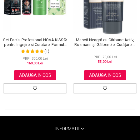
Scrub / Balsam de buze
Netestate pe Animale
Set Facial Profesional NOVA KISS®
Mască Neagră cu Cărbune Activ,
pentru Ingrijire si Curatare, Formula
Rozmarin și Gălbenele, Curățare și
Ultra Puternica
Detoxifiere Ten, 50 ml
(1)
PRP: 70,00 Lei
PRP: 300,00 Lei
55,00 Lei
169,00 Lei
ADAUGA IN COS
ADAUGA IN COS
INFORMATII