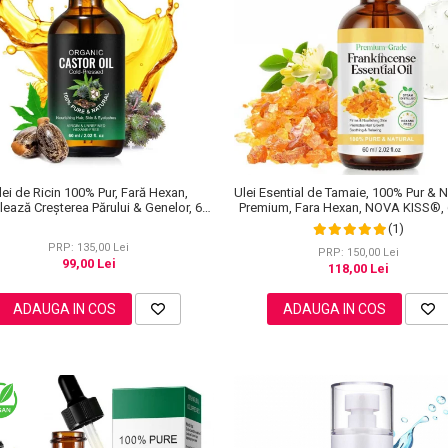
lei de Ricin 100% Pur, Fară Hexan,
Ulei Esential de Tamaie, 100% Pur & N
lează Creșterea Părului & Genelor, 60
Premium, Fara Hexan, NOVA KISS®, 
ml
(1)
PRP: 135,00 Lei
PRP: 150,00 Lei
99,00 Lei
118,00 Lei
ADAUGA IN COS
ADAUGA IN COS