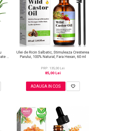
u
Ulei de Ricin Salbatic, Stimuleaza Cresterea
ate si
Parului, 100% Natural, Fara Hexan, 60 ml
ml
PRP: 135,00 Lei
85,00 Lei
ADAUGA IN COS