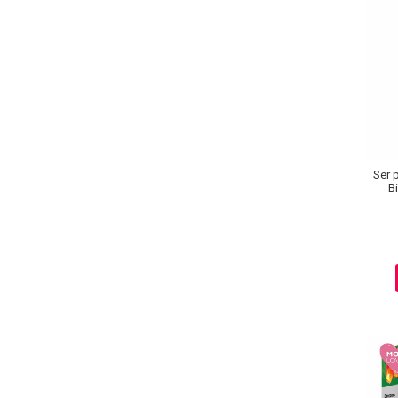
Sampoane Colorante
Sampon
Anti-Cadere
Anti-Matreata
Par Cret
Ser 
Par Gras
Bi
Par Normal
Par Uscat / Deteriorat
Par Vopsit
Balsam si Masca
Indreptare
Par Vopsit
Regenerare
Stralucire
Volum