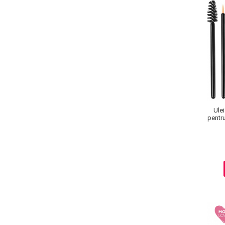
Ule
pentru
Baie si Relaxare
Sapunuri
Saruri si Perle
Uleiuri
Creme si Lotiuni