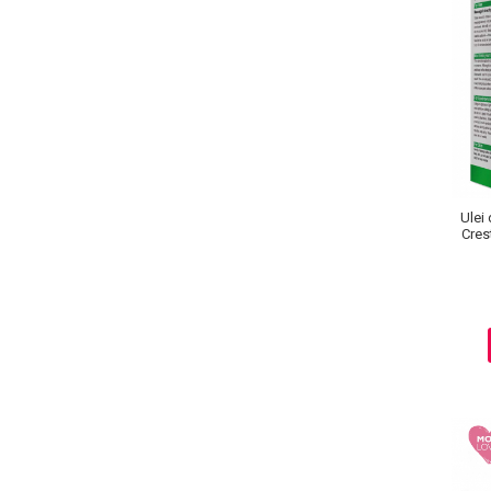
Ingrijire par
Fiole
Serum-Elixir
Uleiuri
Vopsea de Par
Nuantatoare
Vopsele
Ulei
Styling
Crest
Fixativ
Gel si Ceara
Spuma
Perii de Par si Piepteni
INGRIJIRE CORP