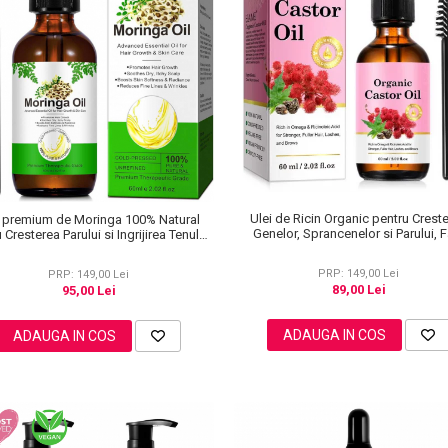
Ulei de Ricin Organic pentru Crest
i premium de Moringa 100% Natural
Genelor, Sprancenelor si Parului, 
 Cresterea Parului si Ingrijirea Tenului,
Hexan, NOVA KISS®, 60 ml
NOVA KISS®, 60 ml
PRP: 149,00 Lei
PRP: 149,00 Lei
89,00 Lei
95,00 Lei
ADAUGA IN COS
ADAUGA IN COS