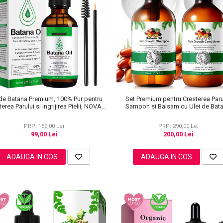
 de Batana Premium, 100% Pur pentru
Set Premium pentru Cresterea Paru
erea Parului si Ingrijirea Pielii, NOVA
Sampon si Balsam cu Ulei de Bata
KISS® 60 ml
NOVA KISS® 2 x 300 ml
PRP: 159,00 Lei
PRP: 290,00 Lei
99,00 Lei
200,00 Lei
ADAUGA IN COS
ADAUGA IN COS