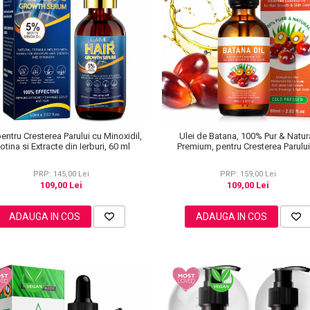
pentru Cresterea Parului cu Minoxidil,
Ulei de Batana, 100% Pur & Natura
otina si Extracte din Ierburi, 60 ml
Premium, pentru Cresterea Parului
Ingrijirea Pielii, NOVA KISS® 60 
PRP: 145,00 Lei
PRP: 159,00 Lei
109,00 Lei
109,00 Lei
ADAUGA IN COS
ADAUGA IN COS