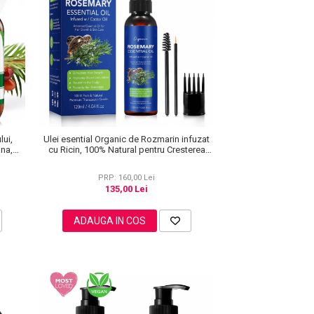
lui,
Ulei esential Organic de Rozmarin infuzat
na,
cu Ricin, 100% Natural pentru Cresterea
Parului, NOVA KISS®, 120 ml
PRP: 160,00 Lei
135,00 Lei
ADAUGA IN COS