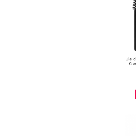
Pete
Ingrijire Gene
PAR
Ulei 
Cre