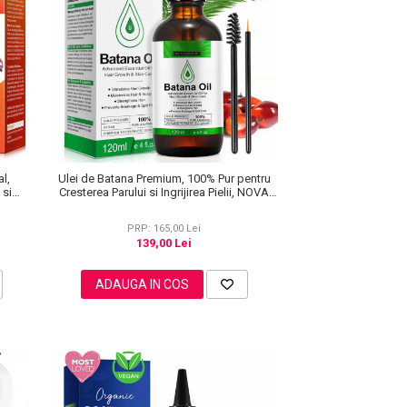
l,
Ulei de Batana Premium, 100% Pur pentru
 si
Cresterea Parului si Ingrijirea Pielii, NOVA
ml
KISS® 120 ml
PRP: 165,00 Lei
139,00 Lei
ADAUGA IN COS