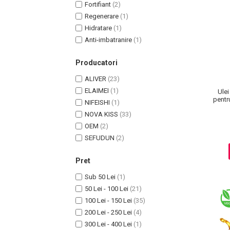
Fortifiant
(2)
Regenerare
(1)
Hidratare
(1)
Anti-imbatranire
(1)
Producatori
ALIVER
(23)
ELAIMEI
(1)
Ulei
pentr
NIFEISHI
(1)
NOVA KISS
(33)
Masaj Facial si Drenaj Limfatic
OEM
(2)
SEFUDUN
(2)
Exfolianti si Masti
Gomaj si Exfoliere
Pret
Masti
Sub 50 Lei
(1)
Plasturi ochi / nas / frunte
50 Lei - 100 Lei
(21)
Produse Curatare Ten
100 Lei - 150 Lei
(35)
Demachiant si Apa Micelara
200 Lei - 250 Lei
(4)
Gel de Curatare
300 Lei - 400 Lei
(1)