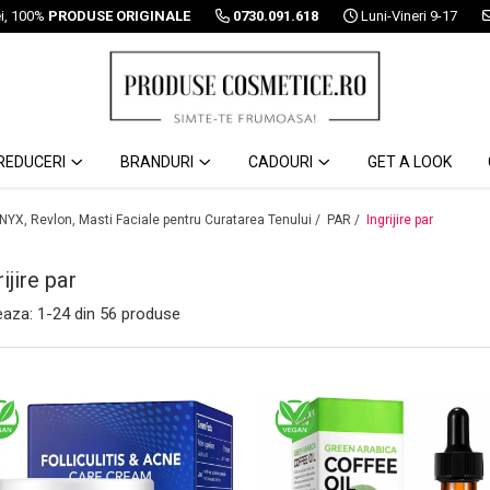
ei, 100%
PRODUSE ORIGINALE
0730.091.618
Luni-Vineri 9-17
REDUCERI
BRANDURI
CADOURI
GET A LOOK
 NYX, Revlon, Masti Faciale pentru Curatarea Tenului /
PAR /
Ingrijire par
rijire par
eaza:
1-
24
din
56
produse