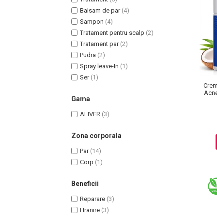
Balsam de par
(4)
Sampon
(4)
Tratament pentru scalp
(2)
Tratament par
(2)
Uleiuri pentru Par
Pudra
(2)
Uleiuri pentru Corp
Spray leave-In
(1)
Ser
(1)
Uleiuri Unghii / Cuticule
Crema
Uleiuri pentru Ten
Acne
Gama
Uleiuri Esentiale
ALIVER
(3)
INGRIJIRE TEN
Zona corporala
Par
(14)
Corp
(1)
Beneficii
Reparare
(3)
Hranire
(3)