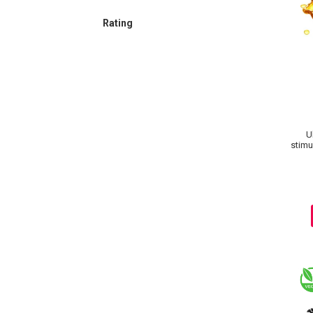
Lotiune Tonica
Hidratare
Rating
Contur de Ochi
Creme de Noapte
Creme de Zi
Serum / Elixir
Antirid
Contur de Ochi
U
stimu
Creme de Noapte
Creme de Zi
Plasturi Antirid
Serum / Elixir
Imperfectiuni
Iritatii
Matifiant si Purifiant
Matifiere
Spray Fixare Machiaj
Roseata