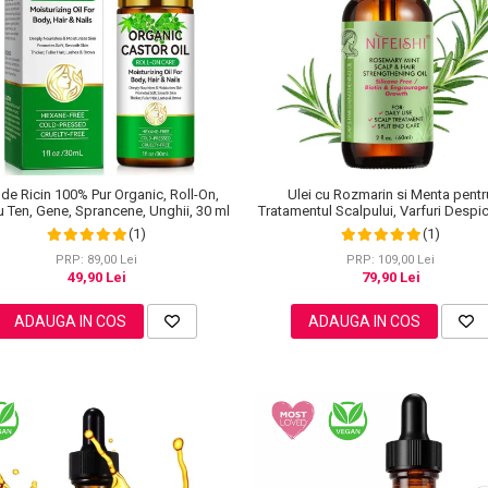
 de Ricin 100% Pur Organic, Roll-On,
Ulei cu Rozmarin si Menta pentr
u Ten, Gene, Sprancene, Unghii, 30 ml
Tratamentul Scalpului, Varfuri Despic
Cresterea Parului, NIFEISHI®, 60 
(1)
(1)
PRP: 89,00 Lei
PRP: 109,00 Lei
49,90 Lei
79,90 Lei
ADAUGA IN COS
ADAUGA IN COS