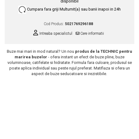
disponibil
Scrub / Balsam de buze
Cumpara fara griji
Multumit(a) sau banii inapoi in 24h
Netestate pe Animale
Cod Produs:
5021769296188
Intreaba specialistul
Cere informatii
Buze mai mari in mod natural? Un nou
produs de la TECHNIC pentru
marirea buzelor
- ofera instant un efect de buze pline, buze
voluminoase, catifelate si hidratate. Formula fara culoare, produsul se
poate aplica individual sau peste rujul preferat. Matifiaza si ofera un
aspect de buze seducatoare si irezistibile.