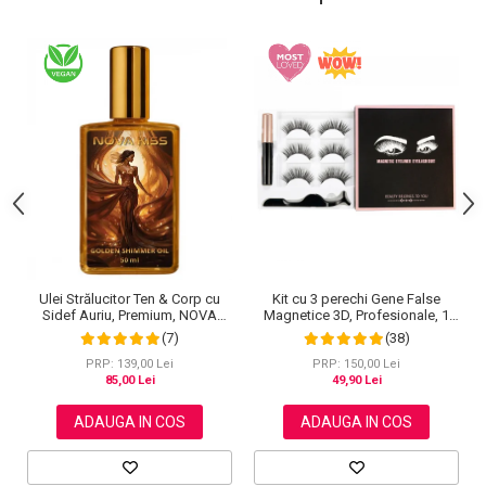
Ulei Strălucitor Ten & Corp cu
Kit cu 3 perechi Gene False
Sidef Auriu, Premium, NOVA
Magnetice 3D, Profesionale, 1
KISS®, 50 ml
Aplicator, 1 Eyeliner Magnetic
(7)
(38)
Negru intens, Waterproof, 3
Modele
PRP: 139,00 Lei
PRP: 150,00 Lei
85,00 Lei
49,90 Lei
ADAUGA IN COS
ADAUGA IN COS