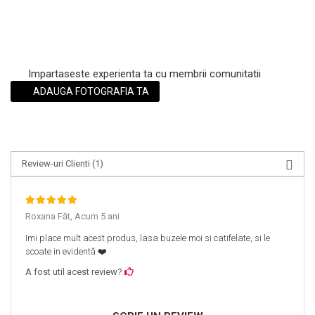
Impartaseste experienta ta cu membrii comunitatii
ADAUGA FOTOGRAFIA TA
Review-uri Clienti
(1)
Roxana Făt,
Acum 5 ani
Imi place mult acest produs, lasa buzele moi si catifelate, si le
scoate in evidentă ❤️
A fost util acest review?