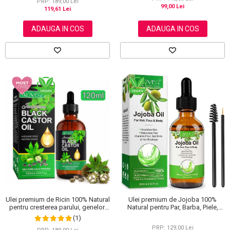
PRP: 189,00 Lei
99,00 Lei
119,61 Lei
ADAUGA IN COS
ADAUGA IN COS
Ulei premium de Ricin 100% Natural
Ulei premium de Jojoba 100%
pentru cresterea parului, genelor,
Natural pentru Par, Barba, Piele,
sprancenelor si unghiilor, Aliver 120
Unghii si Cuticule, Efect Hidratant si
(1)
ml
Reparator, Aliver 60 ml
PRP: 129,00 Lei