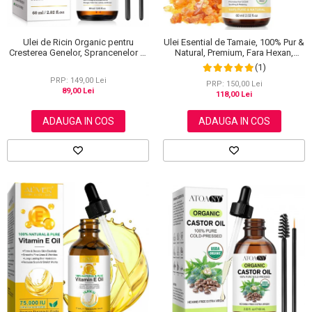
Ulei de Ricin Organic pentru
Ulei Esential de Tamaie, 100% Pur &
Cresterea Genelor, Sprancenelor si
Natural, Premium, Fara Hexan,
Parului, Fara Hexan, NOVA KISS®,
NOVA KISS®, 60 ml
(1)
60 ml
PRP: 149,00 Lei
PRP: 150,00 Lei
89,00 Lei
118,00 Lei
ADAUGA IN COS
ADAUGA IN COS