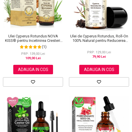
Scrub / Balsam de buze
Netestate pe Animale
Ulei Cyperus Rotundus NOVA
Ulei de Cyperus Rotundus, Roll-On
KISS® pentru Incetinirea Cresterii
100% Natural pentru Reducerea
Parului Nedorit, 100% Natural,
Cresterii Parului Nedorit, 60 ml
(1)
Premium, 60 ml
PRP: 129,00 Lei
PRP: 139,00 Lei
79,90 Lei
109,00 Lei
ADAUGA IN COS
ADAUGA IN COS