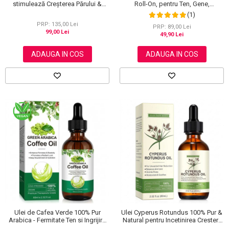
stimulează Creșterea Părului &
Roll-On, pentru Ten, Gene,
Genelor, 60 ml
Sprancene, Unghii, 30 ml
(1)
PRP: 135,00 Lei
PRP: 89,00 Lei
99,00 Lei
49,90 Lei
ADAUGA IN COS
ADAUGA IN COS
Ulei de Cafea Verde 100% Pur
Ulei Cyperus Rotundus 100% Pur &
Arabica - Fermitate Ten si Ingrijire
Natural pentru Incetinirea Cresterii
Par, Presat la Rece, 60ml
Parului Nedorit, 60 ml