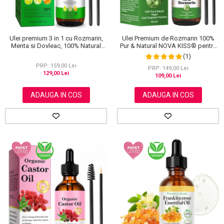
Ulei premium 3 in 1 cu Rozmarin,
Ulei Premium de Rozmarin 100%
Menta si Dovleac, 100% Natural
Pur & Natural NOVA KISS® pentru
pentru cresterea parului, tratarea
Cresterea Parului, Ingrijirea
(1)
scalpului si pielii, Aliver 60 ml
scalpului, Pielii, Genelor si
PRP: 159,00 Lei
Sprancenelor, 60 ml
PRP: 149,00 Lei
129,00 Lei
109,00 Lei
ADAUGA IN COS
ADAUGA IN COS