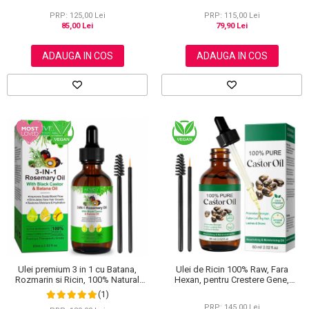
PRP: 125,00 Lei
PRP: 115,00 Lei
85,00 Lei
79,90 Lei
ADAUGA IN COS
ADAUGA IN COS
Ulei premium 3 in 1 cu Batana,
Ulei de Ricin 100% Raw, Fara
Rozmarin si Ricin, 100% Natural
Hexan, pentru Crestere Gene,
pentru cresterea parului, tratarea
Sprancene si Par, NOVA KISS® 60
(1)
scalpului si pielii, Aliver 60 ml
ml
PRP: 145,00 Lei