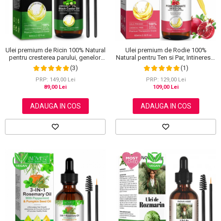
Ulei premium de Ricin 100% Natural
Ulei premium de Rodie 100%
pentru cresterea parului, genelor,
Natural pentru Ten si Par, Intinereste
sprancenelor si unghiilor, Aliver 60
Pielea si Intareste Firul de Par, Efect
(3)
(1)
ml
puternic antioxidant, Aliver 60 ml
PRP: 149,00 Lei
PRP: 129,00 Lei
89,00 Lei
109,00 Lei
ADAUGA IN COS
ADAUGA IN COS