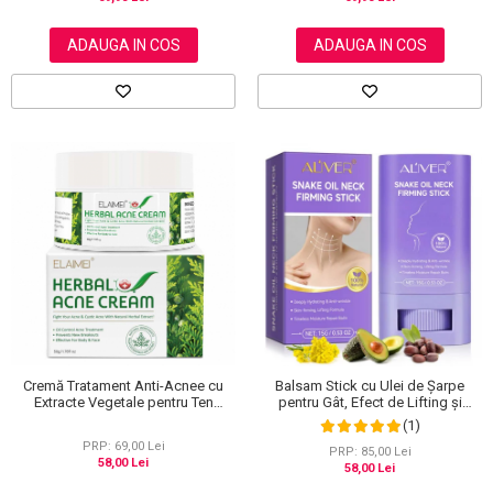
ADAUGA IN COS
ADAUGA IN COS
Cremă Tratament Anti-Acnee cu
Balsam Stick cu Ulei de Șarpe
Extracte Vegetale pentru Ten
pentru Gât, Efect de Lifting și
Sensibil, Elaimei, 50 g
Fermitate, 15 g
(1)
PRP: 69,00 Lei
PRP: 85,00 Lei
58,00 Lei
58,00 Lei