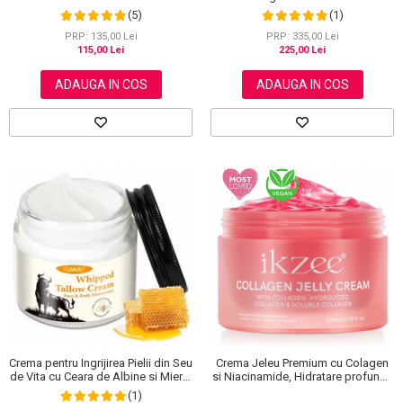
Formula Ultra Puternica si Crema
pentru Pete Pigmentare cu
(1)
(5)
Corectoare cu 45% Concentrat
Niacinamide, Vitamina C si Acid
Activ, NOVA KISS®
Hialuronic, NOVA KISS® Dark Spot,
PRP: 335,00 Lei
PRP: 135,00 Lei
50 ml
225,00 Lei
115,00 Lei
ADAUGA IN COS
ADAUGA IN COS
Crema pentru Ingrijirea Pielii din Seu
Crema Jeleu Premium cu Colagen
de Vita cu Ceara de Albine si Miere,
si Niacinamide, Hidratare profunda
100% Natural, Hidratare Profunda,
si Elasticitate, 100 ml
(1)