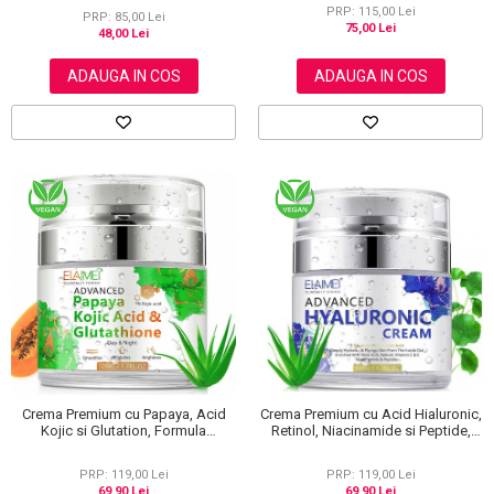
NOVA KISS®, 60 g
PRP: 115,00 Lei
PRP: 85,00 Lei
75,00 Lei
48,00 Lei
ADAUGA IN COS
ADAUGA IN COS
Crema Premium cu Papaya, Acid
Crema Premium cu Acid Hialuronic,
Kojic si Glutation, Formula
Retinol, Niacinamide si Peptide,
Avansata, 50 ml
Formula Avansata, 50 ml
PRP: 119,00 Lei
PRP: 119,00 Lei
69,90 Lei
69,90 Lei