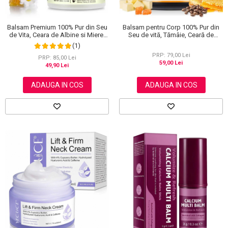
Balsam Premium 100% Pur din Seu
Balsam pentru Corp 100% Pur din
de Vita, Ceara de Albine si Miere,
Seu de vită, Tămâie, Ceară de
Efect Regenerator, 60 g
albine și Ulei de ricin, 60 g
(1)
PRP: 79,00 Lei
PRP: 85,00 Lei
59,00 Lei
49,90 Lei
ADAUGA IN COS
ADAUGA IN COS