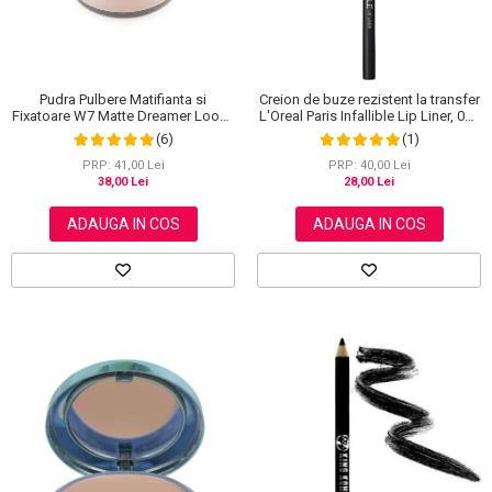
Pudra Pulbere Matifianta si
Creion de buze rezistent la transfer
Fixatoare W7 Matte Dreamer Loose
L'Oreal Paris Infallible Lip Liner, 001
Powder - Classy Cameo, 20g
Highlight On Point
(6)
(1)
PRP: 41,00 Lei
PRP: 40,00 Lei
38,00 Lei
28,00 Lei
ADAUGA IN COS
ADAUGA IN COS