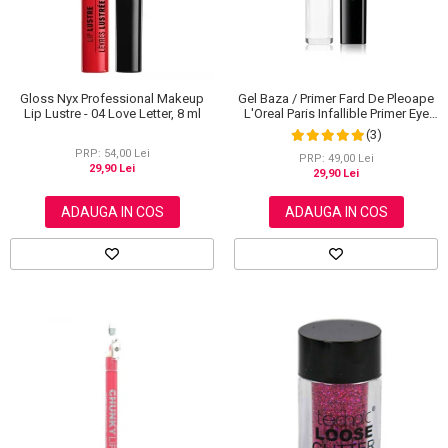
Gloss Nyx Professional Makeup
Gel Baza / Primer Fard De Pleoape
Lip Lustre - 04 Love Letter, 8 ml
L'Oreal Paris Infallible Primer Eye
Shadow Base 100, 3 ml
(3)
PRP: 54,00 Lei
PRP: 49,00 Lei
29,90 Lei
29,90 Lei
ADAUGA IN COS
ADAUGA IN COS