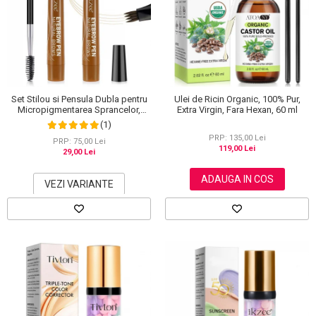
Set Stilou si Pensula Dubla pentru
Ulei de Ricin Organic, 100% Pur,
Micropigmentarea Sprancelor,
Extra Virgin, Fara Hexan, 60 ml
Efect Natural de Microblading,
(1)
Aspect de Sprancene Pline
PRP: 135,00 Lei
PRP: 75,00 Lei
119,00 Lei
29,00 Lei
ADAUGA IN COS
VEZI VARIANTE