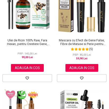
Scrub / Balsam de buze
Netestate pe Animale
Ulei de Ricin 100% Raw, Fara
Mascara cu Efect de Gene False,
Hexan, pentru Crestere Gene,
Fibre de Matase si Perie pentru
Sprancene si Par, NOVA KISS® 60
Curbare, Aliver 4D Extra Volume,
(5)
ml
Waterproof, Negru,10 g
PRP: 145,00 Lei
PRP: 85,00 Lei
99,00 Lei
59,90 Lei
ADAUGA IN COS
ADAUGA IN COS