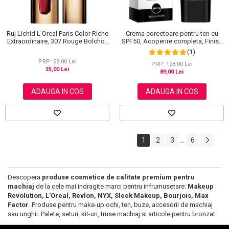
Ruj Lichid L'Oreal Paris Color Riche
Crema corectoare pentru ten cu
Extraordinaire, 307 Rouge Bolchoi,
SPF50, Acoperire completa, Finish
6 ml
mat, Rezistenta, Anti Roseata, CC
(1)
Cream Sefudun, 30 ml
PRP: 58,00 Lei
PRP: 128,00 Lei
35,00 Lei
89,00 Lei
ADAUGA IN COS
ADAUGA IN COS
1
2
3
6
...
Descopera
produse cosmetice de calitate premium pentru
machiaj
de la cele mai indragite marci pentru infrumusetare:
Makeup
Revolution, L'Oreal, Revlon, NYX, Sleek Makeup, Bourjois, Max
Factor
. Produse pentru make-up ochi, ten, buze, accesorii de machiaj
sau unghii. Palete, seturi, kit-uri, truse machiaj si articole pentru bronzat.