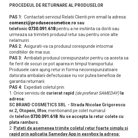
PROCEDEUL DE RETURNARE AL PRODUSELOR
Scrub / Balsam de buze
Netestate pe Animale
PAS 1:
Contactati serviciul Relatii Clienti prin email la adresa:
comenzi@produsecosmetice.ro
sau
telefonic
0730.091.618
pentru a ne instiinta ca doriti sau
urmeaza sa trimiteti produsul retur sau pentru orice alte
nelamuriri.
PAS 2:
Asigurati-va ca produsul corespunde intocmai
conditiilor de mai sus.
PAS 3:
Ambalati produsul corespunzator pentru ca acesta sa
fie ferit de socuri ce pot aparea in timpul transportului.
Produsele care ajung retur in forma necorespunzatoare
datorata ambalarii defectuoase nu vor putea beneficia de
garantia returnarii.
PAS 4:
Expediati coletul prin:
1. Orice serviciu de
curierat rapid
(de preferat SAMEDAY)
la
adresa:
SC BRAND COSMETICS SRL - Strada Nicolae Grigorescu
nr.2, Otopeni, Ilfov
, mentionand pe colet numarul
de
telefon
0730.091.618
.
Nu se accepta la retur colete cu
plata ramburs.
2.
Puteti de asemenea trimite coletul retur foarte simplu si
rapid prin aplicatia Sameday App in easybox la adresa: