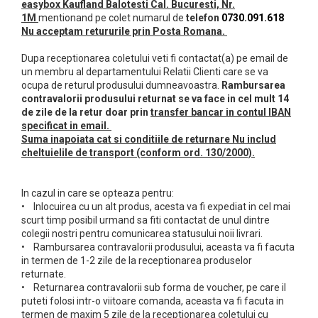
easybox Kaufland Balotesti Cal. Bucuresti, Nr.
1M
mentionand pe colet numarul de
telefon
0730.091.618
Nu acceptam retururile prin Posta Romana.
Dupa receptionarea coletului veti fi contactat(a) pe email de
un membru al departamentului Relatii Clienti care se va
ocupa de returul produsului dumneavoastra.
Rambursarea
contravalorii produsului returnat se va face in cel mult 14
de zile de la retur doar prin
transfer bancar in contul IBAN
specificat in email.
Suma inapoiata cat si conditiile de returnare Nu includ
cheltuielile de transport (conform ord. 130/2000).
In cazul in care se opteaza pentru:
• Inlocuirea cu un alt produs, acesta va fi expediat in cel mai
scurt timp posibil urmand sa fiti contactat de unul dintre
colegii nostri pentru comunicarea statusului noii livrari.
• Rambursarea contravalorii produsului, aceasta va fi facuta
in termen de 1-2 zile de la receptionarea produselor
returnate.
• Returnarea contravalorii sub forma de voucher, pe care il
puteti folosi intr-o viitoare comanda, aceasta va fi facuta in
termen de maxim 5 zile de la receptionarea coletului cu