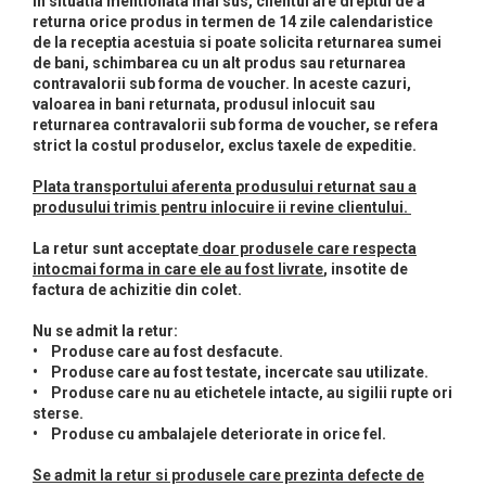
In situatia mentionata mai sus, clientul are dreptul de a
returna orice produs in termen de 14 zile calendaristice
de la receptia acestuia si poate solicita returnarea sumei
Autobronzante
de bani, schimbarea cu un alt produs sau returnarea
Lotiune autobronzanta
contravalorii sub forma de voucher. In aceste cazuri,
Uleiuri pentru Par
Masaj Facial si Drenaj Limfatic
Sampoane Colorante
Baie si Relaxare
Ten
Seturi Ingrijire SPA
Plasturi Unghii Deteriorate
Produse Fata
valoarea in bani returnata, produsul inlocuit sau
Spuma autobronzanta
Sapunuri
Anticearcan si Corector
Crema / Seruri
Uleiuri pentru Corp
Exfolianti si Masti
Sampon
Seturi Machiaj CADOU
Ingrijire
returnarea contravalorii sub forma de voucher, se refera
Gel autobronzant
strict la costul produselor, exclus taxele de expeditie.
Saruri si Perle
Baza Machiaj
Curatare
Gomaj si Exfoliere
Anti-Cadere
Cuticule
Uleiuri Unghii / Cuticule
Fata
Crema autobronzanta
Uleiuri
Fond de ten
Ingrijire Barba
Masti
Anti-Matreata
Unghii
Plata transportului aferenta produsului returnat sau a
Conturare
Uleiuri pentru Ten
Stralucitoare
Iluminator
Creme si Lotiuni
produsului trimis pentru inlocuire ii revine clientului.
Plasturi ochi / nas / frunte
Par Cret
Manichiura-Pedichiura
Diverse
Seturi Ingrijire
Exfolianti de corp
Uleiuri Esentiale
Pudra
Par Gras
Anticelulitice
Produse Curatare Ten
Ochi si Sprancene
Unghii False
Parfumuri Barbati
La retur sunt acceptate
doar produsele care respecta
Manusi / Accesorii
Fard obraz si Bronzer
Par Normal
Creme
intocmai forma in care ele au fost livrate
, insotite de
Demachiant si Apa Micelara
Kituri Sprancene
Pensule Unghii
Produse Corp
Produse Bronzante
BB / CC Cream
factura de achizitie din colet.
Par Uscat / Deteriorat
Lotiuni
Gel de Curatare
Palete Farduri
Creme / Lotiuni
Corp
Conturare ten
Produse Nail Art
Par Vopsit
Spray de Corp
Lotiune Tonica
Nu se admit la retur:
Seturi Ingrijire Ten / Corp
Ochi
Spray Fixare Machiaj
Produse Par
Ulei de Corp
• Produse care au fost desfacute.
Balsam si Masca
Hidratare
Seturi Corp
Ten
• Produse care au fost testate, incercate sau utilizate.
Ochi
Sampon si Balsam
Unturi
Indreptare
Contur de Ochi
• Produse care nu au etichetele intacte, au sigilii rupte ori
Multifunctionale
Protectie Solara
Styling
Baza Fixare Fard / Corector
Maini si Picioare
Par Vopsit
sterse.
Creme de Noapte
Machiaj Profesional
Vopsea / Nuantatoare
Acceleratoare
• Produse cu ambalajele deteriorate in orice fel.
Fard
Regenerare
Maini
Creme de Zi
Seturi Machiaj
Creme / Lotiuni SPF
Creion Contur
Stralucire
Picioare
Se admit la retur si produsele care prezinta defecte de
Serum / Elixir