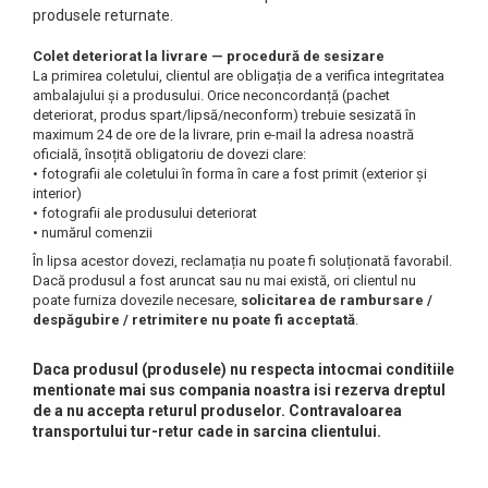
produsele returnate.
Colet deteriorat la livrare — procedură de sesizare
La primirea coletului, clientul are obligația de a verifica integritatea
ambalajului și a produsului. Orice neconcordanță (pachet
deteriorat, produs spart/lipsă/neconform) trebuie sesizată în
maximum 24 de ore de la livrare, prin e-mail la adresa noastră
oficială, însoțită obligatoriu de dovezi clare:
• fotografii ale coletului în forma în care a fost primit (exterior și
interior)
• fotografii ale produsului deteriorat
• numărul comenzii
În lipsa acestor dovezi, reclamația nu poate fi soluționată favorabil.
Dacă produsul a fost aruncat sau nu mai există, ori clientul nu
poate furniza dovezile necesare,
solicitarea de rambursare /
despăgubire / retrimitere nu poate fi acceptată
.
Daca produsul (produsele) nu respecta intocmai conditiile
mentionate mai sus compania noastra isi rezerva dreptul
de a nu accepta returul produselor. Contravaloarea
transportului tur-retur cade in sarcina clientului.