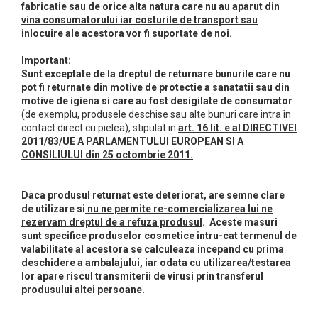
Dupa Plaja
Tus de Ochi
Buze
fabricatie sau de orice alta natura care nu au aparut din
Volum
Unghii
Antirid
vina consumatorului iar costurile de transport sau
Intensificatoare
Rimel
Seturi Rujuri / Glossuri
Ingrijire par
Plasturi Pentru Cicatrici
inlocuire ale acestora vor fi suportate de noi.
Contur de Ochi
Pigmenti Machiaj
Fiole
Bureti de Baie
Creme de Noapte
Solutii Ingrijire Gene
Important:
Serum-Elixir
Creme de Zi
Creme Ingrijire Cicatrici
Sunt exceptate de la dreptul de returnare bunurile care nu
Gene False
Uleiuri
pot fi returnate din motive de protectie a sanatatii sau din
Plasturi Antirid
Exfolianti / Scrub / Plasturi
Gene False
motive de igiena si care au fost desigilate de consumator
Vopsea de Par
Serum / Elixir
(de exemplu, produsele deschise sau alte bunuri care intra în
Glittere Ochi / Ten si Sclipici
Nuantatoare
contact direct cu pielea), stipulat in
art. 16 lit. e al DIRECTIVEI
Imperfectiuni
2011/83/UE A PARLAMENTULUI EUROPEAN SI A
Sprancene
Vopsele
Iritatii
CONSILIULUI din 25 octombrie 2011.
Creion Sprancene
Styling
Matifiant si Purifiant
Fard si Pudra de Sprancene
Fixativ
Matifiere
Daca produsul returnat este deteriorat, are semne clare
Gel Sprancene
Gel si Ceara
de utilizare si
nu ne permite re-comercializarea lui ne
Spray Fixare Machiaj
Mascara pentru Sprancene
rezervam dreptul de a refuza produsul
. Aceste masuri
Spuma
Roseata
sunt specifice produselor cosmetice intru-cat termenul de
Vopsea Sprancene
Perii de Par si Piepteni
valabilitate al acestora se calculeaza incepand cu prima
Pete
Buze
deschidere a ambalajului, iar odata cu utilizarea/testarea
lor apare riscul transmiterii de virusi prin transferul
Creion Contur
Ingrijire Gene
produsului altei persoane.
Lipgloss / Luciu buze
Ruj