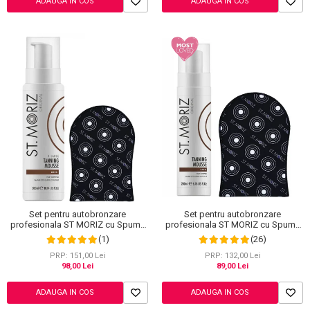
ADAUGA IN COS
ADAUGA IN COS
Set pentru autobronzare
Set pentru autobronzare
profesionala ST MORIZ cu Spuma
profesionala ST MORIZ cu Spuma
Dark XL si Manusa
Dark si Manusa, 200 ml
(1)
(26)
PRP: 151,00 Lei
PRP: 132,00 Lei
98,00 Lei
89,00 Lei
ADAUGA IN COS
ADAUGA IN COS