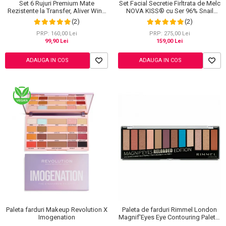
Ingrijire Gene
Lipgloss / Luciu buze
Set Facial Secretie Firltrata de Melc
Set 6 Rujuri Premium Mate
NOVA KISS® cu Ser 96% Snail
Rezistente la Transfer, Aliver Wine
Ruj
Power si Crema Advanced Snail 92
Lip Tint Waterproof, 7 g X 6 buc
(2)
(2)
Scrub / Balsam de buze
All in One
PRP: 275,00 Lei
PRP: 160,00 Lei
159,00 Lei
99,90 Lei
Netestate pe Animale
ADAUGA IN COS
ADAUGA IN COS
Paleta farduri Makeup Revolution X
Paleta de farduri Rimmel London
Imogenation
Magnif'Eyes Eye Contouring Palette
012 Reloaded Edition, 14.2 g