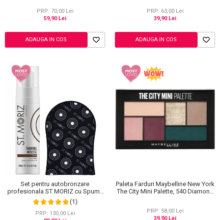
PRP: 70,00 Lei
PRP: 63,00 Lei
59,90 Lei
39,90 Lei
ADAUGA IN COS
ADAUGA IN COS
Set pentru autobronzare
Paleta Farduri Maybelline New York
profesionala ST MORIZ cu Spuma
The City Mini Palette, 540 Diamond
Dark Fast Drying si Manusa Velvet
District, 6 g
(1)
Tanning Mitt
PRP: 58,00 Lei
PRP: 130,00 Lei
39,90 Lei