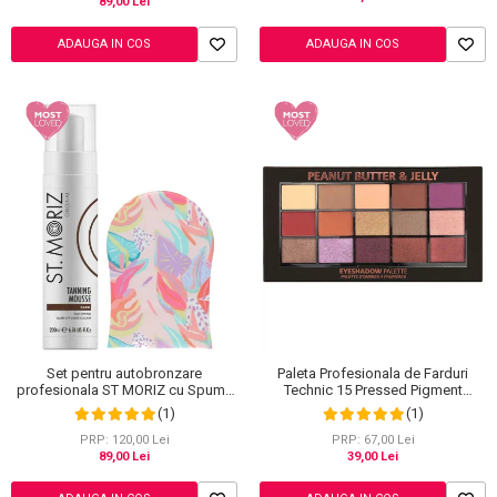
89,00 Lei
ADAUGA IN COS
ADAUGA IN COS
Set pentru autobronzare
Paleta Profesionala de Farduri
profesionala ST MORIZ cu Spuma
Technic 15 Pressed Pigment
Dark si Manusa Sunkissed,
Palette, Peanut Butter & Jelly, 15
(1)
(1)
Hawaiian Edition
Culori, 30 g
PRP: 120,00 Lei
PRP: 67,00 Lei
89,00 Lei
39,00 Lei