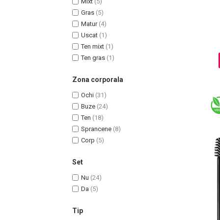
Mixt
(5)
Ingrijire par
Gras
(5)
Matur
(4)
Fiole
Uscat
(1)
Serum-Elixir
Ten mixt
(1)
Uleiuri
Ten gras
(1)
Vopsea de Par
Nuantatoare
Zona corporala
Vopsele
Ochi
(31)
Styling
Buze
(24)
Fixativ
Ten
(18)
Gel si Ceara
Sprancene
(8)
Spuma
Corp
(5)
Perii de Par si Piepteni
Set
INGRIJIRE CORP
Nu
(24)
Da
(5)
Tip