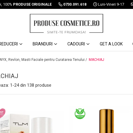
ei, 100%
PRODUSE ORIGINALE
0730.091.618
Luni-Vineri 9-17
REDUCERI
BRANDURI
CADOURI
GET A LOOK
 NYX, Revlon, Masti Faciale pentru Curatarea Tenului /
MACHIAJ
CHIAJ
eaza:
1-
24
din
138
produse