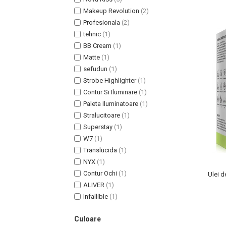
Lotiune Tonica
Makeup Revolution
(2)
Hidratare
Profesionala
(2)
Contur de Ochi
tehnic
(1)
Creme de Noapte
BB Cream
(1)
Creme de Zi
Matte
(1)
Serum / Elixir
sefudun
(1)
Antirid
Strobe Highlighter
(1)
Contur Si Iluminare
(1)
Contur de Ochi
Paleta Iluminatoare
(1)
Creme de Noapte
Stralucitoare
(1)
Creme de Zi
Superstay
(1)
Plasturi Antirid
W7
(1)
Serum / Elixir
Translucida
(1)
Imperfectiuni
NYX
(1)
Iritatii
Contur Ochi
(1)
Ulei d
ALIVER
(1)
Matifiant si Purifiant
Infallible
(1)
Matifiere
Spray Fixare Machiaj
Culoare
Roseata