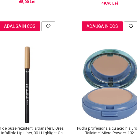
65,00 Lei
49,90 Lei
ADAUGA IN COS
ADAUGA IN COS
n de buze rezistent la transfer L'Oreal
Pudra profesionala cu acid hialur
 Infallible Lip Liner, 001 Highlight On
Tailaimei Micro Powder, 102