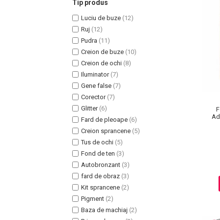
Tip produs
Luciu de buze
(12)
Ruj
(12)
Pudra
(11)
Creion de buze
(10)
Uleiuri pentru Par
Creion de ochi
(8)
Uleiuri pentru Corp
Iluminator
(7)
Uleiuri Unghii / Cuticule
Gene false
(7)
Uleiuri pentru Ten
Corector
(7)
Uleiuri Esentiale
Glitter
(6)
F
Ada
INGRIJIRE TEN
Fard de pleoape
(6)
Creion sprancene
(5)
Tus de ochi
(5)
Fond de ten
(3)
Autobronzant
(3)
fard de obraz
(3)
Kit sprancene
(2)
Pigment
(2)
Baza de machiaj
(2)