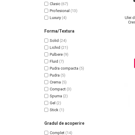
Clasic
(67)
Profesional
(13)
Luxury
(4)
Ulei 
Cre
Forma/Textura
Solid
(24)
Lichid
(21)
Pulbere
(9)
Fluid
(7)
Pudra compacta
(5)
Pudra
(5)
Crema
(5)
Compact
(3)
Spuma
(2)
Baie si Relaxare
Gel
(2)
Stick
(1)
Sapunuri
Saruri si Perle
Gradul de acoperire
Uleiuri
Complet
(14)
Creme si Lotiuni