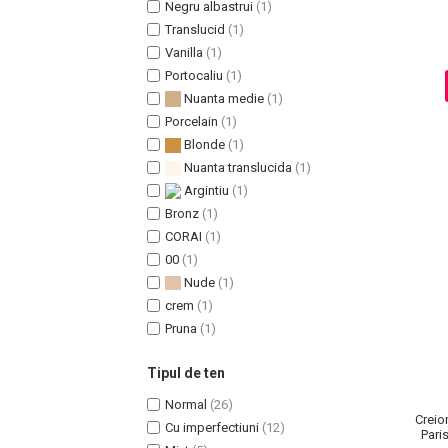
Negru albastrui
(1)
Translucid
(1)
Vanilla
(1)
Portocaliu
(1)
Sampoane Colorante
Nuanta medie
(1)
Sampon
Porcelain
(1)
Anti-Cadere
Blonde
(1)
Anti-Matreata
Nuanta translucida
(1)
Par Cret
Argintiu
(1)
Par Gras
Bronz
(1)
CORAI
(1)
Par Normal
00
(1)
Par Uscat / Deteriorat
Nude
(1)
Par Vopsit
crem
(1)
Balsam si Masca
Pruna
(1)
Indreptare
Par Vopsit
Tipul de ten
Regenerare
Normal
(26)
Creio
Stralucire
Cu imperfectiuni
(12)
Paris
Volum