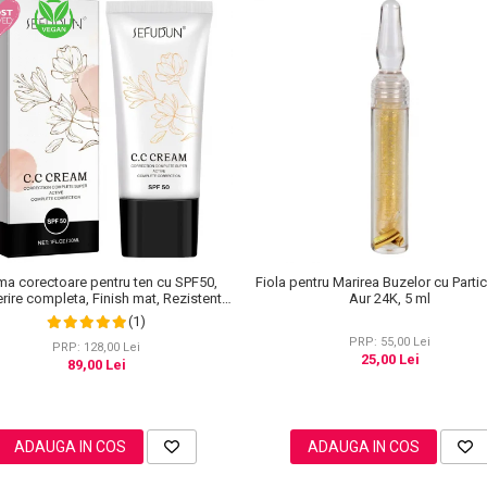
ma corectoare pentru ten cu SPF50,
Fiola pentru Marirea Buzelor cu Parti
ire completa, Finish mat, Rezistenta,
Aur 24K, 5 ml
i Roseata, CC Cream Sefudun, 30 ml
(1)
PRP: 55,00 Lei
PRP: 128,00 Lei
25,00 Lei
89,00 Lei
ADAUGA IN COS
ADAUGA IN COS