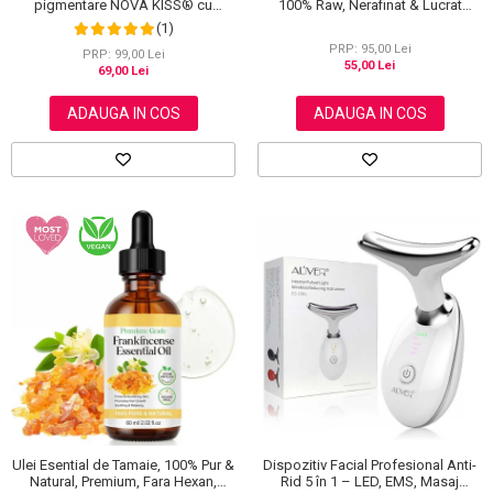
pigmentare NOVA KISS® cu
100% Raw, Nerafinat & Lucrat
Turmeric si Acid kojic, Efect de
Manual, Formula Premium cu
(1)
uniformizare si luminozitate, 60
Antioxidanti si Vitamine, 100 g
PRP: 95,00 Lei
bucati
PRP: 99,00 Lei
55,00 Lei
69,00 Lei
ADAUGA IN COS
ADAUGA IN COS
Dispozitiv Facial Profesional Anti-
Ulei Esential de Tamaie, 100% Pur &
Rid 5 în 1 – LED, EMS, Masaj
Natural, Premium, Fara Hexan,