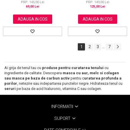
PRP: 145,00 Lei
PRP: 149,00 Lei
69,00 Lei
125,00 Lei
ADAUGA IN COS
ADAUGA IN COS
1
2
3
7
...
Ai grija de tenul tau cu
produse pentru curatarea tenului
cu
ingrediente de calitate. Descopera
masca cu aur, melc si colagen
sau masca pe baza de carbun activ
pentru c
uratarea profunda a
porilor
, netezire sau indepartarea punctelor negre. Hidrateaza tenul cu
seruri
pe baza de acid hialuronic, vitamina C sau colagen.
INFORMATII
SUPORT