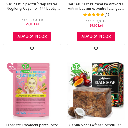
Set 160 Plasturi Premium Anti-rid si
Set Plasturi pentru Îndepărtarea
Anti-imbatranire, pentru fata, gat si
Negilor și Coșurilor, 144 bucăți,
decolteu, 100% Naturali
Elaimei
(1)
PRP: 125,00 Lei
PRP: 139,00 Lei
79,00 Lei
89,00 Lei
ADAUGA IN COS
ADAUGA IN COS
Dischete Tratament pentru pete
Sapun Negru African pentru Ten,