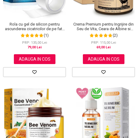
Rola cu gel de silicon pentru
Crema Premium pentru Ingrijire din
ascunderea cicatricilor de pe fata
Seu de Vita, Ceara de Albine si
sau corp, plasture reutilizabil, 2.5
Miere, 100% Naturala, NOVA
(1)
(2)
cm x 1.5 m, Elaimei
KISS®, 120 g
PRP: 135,00 Lei
PRP: 115,00 Lei
79,00 Lei
69,00 Lei
ADAUGA IN COS
ADAUGA IN COS