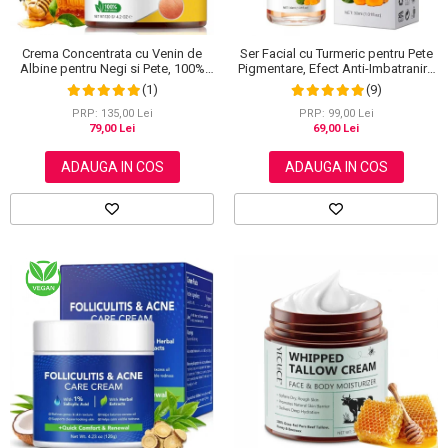
Crema Concentrata cu Venin de
Ser Facial cu Turmeric pentru Pete
Albine pentru Negi si Pete, 100%
Pigmentare, Efect Anti-Imbatranire
Naturala, 120 g
SEFUDUN, 30 ml
(1)
(9)
PRP: 135,00 Lei
PRP: 99,00 Lei
79,00 Lei
69,00 Lei
ADAUGA IN COS
ADAUGA IN COS