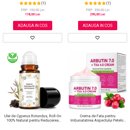
Termic, Lifting & Rejuvenare
NOVA KISS®, 60 ml
(1)
(1)
PRP: 330,00 Lei
PRP: 150,00 Lei
290,00 Lei
118,00 Lei
ADAUGA IN COS
ADAUGA IN COS
Ulei de Cyperus Rotundus, Roll-On
Crema de Fata pentru
100% Natural pentru Reducerea
Imbunatatirea Aspectului Petelor
Cresterii Parului Nedorit, 60 ml
Pigmentare si Luminozitate, cu
Arbutina, 120 ml