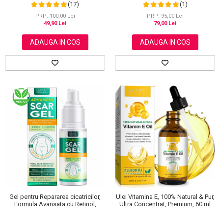
impotriva Excesului de Sebum,
(17)
(1)
Anti-inflamator, Anti-pori dilatati,
NOVA KISS®
PRP: 100,00 Lei
PRP: 95,00 Lei
49,90 Lei
79,00 Lei
ADAUGA IN COS
ADAUGA IN COS
Gel pentru Repararea cicatricilor,
Ulei Vitamina E, 100% Natural & Pur,
Formula Avansata cu Retinol,
Ultra Concentrat, Premium, 60 ml
Alantoina si Vitamina E, Elaimei, 50
ml