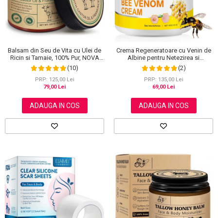
Scrub / Balsam de buze
Netestate pe Animale
Balsam din Seu de Vita cu Ulei de
Crema Regeneratoare cu Venin de
Ricin si Tamaie, 100% Pur, NOVA
Albine pentru Netezirea si
KISS®, 120 g
Reinoirea Pielii, 100 g
(10)
(2)
PRP: 125,00 Lei
PRP: 135,00 Lei
79,00 Lei
69,00 Lei
ADAUGA IN COS
ADAUGA IN COS