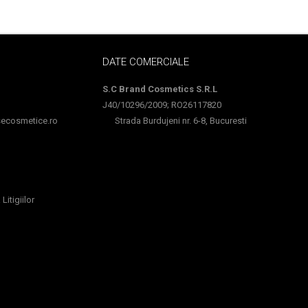
DATE COMERCIALE
S.C Brand Cosmetics S.R.L
J40/10296/2009; RO26117820
cosmetice.ro
Strada Burdujeni nr. 6-8, Bucuresti
Litigiilor