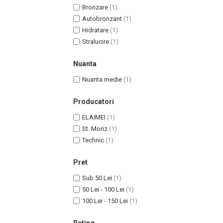
Bronzare
(1)
Autobronzant
(1)
Hidratare
(1)
Stralucire
(1)
Nuanta
Nuanta medie
(1)
Producatori
ELAIMEI
(1)
Masaj Facial si Drenaj Limfatic
St. Moriz
(1)
Exfolianti si Masti
Technic
(1)
Gomaj si Exfoliere
Masti
Pret
Plasturi ochi / nas / frunte
Sub 50 Lei
(1)
Produse Curatare Ten
50 Lei - 100 Lei
(1)
Demachiant si Apa Micelara
100 Lei - 150 Lei
(1)
Gel de Curatare
Rating