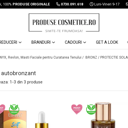
ei, 100%
PRODUSE ORIGINALE
0730.091.618
Luni-Vineri 9-17
REDUCERI
BRANDURI
CADOURI
GET A LOOK
 NYX, Revlon, Masti Faciale pentru Curatarea Tenului /
BRONZ / PROTECTIE SOLA
 autobronzant
eaza:
1-
3
din
3
produse