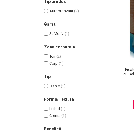
Tip produs
Autobronzant
(2)
Gama
Uleiuri pentru Par
St Moriz
(1)
Uleiuri pentru Corp
Zona corporala
Uleiuri Unghii / Cuticule
Uleiuri pentru Ten
Ten
(2)
Corp
(1)
Uleiuri Esentiale
Picat
INGRIJIRE TEN
cu Gal
Tip
Clasic
(1)
Forma/Textura
Lichid
(1)
Crema
(1)
Beneficii