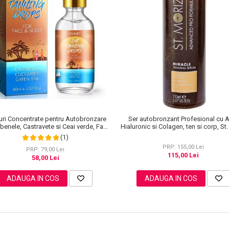
uri Concentrate pentru Autobronzare
Ser autobronzant Profesional cu 
benele, Castravete si Ceai verde, Fata
Hialuronic si Colagen, ten si corp, St
si Corp, Elaimei, 60 ml
Advanced PRO Miracle Tanning, 15
(1)
PRP: 155,00 Lei
PRP: 79,00 Lei
115,00 Lei
58,00 Lei
ADAUGA IN COS
ADAUGA IN COS