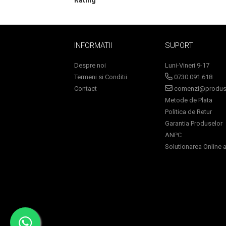
Lotiune Tonica
Hidratare
Contur de Ochi
Creme de Noapte
INFORMATII
SUPORT
Creme de Zi
Despre noi
Luni-Vineri 9-17
Serum / Elixir
Termeni si Conditii
0730.091.618
Antirid
Contact
comenzi@produse
Contur de Ochi
Metode de Plata
Creme de Noapte
Politica de Retur
Creme de Zi
Garantia Produselor
Plasturi Antirid
ANPC
Solutionarea Online a 
Serum / Elixir
Imperfectiuni
Iritatii
Matifiant si Purifiant
Matifiere
Spray Fixare Machiaj
Roseata