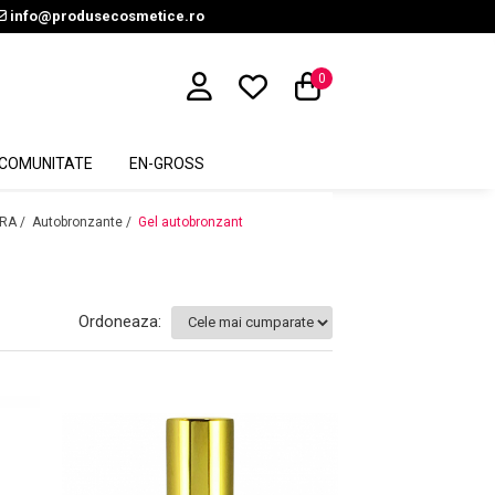
info@produsecosmetice.ro
0
COMUNITATE
EN-GROSS
RA /
Autobronzante /
Gel autobronzant
Ordoneaza: