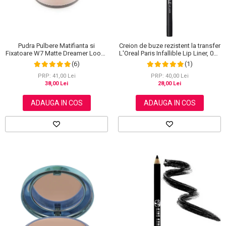
Pudra Pulbere Matifianta si
Creion de buze rezistent la transfer
Fixatoare W7 Matte Dreamer Loose
L'Oreal Paris Infallible Lip Liner, 001
Powder - Classy Cameo, 20g
Highlight On Point
(6)
(1)
PRP: 41,00 Lei
PRP: 40,00 Lei
38,00 Lei
28,00 Lei
ADAUGA IN COS
ADAUGA IN COS