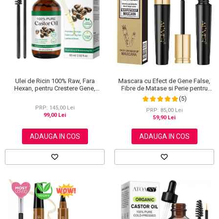
Scrub / Balsam de buze
Netestate pe Animale
Ulei de Ricin 100% Raw, Fara
Mascara cu Efect de Gene False,
Hexan, pentru Crestere Gene,
Fibre de Matase si Perie pentru
Sprancene si Par, NOVA KISS® 60
Curbare, Aliver 4D Extra Volume,
(5)
ml
Waterproof, Negru,10 g
PRP: 145,00 Lei
PRP: 85,00 Lei
99,00 Lei
59,90 Lei
ADAUGA IN COS
ADAUGA IN COS