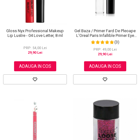
Gloss Nyx Professional Makeup
Gel Baza / Primer Fard De Pleoape
Lip Lustre - 04 Love Letter, 8 ml
L'Oreal Paris Infallible Primer Eye
Shadow Base 100, 3 ml
(3)
PRP: 54,00 Lei
PRP: 49,00 Lei
29,90 Lei
29,90 Lei
ADAUGA IN COS
ADAUGA IN COS