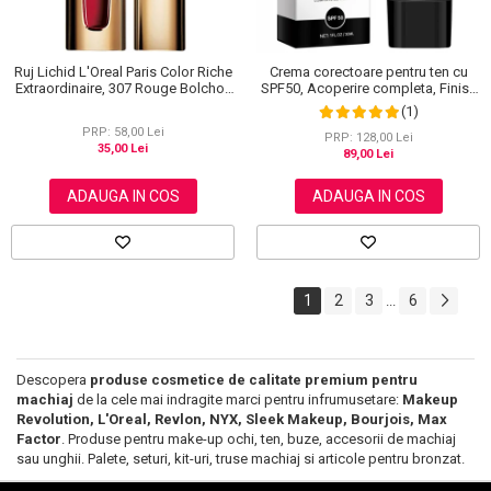
Ruj Lichid L'Oreal Paris Color Riche
Crema corectoare pentru ten cu
Extraordinaire, 307 Rouge Bolchoi,
SPF50, Acoperire completa, Finish
6 ml
mat, Rezistenta, Anti Roseata, CC
(1)
Cream Sefudun, 30 ml
PRP: 58,00 Lei
PRP: 128,00 Lei
35,00 Lei
89,00 Lei
ADAUGA IN COS
ADAUGA IN COS
1
2
3
6
...
Descopera
produse cosmetice de calitate premium pentru
machiaj
de la cele mai indragite marci pentru infrumusetare:
Makeup
Revolution, L'Oreal, Revlon, NYX, Sleek Makeup, Bourjois, Max
Factor
. Produse pentru make-up ochi, ten, buze, accesorii de machiaj
sau unghii. Palete, seturi, kit-uri, truse machiaj si articole pentru bronzat.