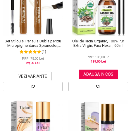
Set Stilou si Pensula Dubla pentru
Ulei de Ricin Organic, 100% Pur,
Micropigmentarea Sprancelor,
Extra Virgin, Fara Hexan, 60 ml
Efect Natural de Microblading,
(1)
Aspect de Sprancene Pline
PRP: 135,00 Lei
PRP: 75,00 Lei
119,00 Lei
29,00 Lei
ADAUGA IN COS
VEZI VARIANTE