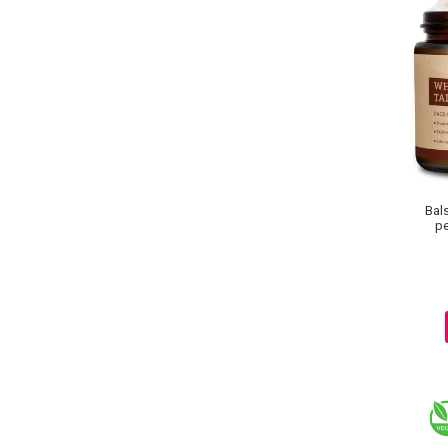
Pete
Ingrijire Gene
PAR
Bal
pe