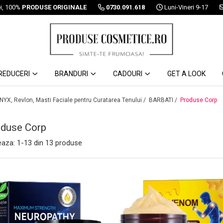
ei, 100%
PRODUSE ORIGINALE
0730.091.618
Luni-Vineri 9-17
REDUCERI
BRANDURI
CADOURI
GET A LOOK
 NYX, Revlon, Masti Faciale pentru Curatarea Tenului /
BARBATI /
Produse Corp
duse Corp
eaza:
1-
13
din
13
produse