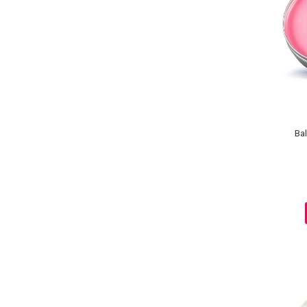
Lotiune Tonica
Hidratare
Contur de Ochi
Creme de Noapte
Creme de Zi
Serum / Elixir
Antirid
Contur de Ochi
Ba
Creme de Noapte
Creme de Zi
Plasturi Antirid
Serum / Elixir
Imperfectiuni
Iritatii
Matifiant si Purifiant
Matifiere
Spray Fixare Machiaj
Roseata