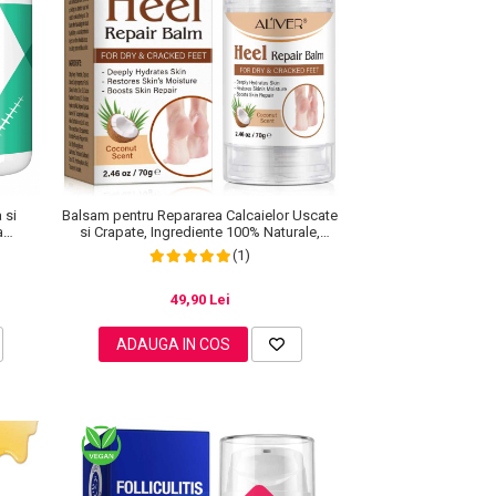
 si
Balsam pentru Repararea Calcaielor Uscate
a
si Crapate, Ingrediente 100% Naturale,
ml
Aroma de Cocos, Aliver 70 g
(1)
49,90 Lei
ADAUGA IN COS