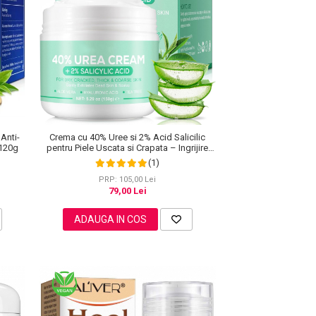
 Anti-
Crema cu 40% Uree si 2% Acid Salicilic
 120g
pentru Piele Uscata si Crapata – Ingrijire
Picioare si Maini, 150 g
(1)
PRP: 105,00 Lei
79,00 Lei
ADAUGA IN COS