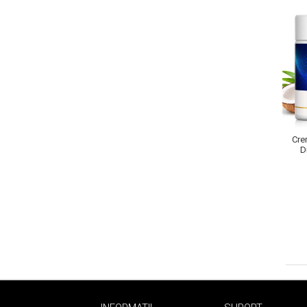
Sampoane Colorante
Sampon
Anti-Cadere
Anti-Matreata
Par Cret
Cre
Par Gras
D
Par Normal
Par Uscat / Deteriorat
Par Vopsit
Balsam si Masca
Indreptare
Par Vopsit
Regenerare
Stralucire
Volum