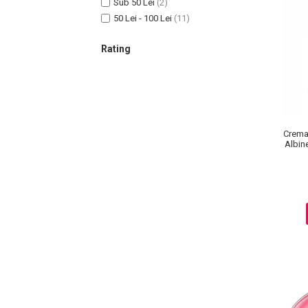
Sub 50 Lei
(2)
50 Lei - 100 Lei
(11)
Rating
Crema
Albin
Masaj Facial si Drenaj Limfatic
Exfolianti si Masti
Gomaj si Exfoliere
Masti
Plasturi ochi / nas / frunte
Produse Curatare Ten
Demachiant si Apa Micelara
Gel de Curatare