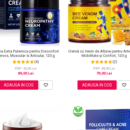
Cremă cu Venin de Albine pentru Artic
a Extra Puternica pentru Disconfort
Mobilitate și Confort, 120 g
rvos, Muscular si Articular, 120 g
(2)
(4)
PRP: 89,90 Lei
PRP: 95,00 Lei
79,00 Lei
89,00 Lei
ADAUGA IN COS
ADAUGA IN COS