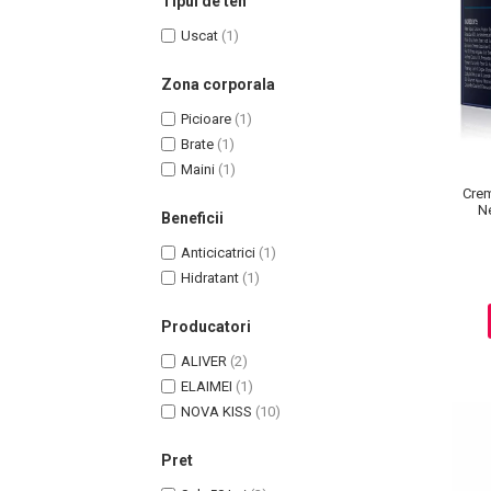
Tipul de ten
Uscat
(1)
Zona corporala
Picioare
(1)
Uleiuri pentru Par
Brate
(1)
Uleiuri pentru Corp
Maini
(1)
Uleiuri Unghii / Cuticule
Crem
Uleiuri pentru Ten
Ne
Beneficii
Uleiuri Esentiale
Anticicatrici
(1)
INGRIJIRE TEN
Hidratant
(1)
Producatori
ALIVER
(2)
ELAIMEI
(1)
NOVA KISS
(10)
Pret