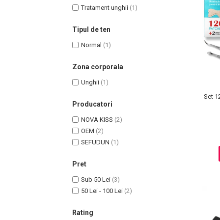
Tratament unghii
(1)
Tipul de ten
Normal
(1)
Uleiuri pentru Par
Uleiuri pentru Corp
Zona corporala
Uleiuri Unghii / Cuticule
Unghii
(1)
Uleiuri pentru Ten
Set 1
Producatori
Uleiuri Esentiale
INGRIJIRE TEN
NOVA KISS
(2)
OEM
(2)
SEFUDUN
(1)
Pret
Sub 50 Lei
(3)
50 Lei - 100 Lei
(2)
Rating