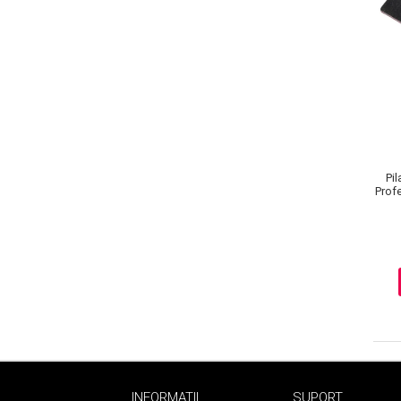
Pi
Prof
Masaj Facial si Drenaj Limfatic
Exfolianti si Masti
Gomaj si Exfoliere
Masti
Plasturi ochi / nas / frunte
Produse Curatare Ten
Demachiant si Apa Micelara
Gel de Curatare
INFORMATII
SUPORT