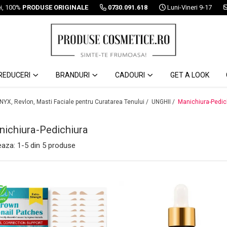
ei, 100%
PRODUSE ORIGINALE
0730.091.618
Luni-Vineri 9-17
REDUCERI
BRANDURI
CADOURI
GET A LOOK
 NYX, Revlon, Masti Faciale pentru Curatarea Tenului /
UNGHII /
Manichiura-Pedic
ichiura-Pedichiura
eaza:
1-
5
din
5
produse