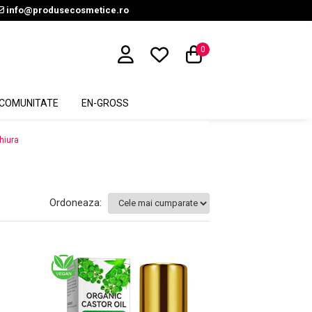
info@produsecosmetice.ro
0
COMUNITATE
EN-GROSS
hiura
Ordoneaza: