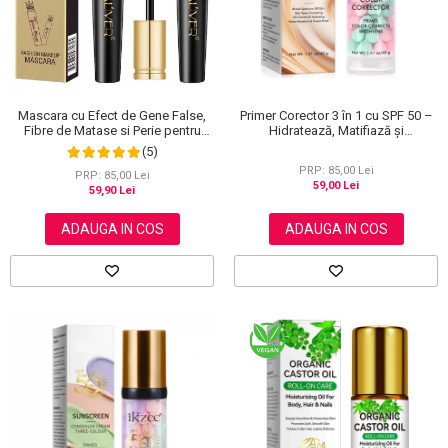
Primer Corector 3 în 1 cu SPF 50 –
Mascara cu Efect de Gene False,
Hidratează, Matifiază și
Fibre de Matase si Perie pentru
Uniformizează Tonul Pielii, 40 g
Curbare, Aliver 4D Extra Volume,
(5)
Waterproof, Negru,10 g
PRP: 85,00 Lei
PRP: 85,00 Lei
59,00 Lei
59,90 Lei
ADAUGA IN COS
ADAUGA IN COS