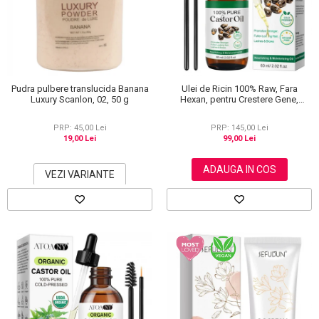
Scrub / Balsam de buze
Netestate pe Animale
Pudra pulbere translucida Banana
Ulei de Ricin 100% Raw, Fara
Luxury Scanlon, 02, 50 g
Hexan, pentru Crestere Gene,
Sprancene si Par, NOVA KISS® 60
ml
PRP: 45,00 Lei
PRP: 145,00 Lei
19,00 Lei
99,00 Lei
ADAUGA IN COS
VEZI VARIANTE