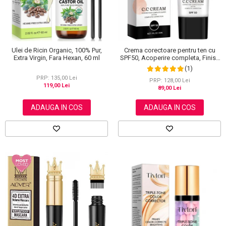
Ulei de Ricin Organic, 100% Pur,
Crema corectoare pentru ten cu
Extra Virgin, Fara Hexan, 60 ml
SPF50, Acoperire completa, Finish
mat, Rezistenta, Anti Roseata, CC
(1)
Cream Sefudun, 30 ml
PRP: 135,00 Lei
PRP: 128,00 Lei
119,00 Lei
89,00 Lei
ADAUGA IN COS
ADAUGA IN COS