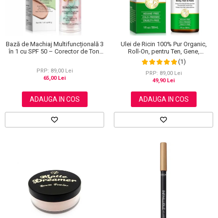
Bază de Machiaj Multifuncțională 3
Ulei de Ricin 100% Pur Organic,
în 1 cu SPF 50 – Corector de Ton,
Roll-On, pentru Ten, Gene,
Hidratant și Matifiant
Sprancene, Unghii, 30 ml
(1)
PRP: 89,00 Lei
PRP: 89,00 Lei
65,00 Lei
49,90 Lei
ADAUGA IN COS
ADAUGA IN COS