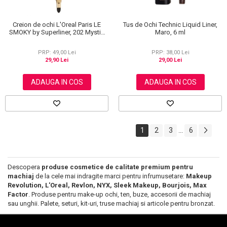
Creion de ochi L'Oreal Paris LE
Tus de Ochi Technic Liquid Liner,
SMOKY by Superliner, 202 Mystic
Maro, 6 ml
Grey
PRP: 49,00 Lei
PRP: 38,00 Lei
29,90 Lei
29,00 Lei
ADAUGA IN COS
ADAUGA IN COS
1
2
3
6
...
Descopera
produse cosmetice de calitate premium pentru
machiaj
de la cele mai indragite marci pentru infrumusetare:
Makeup
Revolution, L'Oreal, Revlon, NYX, Sleek Makeup, Bourjois, Max
Factor
. Produse pentru make-up ochi, ten, buze, accesorii de machiaj
sau unghii. Palete, seturi, kit-uri, truse machiaj si articole pentru bronzat.