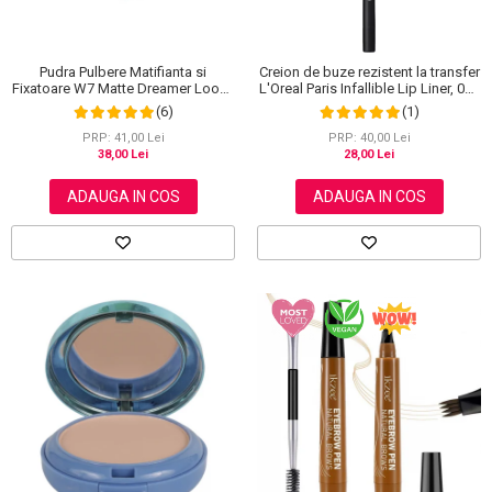
Pudra Pulbere Matifianta si
Creion de buze rezistent la transfer
Fixatoare W7 Matte Dreamer Loose
L'Oreal Paris Infallible Lip Liner, 001
Powder - Classy Cameo, 20g
Highlight On Point
(6)
(1)
PRP: 41,00 Lei
PRP: 40,00 Lei
38,00 Lei
28,00 Lei
ADAUGA IN COS
ADAUGA IN COS