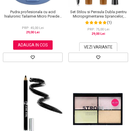
Pudra profesionala cu acid
Set Stilou si Pensula Dubla pentru
hialuronic Tailaimei Micro Powder,
Micropigmentarea Sprancelor,
102
Efect Natural de Microblading,
(1)
Aspect de Sprancene Pline
PRP: 45,00 Lei
PRP: 75,00 Lei
29,00 Lei
29,00 Lei
ADAUGA IN COS
VEZI VARIANTE