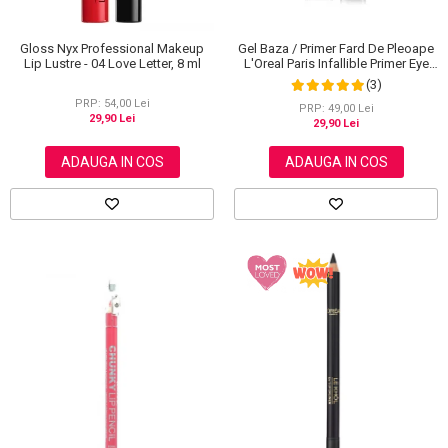
Gloss Nyx Professional Makeup
Gel Baza / Primer Fard De Pleoape
Lip Lustre - 04 Love Letter, 8 ml
L'Oreal Paris Infallible Primer Eye
Shadow Base 100, 3 ml
(3)
PRP: 54,00 Lei
PRP: 49,00 Lei
29,90 Lei
29,90 Lei
ADAUGA IN COS
ADAUGA IN COS