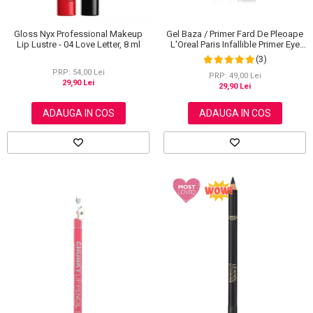
Gloss Nyx Professional Makeup
Gel Baza / Primer Fard De Pleoape
Lip Lustre - 04 Love Letter, 8 ml
L'Oreal Paris Infallible Primer Eye
Shadow Base 100, 3 ml
(3)
PRP: 54,00 Lei
PRP: 49,00 Lei
29,90 Lei
29,90 Lei
ADAUGA IN COS
ADAUGA IN COS