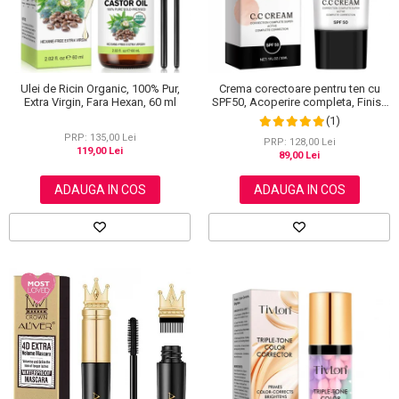
Ulei de Ricin Organic, 100% Pur,
Crema corectoare pentru ten cu
Extra Virgin, Fara Hexan, 60 ml
SPF50, Acoperire completa, Finish
mat, Rezistenta, Anti Roseata, CC
(1)
Cream Sefudun, 30 ml
PRP: 135,00 Lei
PRP: 128,00 Lei
119,00 Lei
89,00 Lei
ADAUGA IN COS
ADAUGA IN COS