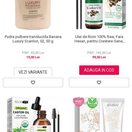
Scrub / Balsam de buze
Netestate pe Animale
Pudra pulbere translucida Banana
Ulei de Ricin 100% Raw, Fara
Luxury Scanlon, 02, 50 g
Hexan, pentru Crestere Gene,
Sprancene si Par, NOVA KISS® 60
ml
PRP: 45,00 Lei
PRP: 145,00 Lei
19,00 Lei
99,00 Lei
ADAUGA IN COS
VEZI VARIANTE