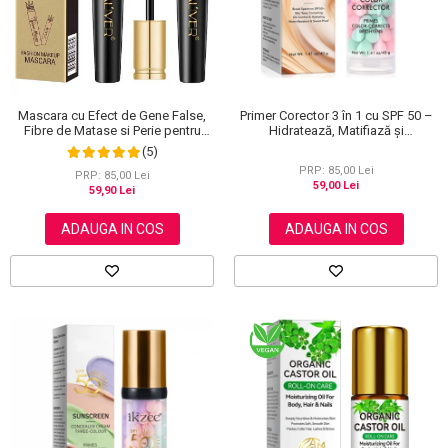
Primer Corector 3 în 1 cu SPF 50 –
Mascara cu Efect de Gene False,
Hidratează, Matifiază și
Fibre de Matase si Perie pentru
Uniformizează Tonul Pielii, 40 g
Curbare, Aliver 4D Extra Volume,
(5)
Waterproof, Negru,10 g
PRP: 85,00 Lei
PRP: 85,00 Lei
59,00 Lei
59,90 Lei
ADAUGA IN COS
ADAUGA IN COS