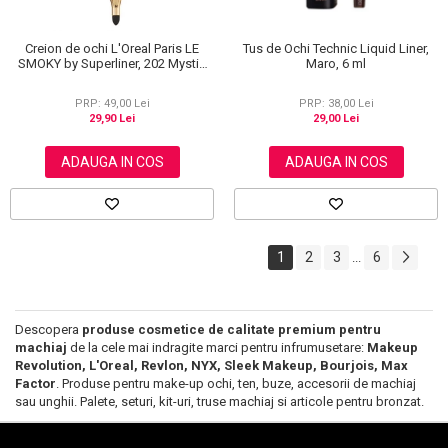
Creion de ochi L'Oreal Paris LE
Tus de Ochi Technic Liquid Liner,
SMOKY by Superliner, 202 Mystic
Maro, 6 ml
Grey
PRP: 49,00 Lei
PRP: 38,00 Lei
29,90 Lei
29,00 Lei
ADAUGA IN COS
ADAUGA IN COS
1
2
3
6
...
Descopera
produse cosmetice de calitate premium pentru
machiaj
de la cele mai indragite marci pentru infrumusetare:
Makeup
Revolution, L'Oreal, Revlon, NYX, Sleek Makeup, Bourjois, Max
Factor
. Produse pentru make-up ochi, ten, buze, accesorii de machiaj
sau unghii. Palete, seturi, kit-uri, truse machiaj si articole pentru bronzat.