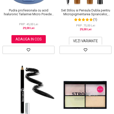
Pudra profesionala cu acid
Set Stilou si Pensula Dubla pentru
hialuronic Tailaimei Micro Powder,
Micropigmentarea Sprancelor,
102
Efect Natural de Microblading,
(1)
Aspect de Sprancene Pline
PRP: 45,00 Lei
PRP: 75,00 Lei
29,00 Lei
29,00 Lei
ADAUGA IN COS
VEZI VARIANTE