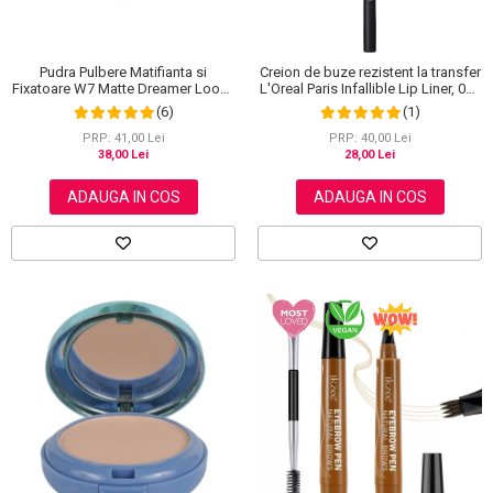
Pudra Pulbere Matifianta si
Creion de buze rezistent la transfer
Fixatoare W7 Matte Dreamer Loose
L'Oreal Paris Infallible Lip Liner, 001
Powder - Classy Cameo, 20g
Highlight On Point
(6)
(1)
PRP: 41,00 Lei
PRP: 40,00 Lei
38,00 Lei
28,00 Lei
ADAUGA IN COS
ADAUGA IN COS