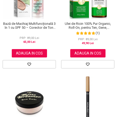
Bază de Machiaj Multifuncțională 3
Ulei de Ricin 100% Pur Organic,
în 1 cu SPF 50 – Corector de Ton,
Roll-On, pentru Ten, Gene,
Hidratant și Matifiant
Sprancene, Unghii, 30 ml
(1)
PRP: 89,00 Lei
PRP: 89,00 Lei
65,00 Lei
49,90 Lei
ADAUGA IN COS
ADAUGA IN COS