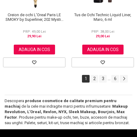
Creion de ochi L'Oreal Paris LE
Tus de Ochi Technic Liquid Liner,
SMOKY by Superliner, 202 Mystic
Maro, 6 ml
Grey
PRP: 49,00 Lei
PRP: 38,00 Lei
29,90 Lei
29,00 Lei
ADAUGA IN COS
ADAUGA IN COS
1
2
3
6
...
Descopera
produse cosmetice de calitate premium pentru
machiaj
de la cele mai indragite marci pentru infrumusetare:
Makeup
Revolution, L'Oreal, Revlon, NYX, Sleek Makeup, Bourjois, Max
Factor
. Produse pentru make-up ochi, ten, buze, accesorii de machiaj
sau unghii. Palete, seturi, kit-uri, truse machiaj si articole pentru bronzat.