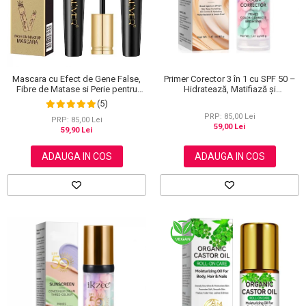
Primer Corector 3 în 1 cu SPF 50 –
Mascara cu Efect de Gene False,
Hidratează, Matifiază și
Fibre de Matase si Perie pentru
Uniformizează Tonul Pielii, 40 g
Curbare, Aliver 4D Extra Volume,
(5)
Waterproof, Negru,10 g
PRP: 85,00 Lei
PRP: 85,00 Lei
59,00 Lei
59,90 Lei
ADAUGA IN COS
ADAUGA IN COS