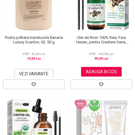
Scrub / Balsam de buze
Netestate pe Animale
Pudra pulbere translucida Banana
Ulei de Ricin 100% Raw, Fara
Luxury Scanlon, 02, 50 g
Hexan, pentru Crestere Gene,
Sprancene si Par, NOVA KISS® 60
ml
PRP: 45,00 Lei
PRP: 145,00 Lei
19,00 Lei
99,00 Lei
ADAUGA IN COS
VEZI VARIANTE