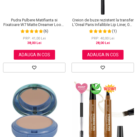
Pudra Pulbere Matifianta si
Creion de buze rezistent la transfer
Fixatoare W7 Matte Dreamer Loose
L'Oreal Paris Infallible Lip Liner, 001
Powder - Classy Cameo, 20g
Highlight On Point
(6)
(1)
PRP: 41,00 Lei
PRP: 40,00 Lei
38,00 Lei
28,00 Lei
ADAUGA IN COS
ADAUGA IN COS