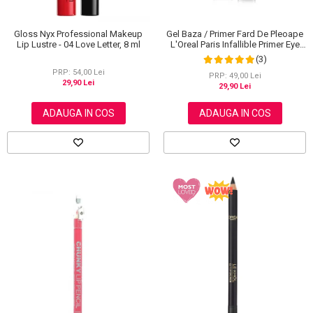
Gloss Nyx Professional Makeup
Gel Baza / Primer Fard De Pleoape
Lip Lustre - 04 Love Letter, 8 ml
L'Oreal Paris Infallible Primer Eye
Shadow Base 100, 3 ml
(3)
PRP: 54,00 Lei
PRP: 49,00 Lei
29,90 Lei
29,90 Lei
ADAUGA IN COS
ADAUGA IN COS