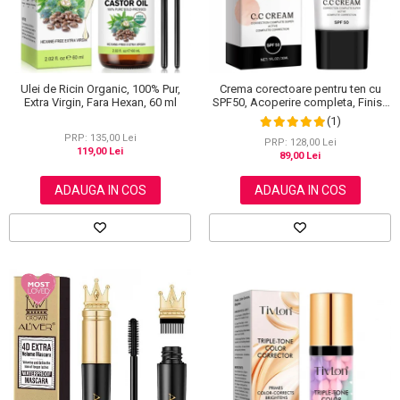
Ulei de Ricin Organic, 100% Pur,
Crema corectoare pentru ten cu
Extra Virgin, Fara Hexan, 60 ml
SPF50, Acoperire completa, Finish
mat, Rezistenta, Anti Roseata, CC
(1)
Cream Sefudun, 30 ml
PRP: 135,00 Lei
PRP: 128,00 Lei
119,00 Lei
89,00 Lei
ADAUGA IN COS
ADAUGA IN COS