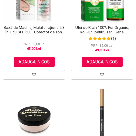
Bază de Machiaj Multifuncțională 3
Ulei de Ricin 100% Pur Organic,
în 1 cu SPF 50 – Corector de Ton,
Roll-On, pentru Ten, Gene,
Hidratant și Matifiant
Sprancene, Unghii, 30 ml
(1)
PRP: 89,00 Lei
PRP: 89,00 Lei
65,00 Lei
49,90 Lei
ADAUGA IN COS
ADAUGA IN COS