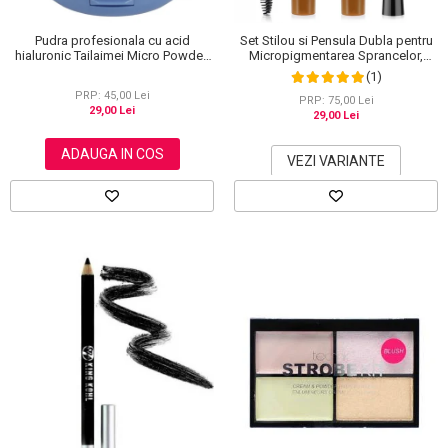
Pudra profesionala cu acid
Set Stilou si Pensula Dubla pentru
hialuronic Tailaimei Micro Powder,
Micropigmentarea Sprancelor,
102
Efect Natural de Microblading,
(1)
Aspect de Sprancene Pline
PRP: 45,00 Lei
PRP: 75,00 Lei
29,00 Lei
29,00 Lei
ADAUGA IN COS
VEZI VARIANTE