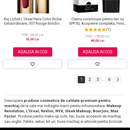
Ruj Lichid L'Oreal Paris Color Riche
Crema corectoare pentru ten cu
Extraordinaire, 307 Rouge Bolchoi,
SPF50, Acoperire completa, Finish
6 ml
mat, Rezistenta, Anti Roseata, CC
(1)
Cream Sefudun, 30 ml
PRP: 58,00 Lei
PRP: 128,00 Lei
35,00 Lei
89,00 Lei
ADAUGA IN COS
ADAUGA IN COS
1
2
3
6
...
Descopera
produse cosmetice de calitate premium pentru
machiaj
de la cele mai indragite marci pentru infrumusetare:
Makeup
Revolution, L'Oreal, Revlon, NYX, Sleek Makeup, Bourjois, Max
Factor
. Produse pentru make-up ochi, ten, buze, accesorii de machiaj
sau unghii. Palete, seturi, kit-uri, truse machiaj si articole pentru bronzat.