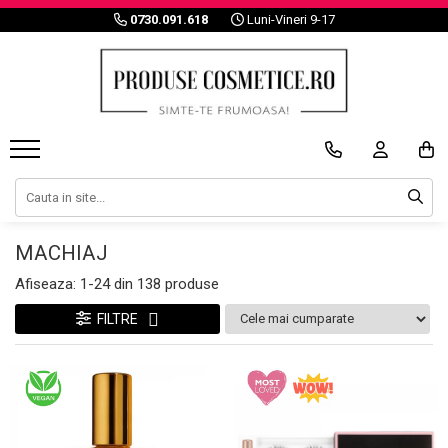
0730.091.618
Luni-Vineri 9-17
ULEIURI 100% NATURALE
INGRIJIRE TEN
PAR
INGRIJIRE CORP
BRONZ / PROTECTIE SOLARA
MACHIAJ
TRUSE SI SETURI
PENSULE SI ACCESORII
UNGHII
BARBATI
Noutati
Reduceri
Branduri
Cadouri
Pensule Machiaj
Produse fresh
Promotii best seller
Branduri A-Z
Vezi toate cadourile
Set Pensule Machiaj
Iritatii
Branduri Noi
Dupa pret
Pensula Ten
Imperfectiuni
NOVA KISS
Sub 50 Lei
Pensula Ochi si Sprancene
Antirid
ELAIMEI
50-100 Lei
Bureti Machiaj
Roseata
NIFEISHI
100-150 Lei
Gene False
Hidratare
ALIVER
Peste 150 Lei
MACHIAJ
Serum / Elixir
ikzee
Dupa bucurii
Gene False
Afiseaza:
1-
24
din
138
produse
Promotia zilei
Trenduri in beauty
Branduri Profesionale
Pentru EA
Aparatura Cosmetica
Produse hot
Pentru EL
FILTRE
Zile
Ore
Minute
Secunde
Branduri noi
Pentru Mine
0
0
0
0
0
0
0
:
:
:
0
0
0
0
0
0
0
Dupa categorii
Dupa cele mai vandute