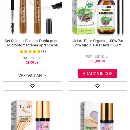
Set Stilou si Pensula Dubla pentru
Ulei de Ricin Organic, 100% Pur,
Micropigmentarea Sprancelor,
Extra Virgin, Fara Hexan, 60 ml
Efect Natural de Microblading,
(1)
Aspect de Sprancene Pline
PRP: 135,00 Lei
PRP: 75,00 Lei
119,00 Lei
29,00 Lei
ADAUGA IN COS
VEZI VARIANTE