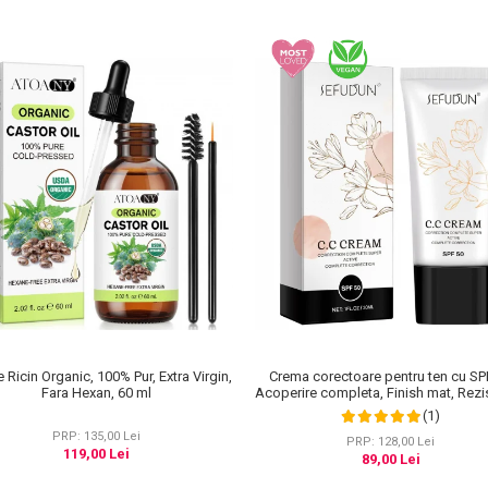
e Ricin Organic, 100% Pur, Extra Virgin,
Crema corectoare pentru ten cu SP
Fara Hexan, 60 ml
Acoperire completa, Finish mat, Rezi
Anti Roseata, CC Cream Sefudun, 3
(1)
PRP: 135,00 Lei
PRP: 128,00 Lei
119,00 Lei
89,00 Lei