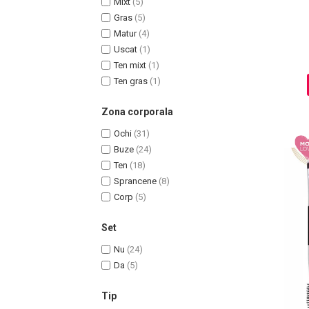
Mixt
(5)
Ingrijire par
Gras
(5)
Matur
(4)
Fiole
Uscat
(1)
Serum-Elixir
Ten mixt
(1)
Uleiuri
Ten gras
(1)
Vopsea de Par
Nuantatoare
Zona corporala
Vopsele
Ochi
(31)
Styling
Buze
(24)
Fixativ
Ten
(18)
Gel si Ceara
Sprancene
(8)
Spuma
Corp
(5)
Perii de Par si Piepteni
Set
INGRIJIRE CORP
Nu
(24)
Da
(5)
Tip