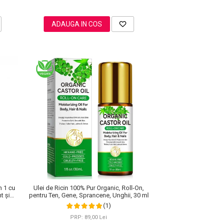
ADAUGA IN COS
n 1 cu
Ulei de Ricin 100% Pur Organic, Roll-On,
t și
pentru Ten, Gene, Sprancene, Unghii, 30 ml
(1)
PRP: 89,00 Lei