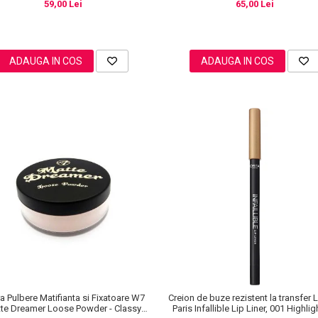
59,00 Lei
65,00 Lei
ADAUGA IN COS
ADAUGA IN COS
a Pulbere Matifianta si Fixatoare W7
Creion de buze rezistent la transfer L
te Dreamer Loose Powder - Classy
Paris Infallible Lip Liner, 001 Highli