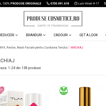
ei, 100%
PRODUSE ORIGINALE
0730.091.618
Luni-Vineri 9-17
REDUCERI
BRANDURI
CADOURI
GET A LOOK
 NYX, Revlon, Masti Faciale pentru Curatarea Tenului /
MACHIAJ
CHIAJ
eaza:
1-
24
din
138
produse