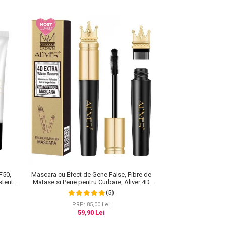
F50,
Mascara cu Efect de Gene False, Fibre de
stenta,
Matase si Perie pentru Curbare, Aliver 4D
0 ml
Extra Volume, Waterproof, Negru,10 g
(5)
PRP: 85,00 Lei
59,90 Lei