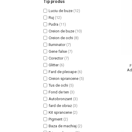
Tip produs
Luciu de buze
(12)
Ruj
(12)
Pudra
(11)
Creion de buze
(10)
Uleiuri pentru Par
Creion de ochi
(8)
Uleiuri pentru Corp
Iluminator
(7)
Uleiuri Unghii / Cuticule
Gene false
(7)
Uleiuri pentru Ten
Corector
(7)
Uleiuri Esentiale
Glitter
(6)
F
Ada
INGRIJIRE TEN
Fard de pleoape
(6)
Creion sprancene
(5)
Tus de ochi
(5)
Fond de ten
(3)
Autobronzant
(3)
fard de obraz
(3)
Kit sprancene
(2)
Pigment
(2)
Baza de machiaj
(2)