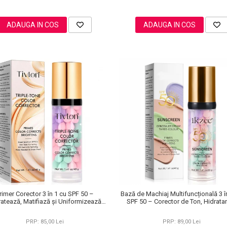
ADAUGA IN COS
ADAUGA IN COS
rimer Corector 3 în 1 cu SPF 50 –
Bază de Machiaj Multifuncțională 3 î
ratează, Matifiază și Uniformizează
SPF 50 – Corector de Ton, Hidratan
Tonul Pielii, 40 g
Matifiant
PRP: 85,00 Lei
PRP: 89,00 Lei