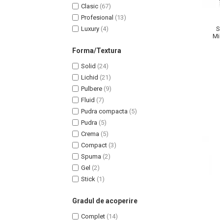
Clasic
(67)
Profesional
(13)
Luxury
(4)
S
Mi
Na
Forma/Textura
Solid
(24)
Lichid
(21)
Pulbere
(9)
Fluid
(7)
Pudra compacta
(5)
Pudra
(5)
Crema
(5)
Compact
(3)
Spuma
(2)
Baie si Relaxare
Gel
(2)
Stick
(1)
Sapunuri
Saruri si Perle
Gradul de acoperire
Uleiuri
Complet
(14)
Creme si Lotiuni