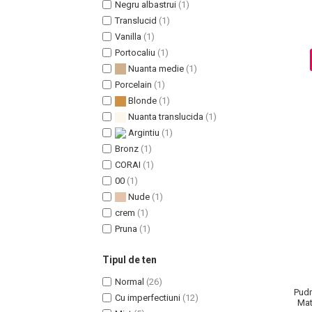
Negru albastrui
(1)
Translucid
(1)
Vanilla
(1)
Portocaliu
(1)
Sampoane Colorante
Nuanta medie
(1)
Sampon
Porcelain
(1)
Anti-Cadere
Blonde
(1)
Anti-Matreata
Nuanta translucida
(1)
Par Cret
Argintiu
(1)
Par Gras
Bronz
(1)
CORAI
(1)
Par Normal
00
(1)
Par Uscat / Deteriorat
Nude
(1)
Par Vopsit
crem
(1)
Balsam si Masca
Pruna
(1)
Indreptare
Par Vopsit
Tipul de ten
Regenerare
Normal
(26)
Pudr
Stralucire
Cu imperfectiuni
(12)
Mat
Volum