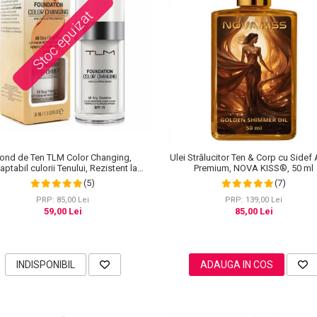
Stoc epuizat
ond de Ten TLM Color Changing,
Ulei Strălucitor Ten & Corp cu Sidef 
ptabil culorii Tenului, Rezistent la
Premium, NOVA KISS®, 50 ml
Transfer 16H, SPF 15, 30 ml
(5)
(7)
PRP: 85,00 Lei
PRP: 139,00 Lei
59,00 Lei
85,00 Lei
INDISPONIBIL
ADAUGA IN COS