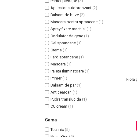
Primer pleoape
(2)
Aplicator autobronzant
(2)
Balsam de buze
(2)
Mascara pentru sprancene
(1)
Spray fixare machiaj
(1)
Ondulator de gene
(1)
Gel sprancene
(1)
Crema
(1)
Fard sprancene
(1)
Mascara
(1)
Paleta iluminatoare
(1)
Masaj Facial si Drenaj Limfatic
Primer
(1)
Fiola 
Exfolianti si Masti
Balsam de par
(1)
Gomaj si Exfoliere
Anticearcan
(1)
Masti
Pudra translucida
(1)
CC cream
(1)
Plasturi ochi / nas / frunte
Produse Curatare Ten
Gama
Demachiant si Apa Micelara
Technic
(5)
Gel de Curatare
Nova Kiss
(5)