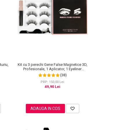
Kit cu 3 perechi Gene False Magnetice 3D,
Auriu,
Profesionale, 1 Aplicator, 1 Eyeliner
Magnetic Negru intens, Waterproof, 3
(38)
Modele
PRP: 150,00 Lei
49,90 Lei
ADAUGA IN COS