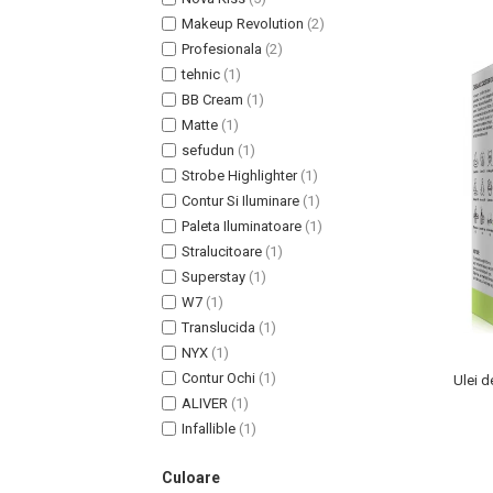
Lotiune Tonica
Makeup Revolution
(2)
Hidratare
Profesionala
(2)
Contur de Ochi
tehnic
(1)
Creme de Noapte
BB Cream
(1)
Creme de Zi
Matte
(1)
Serum / Elixir
sefudun
(1)
Antirid
Strobe Highlighter
(1)
Contur Si Iluminare
(1)
Contur de Ochi
Paleta Iluminatoare
(1)
Creme de Noapte
Stralucitoare
(1)
Creme de Zi
Superstay
(1)
Plasturi Antirid
W7
(1)
Serum / Elixir
Translucida
(1)
Imperfectiuni
NYX
(1)
Iritatii
Contur Ochi
(1)
Ulei d
ALIVER
(1)
Matifiant si Purifiant
Infallible
(1)
Matifiere
Spray Fixare Machiaj
Culoare
Roseata