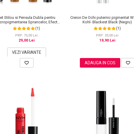
et Stilou si Pensula Dubla pentru
Creion De Ochi puternic pigmentat W
cropigmentarea Sprancelor, Efect
Kohl- Blackest Black (Negru)
tural de Microblading, Aspect de
(1)
(1)
Sprancene Pline
PRP: 75,00 Lei
PRP: 33,00 Lei
29,00 Lei
19,90 Lei
VEZI VARIANTE
ADAUGA IN COS